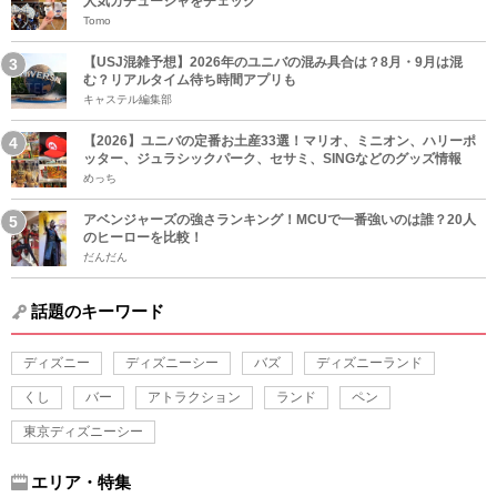
人気カチューシャをチェック
Tomo
【USJ混雑予想】2026年のユニバの混み具合は？8月・9月は混
む？リアルタイム待ち時間アプリも
キャステル編集部
【2026】ユニバの定番お土産33選！マリオ、ミニオン、ハリーポ
ッター、ジュラシックパーク、セサミ、SINGなどのグッズ情報
めっち
アベンジャーズの強さランキング！MCUで一番強いのは誰？20人
のヒーローを比較！
だんだん
話題のキーワード
ディズニー
ディズニーシー
バズ
ディズニーランド
くし
バー
アトラクション
ランド
ペン
東京ディズニーシー
エリア・特集