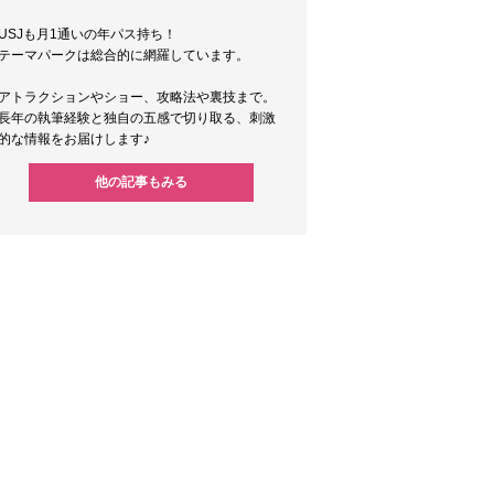
USJも月1通いの年パス持ち！
テーマパークは総合的に網羅しています。
アトラクションやショー、攻略法や裏技まで。
長年の執筆経験と独自の五感で切り取る、刺激
的な情報をお届けします♪
他の記事もみる