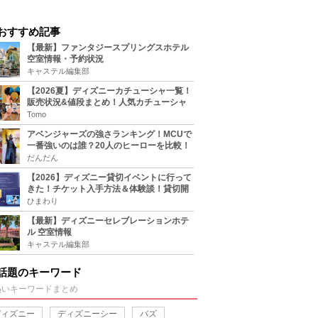
おすすめ記事
【最新】ファンタジースプリングスホテル
空室情報・予約状況
キャステル編集部
【2026夏】ディズニーカチューシャ一覧！
販売状況&値段まとめ！人気カチューシャ
をチェック
Tomo
アベンジャーズの強さランキング！MCUで
一番強いのは誰？20人のヒーローを比較！
だんだん
【2026】ディズニー貸切イベントに行って
きた！チケット入手方法＆体験談！貸切開
催日程まとめ！
ひまわり
【最新】ディズニーセレブレーションホテ
ル 空室情報
キャステル編集部
話題のキーワード
熱いキーワードまとめ
ディズニー
ディズニーシー
バズ