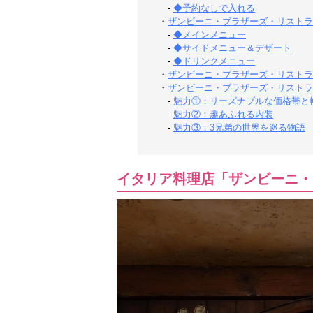
-
◆予約なしで入れる
・
ザンビーニ・ブラザーズ・リストラ
-
◆メインメニュー
-
◆サイドメニュー＆デザート
-
◆ドリンクメニュー
・
ザンビーニ・ブラザーズ・リストラ
・
ザンビーニ・ブラザーズ・リストラ
-
魅力①：リーズナブルな価格帯と
-
魅力②：趣あふれる内装
-
魅力③：3兄弟の世界を巡る物語
イタリア料理店「ザンビーニ・