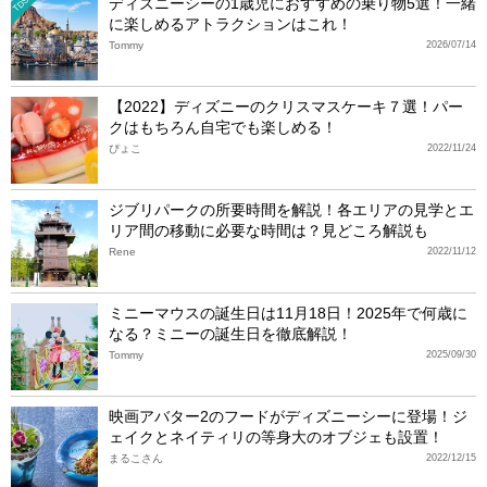
ディズニーシーの1歳児におすすめの乗り物5選！一緒
TDS
に楽しめるアトラクションはこれ！
Tommy
2026/07/14
【2022】ディズニーのクリスマスケーキ７選！パー
クはもちろん自宅でも楽しめる！
ぴょこ
2022/11/24
ジブリパークの所要時間を解説！各エリアの見学とエ
リア間の移動に必要な時間は？見どころ解説も
Rene
2022/11/12
ミニーマウスの誕生日は11月18日！2025年で何歳に
なる？ミニーの誕生日を徹底解説！
Tommy
2025/09/30
映画アバター2のフードがディズニーシーに登場！ジ
ェイクとネイティリの等身大のオブジェも設置！
まるこさん
2022/12/15