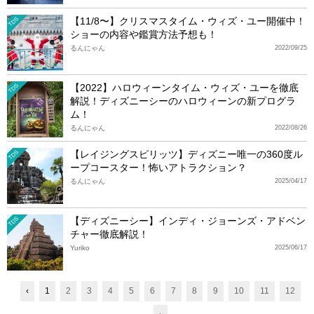
【11/8〜】クリスマスタイム・ウィズ・ユー開催中！
TDS
ショーの内容や鑑賞方法予想も！
るんにゃん
2022/09/25
【2022】ハロウィーンタイム・ウィズ・ユーを徹底
TDS
解説！ディズニーシーのハロウィーンの新プログラ
ム！
るんにゃん
2022/08/26
【レイジングスピリッツ】ディズニー唯一の360度ル
TDS
ープコースター！怖いアトラクション？
るんにゃん
2025/04/17
【ディズニーシー】インディ・ジョーンズ・アドベン
TDS
チャー徹底解説！
Yuriko
2025/06/17
‹
1
2
3
4
5
6
7
8
9
10
11
12