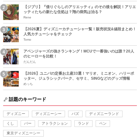
【ジブリ】『借りぐらしのアリエッティ』のその後を解説！アリエ
ッティたちの新たな住処は？翔の病気は治る？
Rene
【2026夏】ディズニーカチューシャ一覧！販売状況&値段まとめ！
人気カチューシャをチェック
Tomo
アベンジャーズの強さランキング！MCUで一番強いのは誰？20人
のヒーローを比較！
だんだん
【2026】ユニバの定番お土産33選！マリオ、ミニオン、ハリーポ
ッター、ジュラシックパーク、セサミ、SINGなどのグッズ情報
めっち
話題のキーワード
ディズニー
ディズニーシー
バズ
ディズニーランド
くし
バー
アトラクション
ランド
ペン
東京ディズニーシー