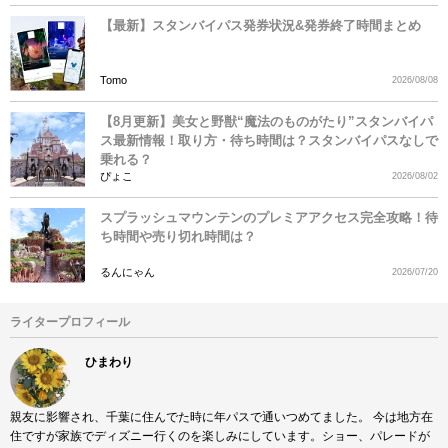
【最新】スタンバイパス発券状況&発券終了時間まとめ
Tomo
2026/08/08
【8月更新】美女と野獣“魔法のものがたり”スタンバイパ
ス最新情報！取り方・待ち時間は？スタンバイパスなしで
乗れる？
ぴょこ
2026/08/02
スプラッシュマウンテンのプレミアアクセス完全攻略！待
ち時間や売り切れ時間は？
るんにゃん
2026/07/20
ライタープロフィール
ひまわり
親友に影響され、千葉に住んでた時に年パスで通いつめてました。 今は地方在
住ですが家族でディズニー行くのを楽しみにしています。ショー、パレードが