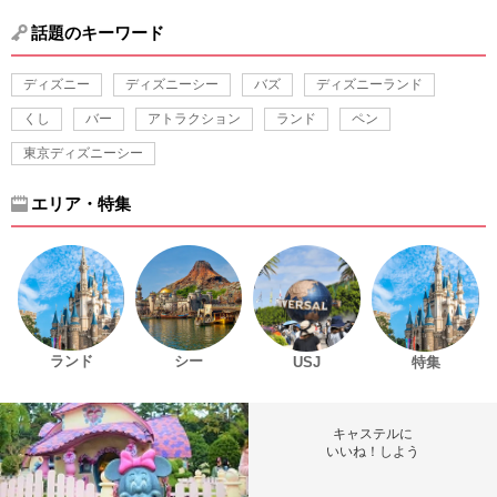
話題のキーワード
ディズニー
ディズニーシー
バズ
ディズニーランド
くし
バー
アトラクション
ランド
ペン
東京ディズニーシー
エリア・特集
ランド
シー
USJ
特集
キャステルに
いいね！しよう