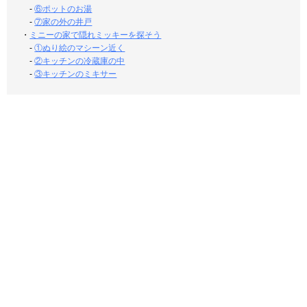
-
⑥ポットのお湯
-
⑦家の外の井戸
・
ミニーの家で隠れミッキーを探そう
-
①ぬり絵のマシーン近く
-
②キッチンの冷蔵庫の中
-
③キッチンのミキサー