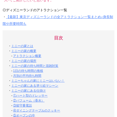
ついてご紹介したいと思います。
◎ディズニーランドのアトラクション一覧
・
【最新】東京ディズニーランドの全アトラクション一覧まとめ♪身長制
限や所要時間も
目次
・
ミニーの家とは
・
ミニーの家の概要
-
アトラクション概要
・
ミニーの家の場所
・
ミニーの家の待ち時間と混雑対策
-
1日の待ち時間の推移
-
月別の平均待ち時間
・
ミニーちゃんの家にミニーはいない！
・
ミニーの家にある塗り絵マシーン
・
ミニーの家にある仕掛け
-
①ハート型のドレッサー
-
②パフューム（香水）
-
③留守番電話
-
④ダイニングテーブルのクッキー
-
⑤オーブンの中