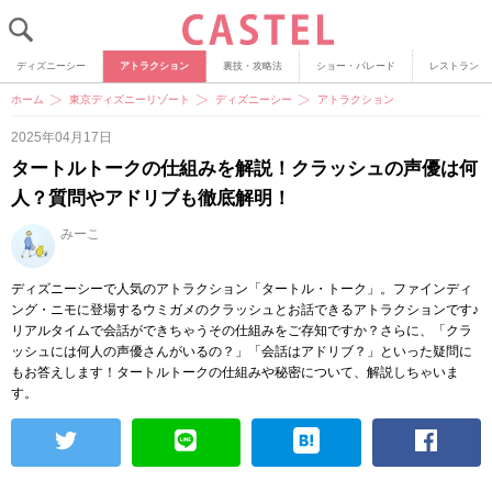
ディズニーシー
アトラクション
裏技・攻略法
ショー・パレード
レストラン
ホーム
東京ディズニーリゾート
ディズニーシー
アトラクション
2025年04月17日
タートルトークの仕組みを解説！クラッシュの声優は何
人？質問やアドリブも徹底解明！
みーこ
ディズニーシーで人気のアトラクション「タートル・トーク」。ファインディ
ング・ニモに登場するウミガメのクラッシュとお話できるアトラクションです♪
リアルタイムで会話ができちゃうその仕組みをご存知ですか？さらに、「クラ
ッシュには何人の声優さんがいるの？」「会話はアドリブ？」といった疑問に
もお答えします！タートルトークの仕組みや秘密について、解説しちゃいま
す。