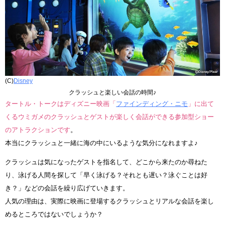
(C)
Disney
クラッシュと楽しい会話の時間♪
タートル・トークはディズニー映画「
ファインディング・ニモ
」に出て
くるウミガメのクラッシュとゲストが楽しく会話ができる参加型ショー
のアトラクションです
。
本当にクラッシュと一緒に海の中にいるような気分になれますよ♪
クラッシュは気になったゲストを指名して、どこから来たのか尋ねた
り、泳げる人間を探して「早く泳げる？それとも遅い？泳ぐことは好
き？」などの会話を繰り広げていきます。
人気の理由は、実際に映画に登場するクラッシュとリアルな会話を楽し
めるところではないでしょうか？