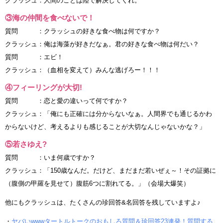
クラッシュ：人間のことは陸で解決してくれ。
③海の仲間を食べないで！
質問 ：クラッシュの好きな食べ物は何ですか？
クラッシュ：俺は海藻が好きだなぁ。君の好きな食べ物は何だい？
質問 ：エビ！
クラッシュ：（血相を変えて）みんな逃げろー！！！
④フィーリングが大切!
質問 ：恋と愛の違いって何ですか？
クラッシュ：「俺にも正確には分からないなぁ。人間界でも通じるかわ
からないけど、考えるよりも感じることが大切なんじゃないかな？」
⑤若さゆえ?
質問 ：いま何歳ですか？
クラッシュ：「150歳なんだ。だけど、まだまだ若いぜぇ～！その証拠に
（腹側の甲羅を見せて）腹筋6つに割れてる。」（会場大爆笑）
他にもクラッシュは、たくさんの珍回答&名回答を残していますよ♪
・
ヤバいwwwタートルトークのおもしろ質問＆珍回答23連発！質問する