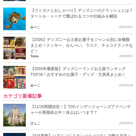
【ウミガメとおしゃべり】ディズニーのクラッシュとは？
タートル・トークで選ばれるコツや仕組みを解説
みーこ
2019/12/07
【2026】ディズニーお土産お菓子をジャンル別に全種類
まとめ！クッキー、せんべい、ラスク、チョコクランチな
ど！
Tomo
2026/05/01
【2026年最新版】ディズニーランドお土産ランキング
TOP30！おすすめのお菓子・グッズ・文房具まとめ！
みーこ
2026/01/06
カテゴリ新着記事
【11/30再開決定！】TDSインディジョーンズアドベンチ
ャーが長期休止中！休止はいつまで？
ぴょこ
2026/08/05
【8月更新】ソアリンにスタンバイパスなしで乗る方法！