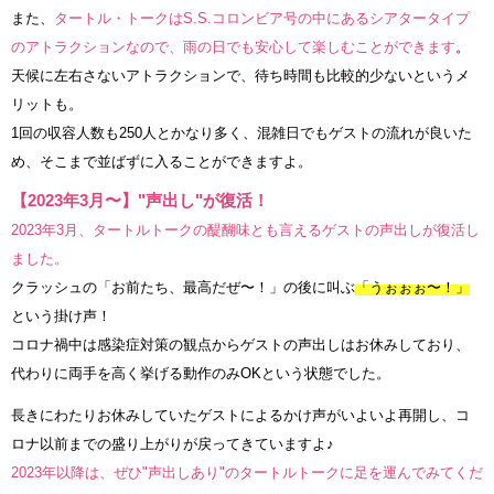
また、
タートル・トークはS.S.コロンビア号の中にあるシアタータイプ
のアトラクションなので、雨の日でも安心して楽しむことができます
。
天候に左右さないアトラクションで、待ち時間も比較的少ないというメ
リットも。
1回の収容人数も250人とかなり多く、混雑日でもゲストの流れが良いた
め、そこまで並ばずに入ることができますよ。
【2023年3月〜】"声出し"が復活！
2023年3月、タートルトークの醍醐味とも言えるゲストの声出しが復活し
ました。
クラッシュの「お前たち、最高だぜ〜！」の後に叫ぶ
「うぉぉぉ〜！」
という掛け声！
コロナ禍中は感染症対策の観点からゲストの声出しはお休みしており、
代わりに両手を高く挙げる動作のみOKという状態でした。
長きにわたりお休みしていたゲストによるかけ声がいよいよ再開し、コ
ロナ以前までの盛り上がりが戻ってきていますよ♪
2023年以降は、ぜひ"声出しあり"のタートルトークに足を運んでみてくだ