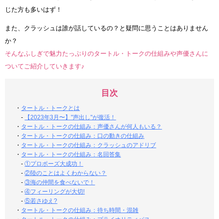
じた方も多いはず！
また、クラッシュは誰が話しているの？と疑問に思うことはありません
か？
そんなふしぎで魅力たっぷりのタートル・トークの仕組みや声優さんに
ついてご紹介していきます♪
目次
・
タートル・トークとは
-
【2023年3月〜】"声出し"が復活！
・
タートル・トークの仕組み：声優さんが何人もいる？
・
タートル・トークの仕組み：口の動きの仕組み
・
タートル・トークの仕組み：クラッシュのアドリブ
・
タートル・トークの仕組み：名回答集
-
①プロポーズ大成功！
-
②陸のことはよくわからない？
-
③海の仲間を食べないで！
-
④フィーリングが大切!
-
⑤若さゆえ?
・
タートル・トークの仕組み：待ち時間・混雑