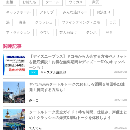
血相
お前たち
タートル
ウミガメ
声質
キャッチボール
アドリブ
みんな逃げろー
お決まり
渦
海藻
クラッシュ
ファインディング・ニモ
口元
アトラクション
ウワサ
芸人顔負け
テンポ
発音
関連記事
【ディズニープラス】ドコモから入会する方法やメリット
を徹底解説！お得な無料期間やディズニーDXのキャンペ
ーンも！
PR
キャステル編集部
2026/05/31
ヤバいwwwタートルトークのおもしろ質問＆珍回答23連
発！質問する方法も！
みーこ
2025/10/01
タートルトーク完全ガイド！待ち時間、仕組み、声優まと
め！クラッシュの爆笑&感動トークを体験しよう
てんてん
2023/08/30