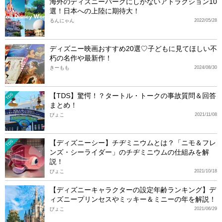
海外のディズニーパークにしかないアトラクション10
選！日本への上陸に期待大！
るんにゃん
2022/05/28
ディズニー映画おすすめ20選♡子どもに見てほしい不
朽の名作や最新作！
きーもも
2024/08/30
【TDS】驚愕！？タートル・トークの事故質問＆回答
TDS
まとめ！
ぴょこ
2021/11/08
【ディズニーシー】チヂミニウムとは？「ニモ＆フレ
TDS
ンズ・シーライダー」のチヂミニウムの仕組みを解
説！
ぴょこ
2021/10/18
【ディズニーキャラクターの設定年齢ランキング】デ
ィズニープリンセスやミッキー＆ミニーの年を解説！
ぴょこ
2021/06/29