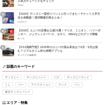
人気カチューシャをチェック
Tomo
【2026】ディズニー貸切イベントに行ってきた！チケット入手方
法＆体験談！貸切開催日程まとめ！
ひまわり
【2026】ユニバの定番お土産33選！マリオ、ミニオン、ハリーポ
ッター、ジュラシックパーク、セサミ、SINGなどのグッズ情報
めっち
【USJ混雑予想】2026年のユニバの混み具合は？8月・9月は混
む？リアルタイム待ち時間アプリも
キャステル編集部
話題のキーワード
ディズニー
ディズニーシー
バズ
ディズニーランド
くし
バー
アトラクション
ランド
ペン
東京ディズニーシー
エリア・特集