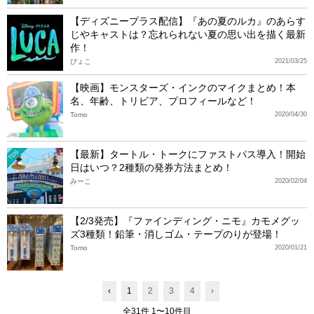
【ディズニープラス配信】『あの夏のルカ』のあらす
じやキャストは？忘れられない夏の思い出を描く最新
作！
ぴょこ
2021/03/25
【映画】モンスターズ・インクのマイクまとめ！本
名、年齢、トリビア、プロフィールなど！
Tomo
2020/04/30
【最新】タートル・トークにファストパス導入！開始
TDS
日はいつ？2種類の発券方法まとめ！
みーこ
2020/02/04
【2/3発売】『ファインディング・ニモ』カモメグッ
ズ3種類！鉛筆・消しゴム・テープのりが登場！
Tomo
2020/01/21
‹
1
2
3
4
›
全31件 1〜10件目