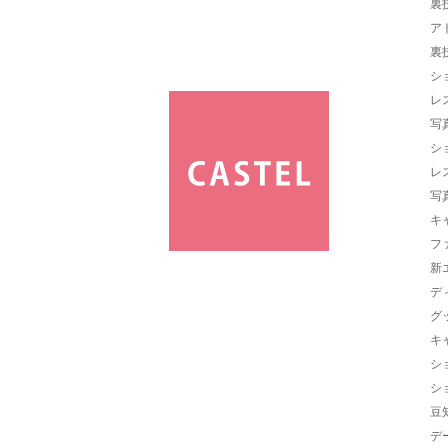
裏
ア
裏
シ
レ
写
シ
レ
写
キ
フ
新
デ
グ
キ
シ
シ
豆
デ