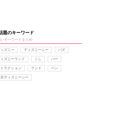
話題のキーワード
熱いキーワードまとめ
ディズニー
ディズニーシー
バズ
ディズニーランド
くし
バー
アトラクション
ランド
ペン
東京ディズニーシー