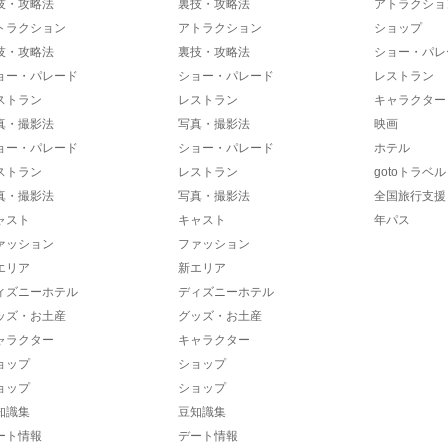
技・攻略法
裏技・攻略法
アトラクショ
トラクション
アトラクション
ショップ
技・攻略法
裏技・攻略法
ショー・パレ
ョー・パレード
ショー・パレード
レストラン
ストラン
レストラン
キャラクター
真・撮影法
写真・撮影法
映画
ョー・パレード
ショー・パレード
ホテル
ストラン
レストラン
gotoトラベル
真・撮影法
写真・撮影法
全国旅行支援
ャスト
キャスト
年パス
ァッション
ファッション
エリア
新エリア
ィズニーホテル
ディズニーホテル
ッズ・お土産
グッズ・お土産
ャラクター
キャラクター
ョップ
ショップ
ョップ
ショップ
知識集
豆知識集
ート情報
デート情報