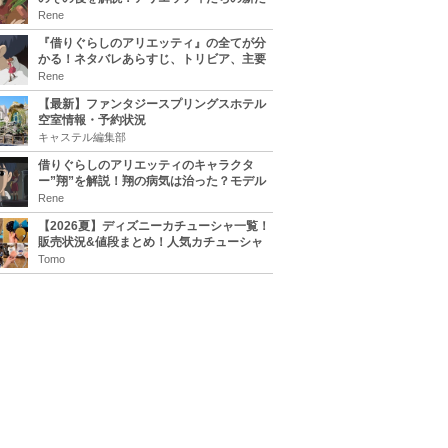
な住処は？翔の病気は治る？
Rene
『借りぐらしのアリエッティ』の全てが分
かる！ネタバレあらすじ、トリビア、主要
キャラまとめ！
Rene
【最新】ファンタジースプリングスホテル
空室情報・予約状況
キャステル編集部
借りぐらしのアリエッティのキャラクタ
ー”翔”を解説！翔の病気は治った？モデル
は誰？
Rene
【2026夏】ディズニーカチューシャ一覧！
販売状況&値段まとめ！人気カチューシャ
をチェック
Tomo