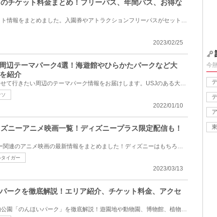
ークのチケット料金まとめ！フリーパス、年間パス、お得な
ひらかたパークの料金・チケット情報をまとめました。入園券やアトラクションフリーパスがセットになっ...
2023/02/25
い周辺テーマパーク4選！海遊館やひらかたパークなど大
今
を紹介
USJに遊びに行くついでにあわせて行きたい周辺のテーマパーク情報をお届けします。USJのある大阪・関西...
ウソ
2022/01/10
ディズニーアニメ映画一覧！ディズニープラス限定配信も！
2023年に公開予定のディズニー関連のアニメ映画の最新情報をまとめました！ディズニーはもちろん、ピク...
ルタイガー
2023/03/13
パークを徹底解説！エリア紹介、チケット料金、アクセ
愛知県豊橋市にある総合動植物公園「のんほいパーク」を徹底解説！遊園地や動物園、博物館、植物園が集...