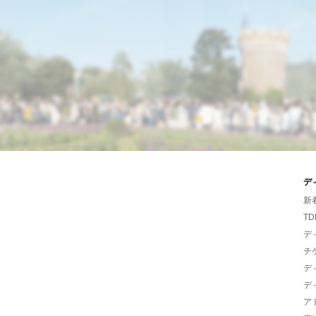
デ
新
TD
デ
チ
デ
デ
ア