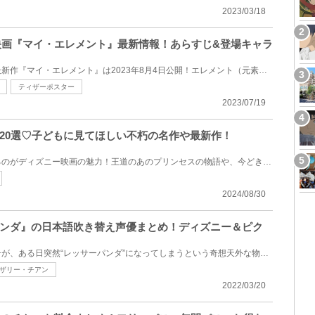
2023/03/18
開】映画『マイ・エレメント』最新情報！あらすじ&登場キャラ
ディズニー＆ピクサーの映画最新作『マイ・エレメント』は2023年8月4日公開！エレメント（元素）の世界...
ティザーポスター
2023/07/19
20選♡子どもに見てほしい不朽の名作や最新作！
大人も子どもも一緒に楽しめるのがディズニー映画の魅力！王道のあのプリンセスの物語や、今どきの女の...
2024/08/30
ンダ』の日本語吹き替え声優まとめ！ディズニー＆ピク
マジメで頑張り屋さんな女の子が、ある日突然“レッサーパンダ”になってしまうという奇想天外な物語『私...
ザリー・チアン
2022/03/20