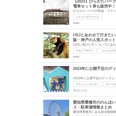
【2023】ひらかたパ
電車セット券も販売中！
ジャニーズアイドル
yuno
USJとあわせて行きた
阪・神戸の人気スポット
ワモンアザラシ
コツメカワ
yuno
2023年に公開予定の
アクションコメディ
サーベ
るんにゃん
愛知県豊橋市ののんほい
ス・駐車場情報まとめ