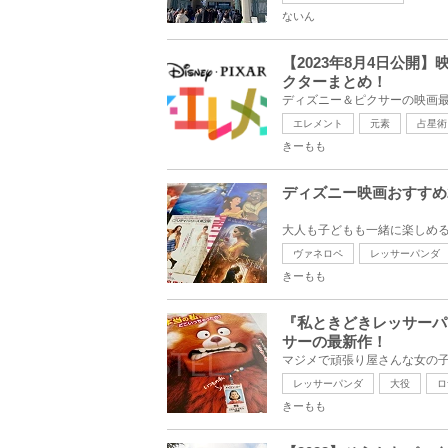
ないん
【2023年8月4日公
クターまとめ！
エレメント
元素
占星術
きーもも
ディズニー映画おすすめ
ヴァネロペ
レッサーパンダ
きーもも
『私ときどきレッサーパ
サーの最新作！
レッサーパンダ
大役
ロ
きーもも