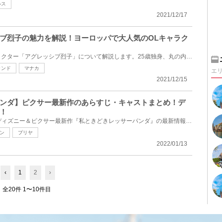
ルス
2021/12/17
ブ烈子の魅力を解説！ヨーロッパで大人気のOLキャラク
人気急上昇中のサンリオキャラクター「アグレッシブ烈子」について解説します。25歳独身、丸の内で働く...
ランド
マナカ
エ
2021/12/15
ンダ】ピクサー最新作のあらすじ・キャストまとめ！デ
！
2022年3月11日（金）配信のディズニー＆ピクサー最新作『私ときどきレッサーパンダ』の最新情報をご紹介...
ン
プリヤ
2022/01/13
‹
1
2
›
全20件 1〜10件目