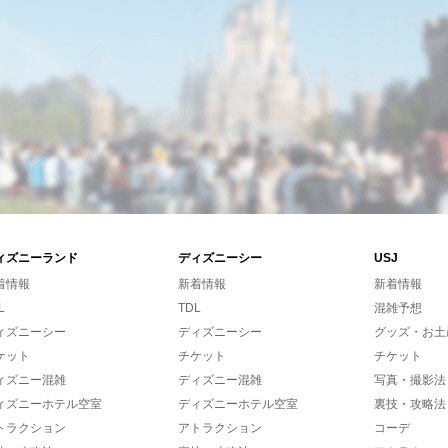
ィズニーランド
ディズニーシー
USJ
着情報
新着情報
新着情報
L
TDL
混雑予想
ィズニーシー
ディズニーシー
グッズ・お土
ケット
チケット
チケット
ィズニー混雑
ディズニー混雑
写真・撮影法
ィズニーホテル空室
ディズニーホテル空室
裏技・攻略法
トラクション
アトラクション
コーデ