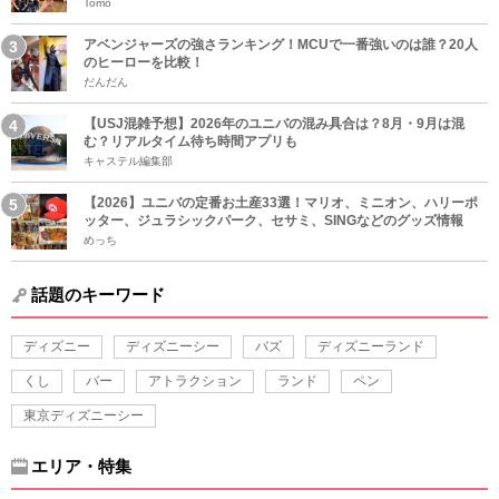
Tomo
アベンジャーズの強さランキング！MCUで一番強いのは誰？20人
のヒーローを比較！
だんだん
【USJ混雑予想】2026年のユニバの混み具合は？8月・9月は混
む？リアルタイム待ち時間アプリも
キャステル編集部
【2026】ユニバの定番お土産33選！マリオ、ミニオン、ハリーポ
ッター、ジュラシックパーク、セサミ、SINGなどのグッズ情報
めっち
話題のキーワード
ディズニー
ディズニーシー
バズ
ディズニーランド
くし
バー
アトラクション
ランド
ペン
東京ディズニーシー
エリア・特集