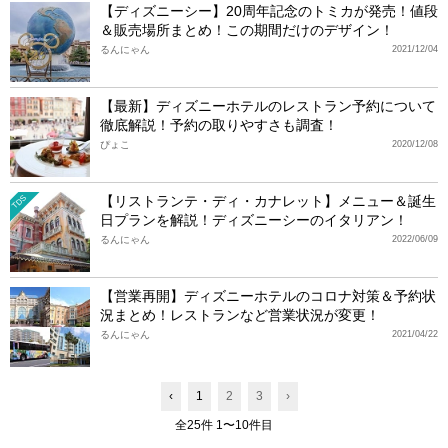
【ディズニーシー】20周年記念のトミカが発売！値段
＆販売場所まとめ！この期間だけのデザイン！
るんにゃん
2021/12/04
【最新】ディズニーホテルのレストラン予約について
徹底解説！予約の取りやすさも調査！
ぴょこ
2020/12/08
【リストランテ・ディ・カナレット】メニュー＆誕生
TDS
日プランを解説！ディズニーシーのイタリアン！
るんにゃん
2022/06/09
【営業再開】ディズニーホテルのコロナ対策＆予約状
況まとめ！レストランなど営業状況が変更！
るんにゃん
2021/04/22
‹
1
2
3
›
全25件 1〜10件目