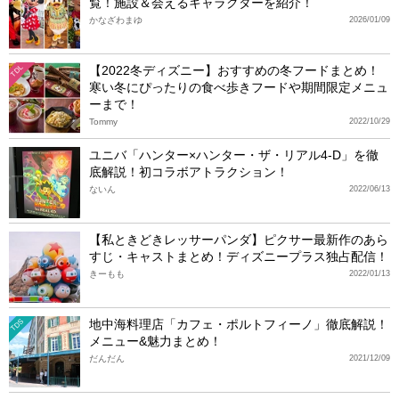
覧！施設＆会えるキャラクターを紹介！
かなざわまゆ
2026/01/09
【2022冬ディズニー】おすすめの冬フードまとめ！
TDL
寒い冬にぴったりの食べ歩きフードや期間限定メニュ
ーまで！
Tommy
2022/10/29
ユニバ「ハンター×ハンター・ザ・リアル4-D」を徹
底解説！初コラボアトラクション！
ないん
2022/06/13
【私ときどきレッサーパンダ】ピクサー最新作のあら
すじ・キャストまとめ！ディズニープラス独占配信！
きーもも
2022/01/13
地中海料理店「カフェ・ポルトフィーノ」徹底解説！
TDS
メニュー&魅力まとめ！
だんだん
2021/12/09