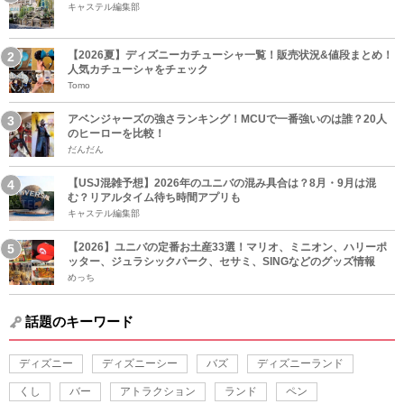
キャステル編集部
【2026夏】ディズニーカチューシャ一覧！販売状況&値段まとめ！
人気カチューシャをチェック
Tomo
アベンジャーズの強さランキング！MCUで一番強いのは誰？20人
のヒーローを比較！
だんだん
【USJ混雑予想】2026年のユニバの混み具合は？8月・9月は混
む？リアルタイム待ち時間アプリも
キャステル編集部
【2026】ユニバの定番お土産33選！マリオ、ミニオン、ハリーポ
ッター、ジュラシックパーク、セサミ、SINGなどのグッズ情報
めっち
話題のキーワード
ディズニー
ディズニーシー
バズ
ディズニーランド
くし
バー
アトラクション
ランド
ペン