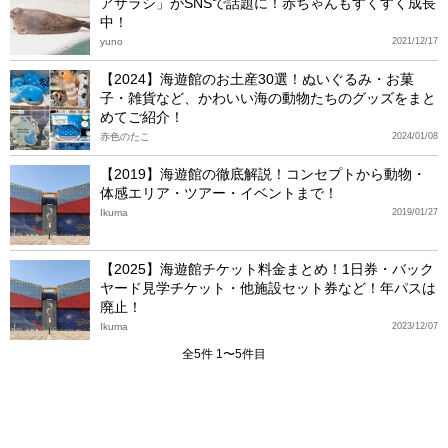
アザラシ」がSNSで話題に！赤ちゃんもすくすく成長
中！
yuno
2021/12/17
【2024】海遊館のお土産30選！ぬいぐるみ・お菓
子・雑貨など、かわいい海の動物たちのグッズをまと
めてご紹介！
赤色のたこ
2024/01/08
【2019】海遊館の徹底解説！コンセプトから動物・
体感エリア・ツアー・イベントまで！
Ikuma
2019/01/27
【2025】海遊館チケット料金まとめ！1日券・バック
ヤード見学チケット・他施設セット券など！年パスは
廃止！
Ikuma
2023/12/07
全5件 1〜5件目