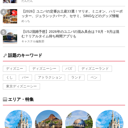
だんだん
【2026】ユニバの定番お土産33選！マリオ、ミニオン、ハリーポ
ッター、ジュラシックパーク、セサミ、SINGなどのグッズ情報
めっち
【USJ混雑予想】2026年のユニバの混み具合は？8月・9月は混
む？リアルタイム待ち時間アプリも
キャステル編集部
話題のキーワード
ディズニー
ディズニーシー
バズ
ディズニーランド
くし
バー
アトラクション
ランド
ペン
東京ディズニーシー
エリア・特集