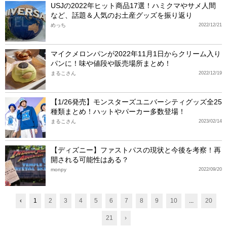
USJの2022年ヒット商品17選！ハミクマやサメ人間
など、話題＆人気のお土産グッズを振り返り
めっち
2022/12/21
マイクメロンパンが2022年11月1日からクリーム入り
パンに！味や値段や販売場所まとめ！
まるこさん
2022/12/19
【1/26発売】モンスターズユニバーシティグッズ全25
種類まとめ！ハットやパーカー多数登場！
まるこさん
2023/02/14
【ディズニー】ファストパスの現状と今後を考察！再
開される可能性はある？
monpy
2022/09/20
‹
1
2
3
4
5
6
7
8
9
10
...
20
21
›