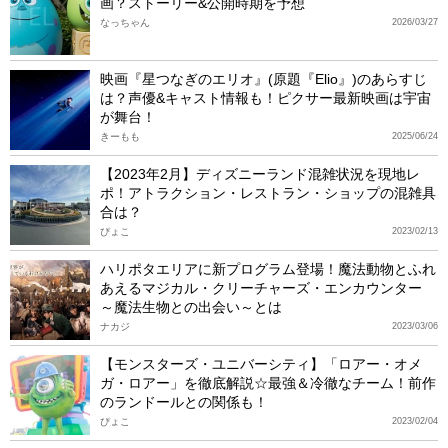
画？ストーリー&公開時期を予想
なっちゃん
2026/03/27
映画『星つなぎのエリオ』(原題『Elio』)のあらすじ
は？声優&キャスト情報も！ピクサー最新映画は宇宙
が舞台！
きーもも
2025/06/24
【2023年2月】ディズニーランド混雑状況を現地レ
ポ！アトラクション・レストラン・ショップの混雑具
合は？
ぴょこ
2023/02/13
ハリポタエリアに新プログラム登場！魔法動物とふれ
あえるマジカル・クリーチャーズ・エンカウンター
～魔法生物との出会い～とは
ナカジ
2023/03/06
【モンスターズ・ユニバーシティ】「ロアー・オメ
ガ・ロアー」を徹底解説☆最強＆冷徹なチーム！前作
のランドールとの関係も！
ぴょこ
2023/02/04