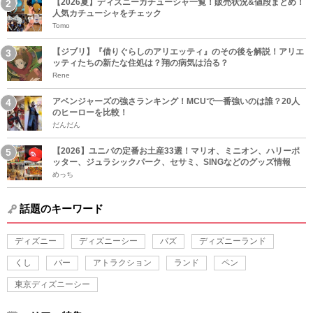
【2026夏】ディズニーカチューシャ一覧！販売状況&値段まとめ！
人気カチューシャをチェック
Tomo
【ジブリ】『借りぐらしのアリエッティ』のその後を解説！アリエ
ッティたちの新たな住処は？翔の病気は治る？
Rene
アベンジャーズの強さランキング！MCUで一番強いのは誰？20人
のヒーローを比較！
だんだん
【2026】ユニバの定番お土産33選！マリオ、ミニオン、ハリーポ
ッター、ジュラシックパーク、セサミ、SINGなどのグッズ情報
めっち
話題のキーワード
ディズニー
ディズニーシー
バズ
ディズニーランド
くし
バー
アトラクション
ランド
ペン
東京ディズニーシー