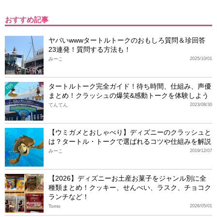
おすすめ記事
ヤバいwwwタートルトークのおもしろ質問＆珍回答
23連発！質問する方法も！
みーこ
2025/10/01
タートルトーク完全ガイド！待ち時間、仕組み、声優
TDS
まとめ！クラッシュの爆笑&感動トークを体験しよう
てんてん
2023/08/30
【ウミガメとおしゃべり】ディズニーのクラッシュと
は？タートル・トークで選ばれるコツや仕組みを解説
みーこ
2019/12/07
【2026】ディズニーお土産お菓子をジャンル別に全
種類まとめ！クッキー、せんべい、ラスク、チョコク
ランチなど！
Tomo
2026/05/01