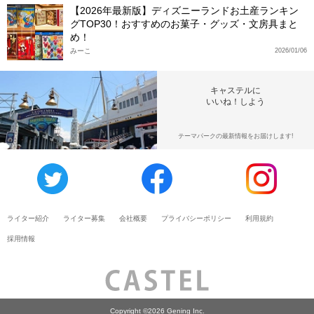
【2026年最新版】ディズニーランドお土産ランキン
グTOP30！おすすめのお菓子・グッズ・文房具まと
め！
みーこ
2026/01/06
キャステルに
いいね！しよう
テーマパークの最新情報をお届けします!
ライター紹介
ライター募集
会社概要
プライバシーポリシー
利用規約
採用情報
Copyright ©2026 Gening Inc.