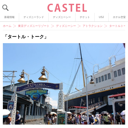
新着情報
ディズニーランド
ディズニーシー
チケット
USJ
ホテル空室
ホーム
東京ディズニーリゾート
ディズニーシー
アトラクション
タートルトー
「タートル・トーク」