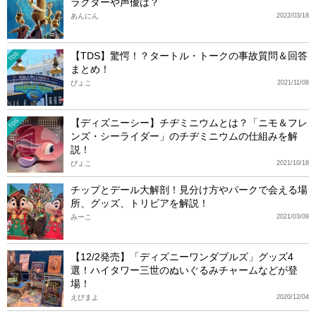
ラクターや声優は？
あんにん
2022/03/18
【TDS】驚愕！？タートル・トークの事故質問＆回答
TDS
まとめ！
ぴょこ
2021/11/08
【ディズニーシー】チヂミニウムとは？「ニモ＆フレ
TDS
ンズ・シーライダー」のチヂミニウムの仕組みを解
説！
ぴょこ
2021/10/18
チップとデール大解剖！見分け方やパークで会える場
所、グッズ、トリビアを解説！
みーこ
2021/03/09
【12/2発売】「ディズニーワンダブルズ」グッズ4
選！ハイタワー三世のぬいぐるみチャームなどが登
場！
えびまよ
2020/12/04