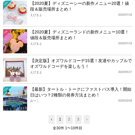
【2020夏】ディズニーシーの新作メニュー20選！値
TDS
段＆販売場所まとめ！
えびまよ
2020/07/19
【2020夏】ディズニーランドの新作メニュー10選！
TDL
値段＆販売場所まとめ！
えびまよ
2020/07/19
【決定版】オズワルドコーデ15選！友達やカップルで
オズワルドコーデを楽しもう！
えびまよ
2020/05/27
【最新】タートル・トークにファストパス導入！開始
TDS
日はいつ？2種類の発券方法まとめ！
みーこ
2020/02/04
‹
1
2
3
›
全30件 1〜10件目