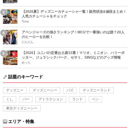
【2026夏】ディズニーカチューシャ一覧！販売状況&値段まとめ！
人気カチューシャをチェック
Tomo
アベンジャーズの強さランキング！MCUで一番強いのは誰？20人
のヒーローを比較！
だんだん
【2026】ユニバの定番お土産33選！マリオ、ミニオン、ハリーポ
ッター、ジュラシックパーク、セサミ、SINGなどのグッズ情報
めっち
話題のキーワード
ディズニー
ディズニーシー
バズ
ディズニーランド
くし
バー
アトラクション
ランド
ペン
東京ディズニーシー
エリア・特集