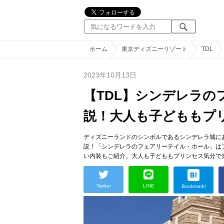
ホーム
東京ディズニーリゾート
TDL
2023年10月13日
【TDL】シンデレラ
説！大人も子どももプ
ディズニーランドのシンボルであるシンデレラ城に
説！「シンデレラのフェアリーテイル・ホール」は
い内装もご紹介。大人も子どももプリンセス気分で
Twitter
LINE
Bookmark!