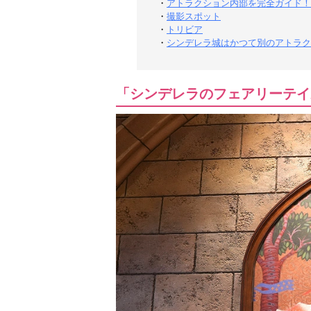
・
アトラクション内部を完全ガイド！
・
撮影スポット
・
トリビア
・
シンデレラ城はかつて別のアトラク
「シンデレラのフェアリーテイ