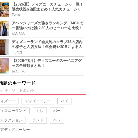
【2026夏】ディズニーカチューシャ一覧！
販売状況&値段まとめ！人気カチューシャ
をチェック
Tomo
アベンジャーズの強さランキング！MCUで
一番強いのは誰？20人のヒーローを比較！
だんだん
ディズニーランド会員制のクラブ33の店内
の様子と入店方法！年会費やJCBによる入
り方も
二ノ瀬
【2026年8月】ディズニーのスーベニアグ
ッズ全種類まとめ！
あんにん
話題のキーワード
熱いキーワードまとめ
ディズニー
ディズニーシー
バズ
ディズニーランド
くし
バー
アトラクション
ランド
ペン
東京ディズニーシー