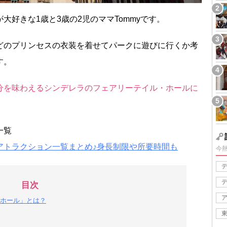
好きな1歳と3歳の2児のママTommyです。
どのプリンセスの衣装を着せてパークに遊びに行くか考
す。
分を味わえるシンデレラのフェアリーテイル・ホールに
一覧
アトラクション一覧まとめ♪身長制限や所要時間も
今
目次
ホール」とは？