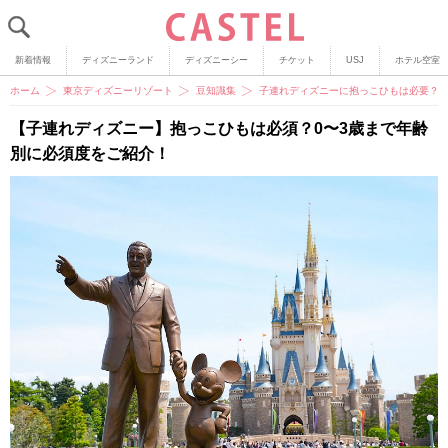
新着情報
ディズニーランド
ディズニーシー
チケット
USJ
ホテル空室
ホーム
東京ディズニーリゾート
豆知識集
子連れディズニーに抱っこひもは必要？
【子連れディズニー】抱っこひもは必須？0〜3歳まで年齢
別に必須度をご紹介！