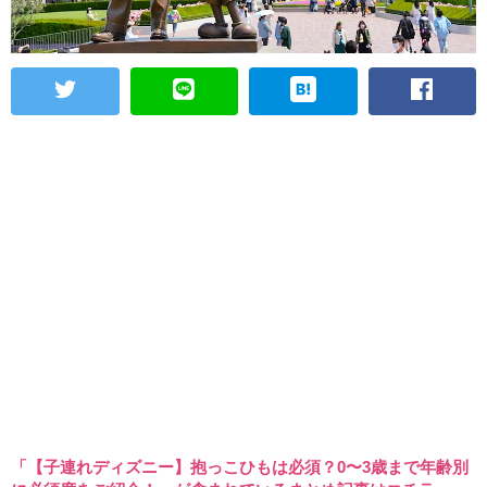
「【子連れディズニー】抱っこひもは必須？0〜3歳まで年齢別