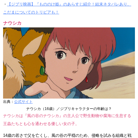
・
【ジブリ映画】『もののけ姫』のあらすじ紹介！結末ネタバレあり、
こだまについてのトリビアも！
ナウシカ
出典：
公式サイト
ナウシカ（16歳）／ジブリキャラクターの年齢は？
ナウシカは『風の谷のナウシカ』の主人公で野生動物や腐海に生息する
王蟲たちとも心を通わせる優しい女の子。
14歳の若さで父を亡くし、風の谷の平穏のため、侵略を試みる組織と戦