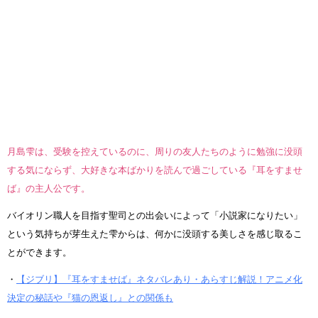
月島雫は、受験を控えているのに、周りの友人たちのように勉強に没頭
する気にならず、大好きな本ばかりを読んで過ごしている『耳をすませ
ば』の主人公です。
バイオリン職人を目指す聖司との出会いによって「小説家になりたい」
という気持ちが芽生えた雫からは、何かに没頭する美しさを感じ取るこ
とができます。
・
【ジブリ】『耳をすませば』ネタバレあり・あらすじ解説！アニメ化
決定の秘話や『猫の恩返し』との関係も