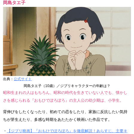
岡島タエ子
出典：
公式サイト
岡島タエ子（10歳）／ジブリキャラクターの年齢は？
昭和生まれの人はもちろん、昭和の時代を生きていない人でも、懐かし
さを感じられる『おもひでぽろぽろ』の主人公の幼少期は、小学生。
背伸びをしたくなったり、初めての恋をしたり、家族に反抗したい気持
ちが芽生えたり、多感な時期をあたたかく映画いた作品です。
・
【ジブリ映画】『おもひでぽろぽろ』を徹底解説！あらすじ、主要キ