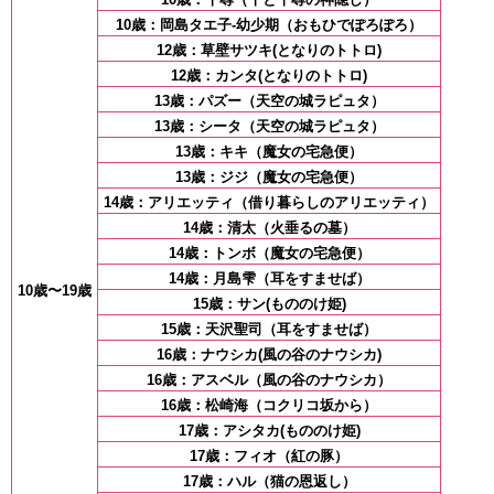
10歳：岡島タエ子-幼少期（おもひでぽろぽろ）
12歳：草壁サツキ(となりのトトロ)
12歳：カンタ(となりのトトロ)
13歳：パズー（天空の城ラピュタ）
13歳：シータ（天空の城ラピュタ）
13歳：キキ（魔女の宅急便）
13歳：ジジ（魔女の宅急便）
14歳：アリエッティ（借り暮らしのアリエッティ）
14歳：清太（火垂るの墓）
14歳：トンボ（魔女の宅急便）
14歳：月島雫（耳をすませば）
10歳〜19歳
15歳：サン(もののけ姫)
15歳：天沢聖司（耳をすませば）
16歳：ナウシカ(風の谷のナウシカ)
16歳：アスベル（風の谷のナウシカ）
16歳：松崎海（コクリコ坂から）
17歳：アシタカ(もののけ姫)
17歳：フィオ（紅の豚）
17歳：ハル（猫の恩返し）