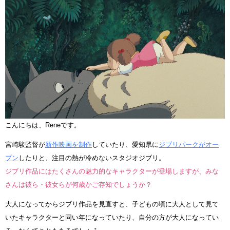
こんにちは、Reneです。
宮崎駿監督が
新作映画を制作
していたり、愛知県に
ジブリパークがオー
プン
したりと、注目の熱が冷めないスタジオジブリ。
ジブリ作品にはたくさんの魅力的なキャラクターが登場しますが、みな
さんは彼ら・彼女らが何歳かご存知でしょうか？
大人になってからジブリ作品を見直すと、子どもの頃に大人として見て
いたキャラクターと同い年になっていたり、自分の方が大人になってい