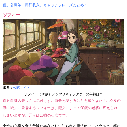
優、公開年、興行収入、キャッチフレーズまとめ！
ソフィー
出典：
公式サイト
ソフィー（18歳）／ジブリキャラクターの年齢は？
自分自身の美しさに気付けず、自分を愛することを知らない『ハウルの
動く城』に登場するソフィーは、魔女によって90歳の老婆に変えられて
しまいますが、元々は18歳の少女です。
女性の心臓を奪う危険な存在として知られる魔法使い・ハウルと一緒に