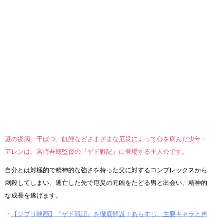
謎の疫病、干ばつ、飢饉などさまざまな厄災によって心を病んだ少年・
アレンは、宮崎吾郎監督の『ゲド戦記』に登場する主人公です。
自分とは対極的で精神的な強さを持った父に対するコンプレックスから
刺殺してしまい、逃亡した先で厄災の元凶をたどる男と出会い、精神的
な成長を遂げます。
・
【ジブリ映画】『ゲド戦記』を徹底解説！あらすじ、主要キャラと声