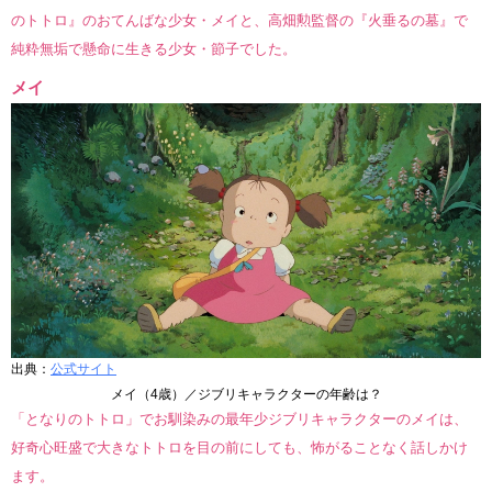
のトトロ』のおてんばな少女・メイと、高畑勲監督の『火垂るの墓』で
純粋無垢で懸命に生きる少女・節子でした。
メイ
出典：
公式サイト
メイ（4歳）／ジブリキャラクターの年齢は？
「となりのトトロ」でお馴染みの最年少ジブリキャラクターのメイは、
好奇心旺盛で大きなトトロを目の前にしても、怖がることなく話しかけ
ます。