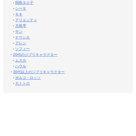
-
岡島タエ子
-
シータ
-
キキ
-
アリエッティ
-
月島雫
-
サン
-
ナウシカ
-
アレン
-
ソフィー
・
20代のジブリキャラクター
-
ムスカ
-
ハウル
・
30代以上のジブリキャラクター
-
ポルコ・ロッソ
-
大トトロ