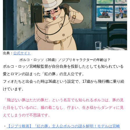
出典：
公式サイト
ポルコ・ロッソ（36歳）／ジブリキャラクターの年齢は？
ポルコ・ロッソ宮崎駿監督が自分自身を投影したとしても知られている
愛とロマンの詰まった「紅の豚」の主人公です。
フィオたちと出会った時は36歳という設定で、17歳から飛行機に乗り続
けています。
「飛ばない豚はただの豚だ」という名言でも知られるポルコは、豚の見
た目をしているのに、服の着こなし、佇まい、生き様からダンディに見
えてしまうので不思議です。
・
【ジブリ映画】『紅の豚』主人公ポルコの謎を解明！モデルは宮崎