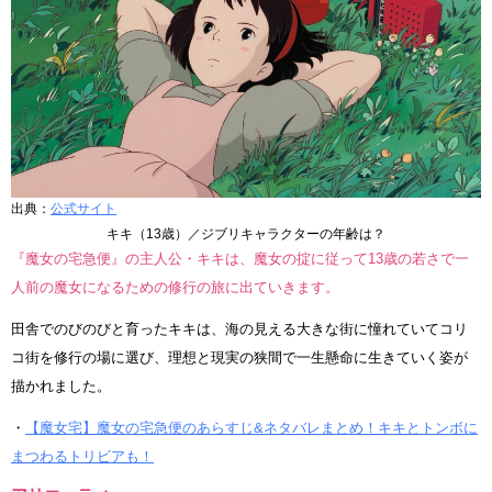
出典：
公式サイト
キキ（13歳）／ジブリキャラクターの年齢は？
『魔女の宅急便』の主人公・キキは、魔女の掟に従って13歳の若さで一
人前の魔女になるための修行の旅に出ていきます。
田舎でのびのびと育ったキキは、海の見える大きな街に憧れていてコリ
コ街を修行の場に選び、理想と現実の狭間で一生懸命に生きていく姿が
描かれました。
・
【魔女宅】魔女の宅急便のあらすじ&ネタバレまとめ！キキとトンボに
まつわるトリビアも！