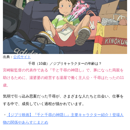
出典：
公式サイト
千尋（10歳）／ジブリキャラクターの年齢は？
宮崎駿監督の代表作である『千と千尋の神隠し』で、豚になった両親を
助けるために、湯婆婆の経営する湯屋で働く主人公・千尋はたったの11
歳。
気弱で引っ込み思案だった千尋が、さまざまな人たちと出会い、仕事を
する中で、成長していく過程が描かれています。
・
【ジブリ映画】『千と千尋の神隠し』主要キャラクター紹介！登場人
物の関係やあらすじまとめ