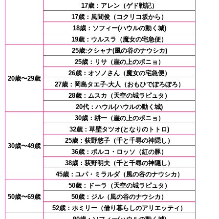
17歳：アレン（ゲド戦記）
17歳：風間俊（コクリコ坂から）
18歳：ソフィー(ハウルの動く城)
19歳：ウルスラ（魔女の宅急便）
25歳:クシャナ(風の谷のナウシカ)
25歳：リサ（崖の上のポニョ）
26歳：オソノさん（魔女の宅急便）
20歳〜29歳
27歳：岡島タエ子-大人（おもひでぽろぽろ）
28歳：ムスカ（天空の城ラピュタ）
20代：ハウル(ハウルの動く城)
30歳：耕一（崖の上のポニョ）
32歳：草壁タツオ(となりのトトロ)
25歳：荻野悠子（千と千尋の神隠し）
30歳〜49歳
36歳：ポルコ・ロッソ（紅の豚）
38歳：荻野明夫（千と千尋の神隠し）
45歳：ユパ・ミラルダ（風の谷のナウシカ）
50歳：ドーラ（天空の城ラピュタ）
50歳〜69歳
50歳：ジル（風の谷のナウシカ）
52歳：ホミリー（借り暮らしのアリエッティ）