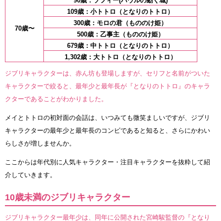
90歳：ソフィー(ハウルの動く城)
109歳：小トトロ（となりのトトロ）
300歳：モロの君（もののけ姫）
70歳〜
500歳：乙事主（もののけ姫）
679歳：中トトロ（となりのトトロ）
1,302歳：大トトロ（となりのトトロ）
ジブリキャラクターは、赤ん坊も登場しますが、セリフと名前がついた
キャラクターで絞ると、最年少と最年長が『となりのトトロ』のキャラ
クターであることがわかりました。
メイとトトロの初対面の会話は、いつみても微笑ましいですが、ジブリ
キャラクターの最年少と最年長のコンビであると知ると、さらにかわい
らしさが増しませんか。
ここからは年代別に人気キャラクター・注目キャラクターを抜粋して紹
介していきます。
10歳未満のジブリキャラクター
ジブリキャラクター最年少は、同年に公開された宮崎駿監督の『となり