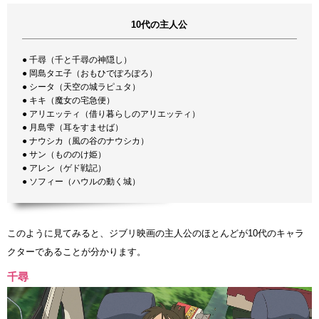
10代の主人公
● 千尋（千と千尋の神隠し）
● 岡島タエ子（おもひでぽろぽろ）
● シータ（天空の城ラピュタ）
● キキ（魔女の宅急便）
● アリエッティ（借り暮らしのアリエッティ）
● 月島雫（耳をすませば）
● ナウシカ（風の谷のナウシカ）
● サン（もののけ姫）
● アレン（ゲド戦記）
● ソフィー（ハウルの動く城）
このように見てみると、ジブリ映画の主人公のほとんどが10代のキャラ
クターであることが分かります。
千尋