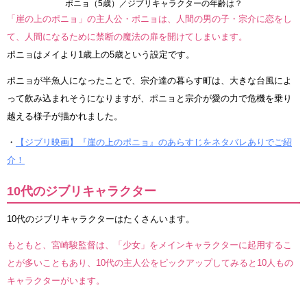
ポニョ（5歳）／ジブリキャラクターの年齢は？
「崖の上のポニョ」の主人公・ポニョは、人間の男の子・宗介に恋をし
て、人間になるために禁断の魔法の扉を開けてしまいます。
ポニョはメイより1歳上の5歳という設定です。
ポニョが半魚人になったことで、宗介達の暮らす町は、大きな台風によ
って飲み込まれそうになりますが、ポニョと宗介が愛の力で危機を乗り
越える様子が描かれました。
・
【ジブリ映画】『崖の上のポニョ』のあらすじをネタバレありでご紹
介！
10代のジブリキャラクター
10代のジブリキャラクターはたくさんいます。
もともと、宮崎駿監督は、「少女」をメインキャラクターに起用するこ
とが多いこともあり、10代の主人公をピックアップしてみると10人もの
キャラクターがいます。