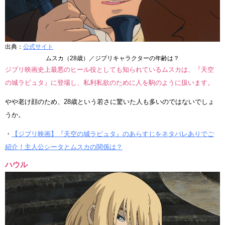
出典：
公式サイト
ムスカ（28歳）／ジブリキャラクターの年齢は？
ジブリ映画史上最悪のヒール役としても知られているムスカは、『天空
の城ラピュタ』に登場し、私利私欲のために人を駒のように扱います。
やや老け顔のため、28歳という若さに驚いた人も多いのではないでしょ
うか。
・
【ジブリ映画】『天空の城ラピュタ』のあらすじをネタバレありでご
紹介！主人公シータとムスカの関係は？
ハウル