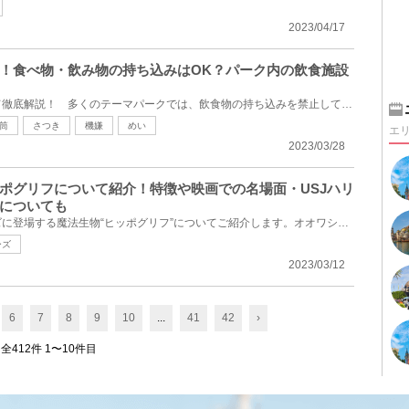
2023/04/17
！食べ物・飲み物の持ち込みはOK？パーク内の飲食施設
ジブリパークでの飲食について徹底解説！ 多くのテーマパークでは、飲食物の持ち込みを禁止しています...
筒
さつき
機嫌
めい
エ
2023/03/28
ポグリフについて紹介！特徴や映画での名場面・USJハリ
についても
今回はハリーポッターシリーズに登場する魔法生物“ヒッポグリフ”についてご紹介します。オオワシの頭に...
ーズ
2023/03/12
6
7
8
9
10
...
41
42
›
全412件 1〜10件目