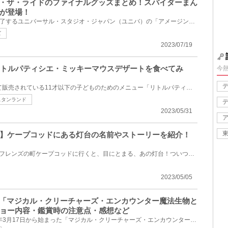
ン・ザ・ライドのファイナルグッズまとめ！スパイダーまん
が登場！
2024年1月22日(月)をもって終了するユニバーサル・スタジオ・ジャパン（ユニバ）の「アメージング・アド...
ズ
2023/07/19
リトルパティシエ・ミッキーマウスデザートを食べてみ
今
ディズニー40周年フードとして販売されている11才以下の子どものためのメニュー「リトルパティシエ・ミ...
スタンランド
2023/05/31
】ケープコッドにある灯台の名前やストーリーを紹介！
ディズニーシーのダッフィー&フレンズの町ケープコッドに行くと、目にとまる、あの灯台！ついつい気にな...
2023/05/05
ア「マジカル・クリーチャーズ・エンカウンター魔法生物と
ョー内容・鑑賞時の注意点・感想など
USJのハリポタエリアで2023年3月17日から始まった「マジカル・クリーチャーズ・エンカウンター～魔法生...