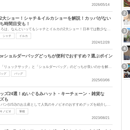
2026/05/14
2大ショー！シャチ＆イルカショーを解説！カッパがない
ち時間目安も！
神戸須磨シーワールドの見どころは、なんといってもシャチとイルカの2大ショー！日本では数少ないシャチ...
シャチ
イルカ
2024/12/28
クorショルダーバッグどっちが便利でおすすめ？選ぶポイン
USJに持っていくカバンとして「リュックサック」と「ショルダーバッグ」のどっちが良いのかを解説！荷物...
バッグ
バッグ
2025/03/06
ッズ24選！ぬいぐるみハット・キーチェーン・雑貨な
ズも
ユニバーサル・スタジオ・ジャパン(USJ)のお土産として人気のキノピオのおすすめグッズを紹介します。キ...
キノピオ
筆箱
2023/08/21