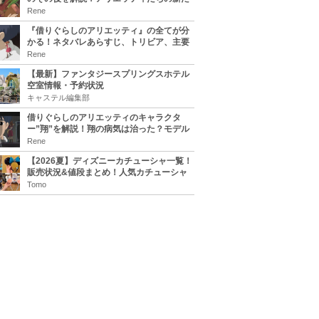
な住処は？翔の病気は治る？
Rene
『借りぐらしのアリエッティ』の全てが分
かる！ネタバレあらすじ、トリビア、主要
キャラまとめ！
Rene
【最新】ファンタジースプリングスホテル
空室情報・予約状況
キャステル編集部
借りぐらしのアリエッティのキャラクタ
ー”翔”を解説！翔の病気は治った？モデル
は誰？
Rene
【2026夏】ディズニーカチューシャ一覧！
販売状況&値段まとめ！人気カチューシャ
をチェック
Tomo