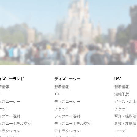
ィズニーランド
ディズニーシー
USJ
着情報
新着情報
新着情報
L
TDL
混雑予想
ィズニーシー
ディズニーシー
グッズ・お土
ケット
チケット
チケット
ィズニー混雑
ディズニー混雑
写真・撮影法
ィズニーホテル空室
ディズニーホテル空室
裏技・攻略法
トラクション
アトラクション
コーデ