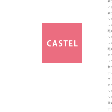
裏
ア
裏
シ
レ
写
シ
レ
写
キ
フ
新
デ
グ
キ
シ
シ
豆
デ