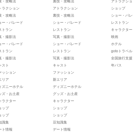
技・攻略法
裏技・攻略法
アトラクショ
トラクション
アトラクション
ショップ
技・攻略法
裏技・攻略法
ショー・パレ
ョー・パレード
ショー・パレード
レストラン
ストラン
レストラン
キャラクター
真・撮影法
写真・撮影法
映画
ョー・パレード
ショー・パレード
ホテル
ストラン
レストラン
gotoトラベル
真・撮影法
写真・撮影法
全国旅行支援
ャスト
キャスト
年パス
ァッション
ファッション
エリア
新エリア
ィズニーホテル
ディズニーホテル
ッズ・お土産
グッズ・お土産
ャラクター
キャラクター
ョップ
ショップ
ョップ
ショップ
知識集
豆知識集
ート情報
デート情報