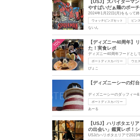
【USJ】スパイダーマ
やすぱいだぁ麺のポーチ
ウォッチピンズセット
ピン
ないん
TDL
【ディズニー40周年】
た！実食レポ
ポートディスカバリー
ウエ
ぴょこ
【ディズニーシーの灯台
ポートディスカバリー
あーる
【USJ】ハリポタエリ
の出会い」鑑賞レポ！シ