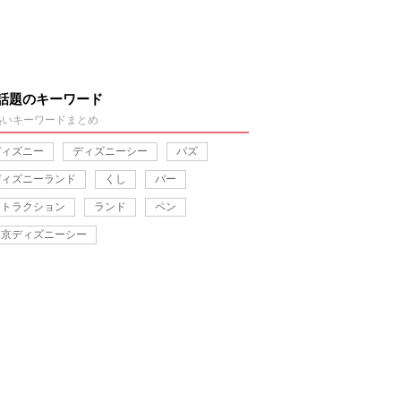
話題のキーワード
熱いキーワードまとめ
ディズニー
ディズニーシー
バズ
ディズニーランド
くし
バー
アトラクション
ランド
ペン
東京ディズニーシー