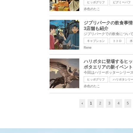
ヒッポグリフ
ピグミーパフ
赤色のたこ
ジブリパークの飲食事情
3店舗も紹介
キャプション
トトロ
水
Rene
ハリポタに登場するヒッ
ポタエリアの新イベント
ヒッポグリフ
ハリポタシリ
赤色のたこ
‹
1
2
3
4
5