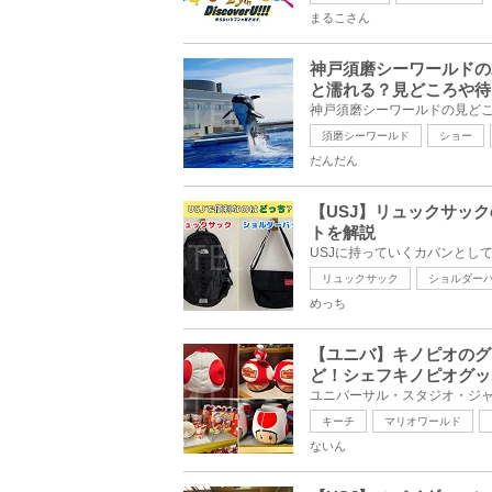
まるこさん
神戸須磨シーワールドの
と濡れる？見どころや待
須磨シーワールド
ショー
だんだん
【USJ】リュックサッ
トを解説
リュックサック
ショルダー
めっち
【ユニバ】キノピオのグ
ど！シェフキノピオグッ
キーチ
マリオワールド
ないん