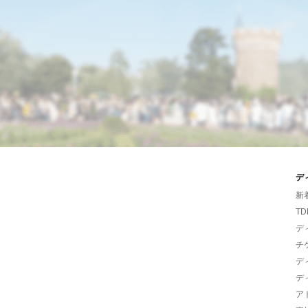
デ
新
TD
デ
チ
デ
デ
ア