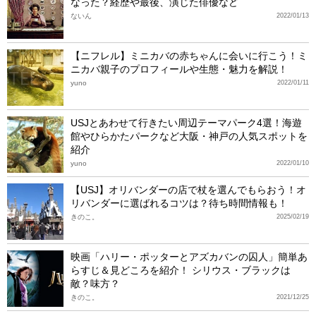
なった？経歴や最後、演じた俳優など
ないん
2022/01/13
【ニフレル】ミニカバの赤ちゃんに会いに行こう！ミ
ニカバ親子のプロフィールや生態・魅力を解説！
yuno
2022/01/11
USJとあわせて行きたい周辺テーマパーク4選！海遊
館やひらかたパークなど大阪・神戸の人気スポットを
紹介
yuno
2022/01/10
【USJ】オリバンダーの店で杖を選んでもらおう！オ
リバンダーに選ばれるコツは？待ち時間情報も！
きのこ。
2025/02/19
映画「ハリー・ポッターとアズカバンの囚人」簡単あ
らすじ＆見どころを紹介！ シリウス・ブラックは
敵？味方？
きのこ。
2021/12/25