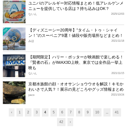
ユニバのアレルギー対応情報まとめ！低アレルゲンメ
ニューを提供している店は？持ち込みはOK？
ないん
2025/12/03
【ディズニーシー20周年】"タイム・トゥ・シャイ
TDS
ン！”のスーベニア9選！値段や販売場所などまとめ！
みほ
2021/11/18
【期間限定】ハリー・ポッターが映画館で楽しめる！
『賢者の石』がIMAX3D上映、東京では全作品一挙上
映も
ないん
2021/11/15
京都水族館の顔・オオサンショウウオを解説！キモか
わいさで人気？！展示の見どころやグッズ情報まとめ
yaco
2021/10/24
‹
1
2
3
4
5
6
7
8
9
10
...
41
42
›