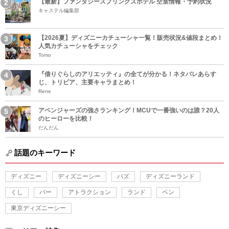
【最新】ファンタジースプリングスホテル 空室情報・予約状況
キャステル編集部
【2026夏】ディズニーカチューシャ一覧！販売状況&値段まとめ！
人気カチューシャをチェック
Tomo
『借りぐらしのアリエッティ』の全てが分かる！ネタバレあらす
じ、トリビア、主要キャラまとめ！
Rene
アベンジャーズの強さランキング！MCUで一番強いのは誰？20人
のヒーローを比較！
だんだん
話題のキーワード
ディズニー
ディズニーシー
バズ
ディズニーランド
くし
バー
アトラクション
ランド
ペン
東京ディズニーシー