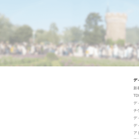
デ
新
TD
デ
チ
デ
デ
ア