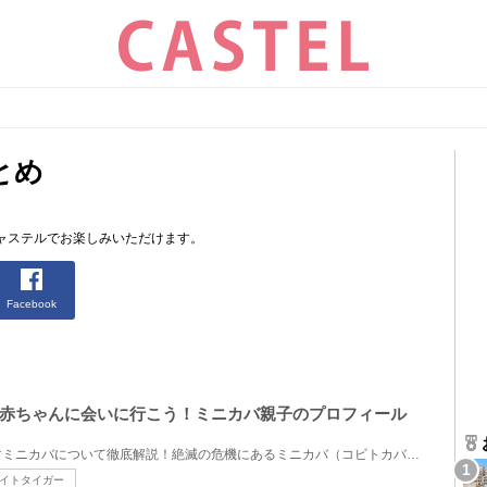
とめ
ャステルでお楽しみいただけます。
Facebook
赤ちゃんに会いに行こう！ミニカバ親子のプロフィール
大阪吹田市のニフレルで暮らすミニカバについて徹底解説！絶滅の危機にあるミニカバ（コビトカバ）がニ...
イトタイガー