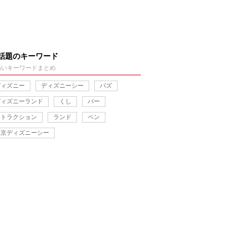
話題のキーワード
熱いキーワードまとめ
ディズニー
ディズニーシー
バズ
ディズニーランド
くし
バー
アトラクション
ランド
ペン
東京ディズニーシー