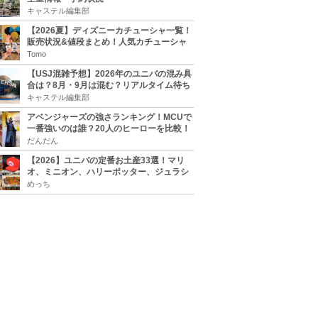
キャステル編集部
【2026夏】ディズニーカチューシャ一覧！
販売状況&値段まとめ！人気カチューシャ
をチェック
Tomo
【USJ混雑予想】2026年のユニバの混み具
合は？8月・9月は混む？リアルタイム待ち
時間アプリも
キャステル編集部
アベンジャーズの強さランキング！MCUで
一番強いのは誰？20人のヒーローを比較！
だんだん
【2026】ユニバの定番お土産33選！マリ
オ、ミニオン、ハリーポッター、ジュラシ
ックパーク、セサミ、SINGなどのグッズ情
めっち
報