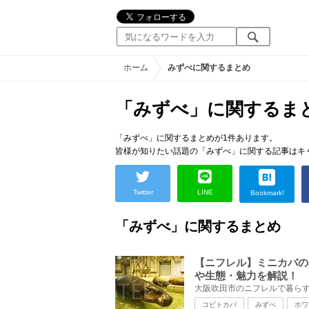
ホーム
みずべに関するまとめ
「みずべ」に関するま
「みずべ」に関するまとめが1件あります。
皆様が知りたい話題の「みずべ」に関する記事はキ
Twitter
LINE
Bookmark!
「みずべ」に関するまとめ
【ニフレル】ミニカバの
や生態・魅力を解説！
コビトカバ
みずべ
ホワ