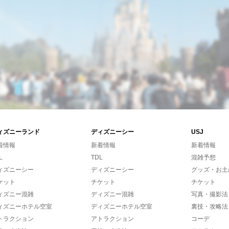
ィズニーランド
ディズニーシー
USJ
着情報
新着情報
新着情報
L
TDL
混雑予想
ィズニーシー
ディズニーシー
グッズ・お土
ケット
チケット
チケット
ィズニー混雑
ディズニー混雑
写真・撮影法
ィズニーホテル空室
ディズニーホテル空室
裏技・攻略法
トラクション
アトラクション
コーデ