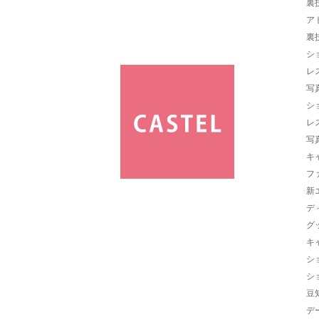
裏
ア
裏
シ
レ
写
シ
レ
写
キ
フ
新
デ
グ
キ
シ
シ
豆
デ