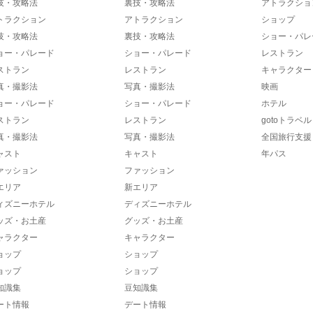
技・攻略法
裏技・攻略法
アトラクショ
トラクション
アトラクション
ショップ
技・攻略法
裏技・攻略法
ショー・パレ
ョー・パレード
ショー・パレード
レストラン
ストラン
レストラン
キャラクター
真・撮影法
写真・撮影法
映画
ョー・パレード
ショー・パレード
ホテル
ストラン
レストラン
gotoトラベル
真・撮影法
写真・撮影法
全国旅行支援
ャスト
キャスト
年パス
ァッション
ファッション
エリア
新エリア
ィズニーホテル
ディズニーホテル
ッズ・お土産
グッズ・お土産
ャラクター
キャラクター
ョップ
ショップ
ョップ
ショップ
知識集
豆知識集
ート情報
デート情報