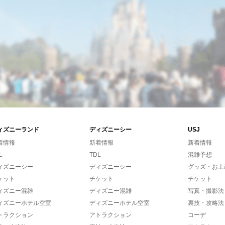
ィズニーランド
ディズニーシー
USJ
着情報
新着情報
新着情報
L
TDL
混雑予想
ィズニーシー
ディズニーシー
グッズ・お土
ケット
チケット
チケット
ィズニー混雑
ディズニー混雑
写真・撮影法
ィズニーホテル空室
ディズニーホテル空室
裏技・攻略法
トラクション
アトラクション
コーデ