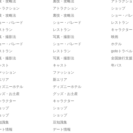
技・攻略法
裏技・攻略法
アトラクショ
トラクション
アトラクション
ショップ
技・攻略法
裏技・攻略法
ショー・パレ
ョー・パレード
ショー・パレード
レストラン
ストラン
レストラン
キャラクター
真・撮影法
写真・撮影法
映画
ョー・パレード
ショー・パレード
ホテル
ストラン
レストラン
gotoトラベル
真・撮影法
写真・撮影法
全国旅行支援
ャスト
キャスト
年パス
ァッション
ファッション
エリア
新エリア
ィズニーホテル
ディズニーホテル
ッズ・お土産
グッズ・お土産
ャラクター
キャラクター
ョップ
ショップ
ョップ
ショップ
知識集
豆知識集
ート情報
デート情報