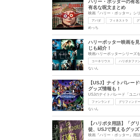
ハリー・ポッターの有名
有名な呪文まとめ
アバダ
フィネストラ
グ
めっち
ハリーポッター映画を見
じも紹介！
コーネリウス
ハリポタファ
ないん
【USJ】ナイトパレー
グッズ情報も！
ファンランド
グリフィンド
ないん
【ハリポタ用語】「グリ
徒、USJで買えるグッズ