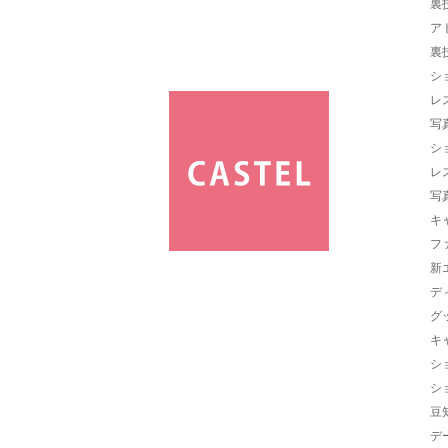
裏
ア
裏
シ
レ
写
シ
レ
写
キ
フ
新
デ
グ
キ
シ
シ
豆
デ