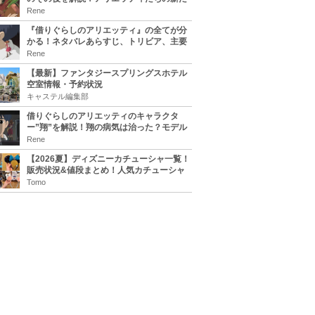
な住処は？翔の病気は治る？
Rene
『借りぐらしのアリエッティ』の全てが分
かる！ネタバレあらすじ、トリビア、主要
キャラまとめ！
Rene
【最新】ファンタジースプリングスホテル
空室情報・予約状況
キャステル編集部
借りぐらしのアリエッティのキャラクタ
ー”翔”を解説！翔の病気は治った？モデル
は誰？
Rene
【2026夏】ディズニーカチューシャ一覧！
販売状況&値段まとめ！人気カチューシャ
をチェック
Tomo