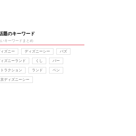
話題のキーワード
熱いキーワードまとめ
ディズニー
ディズニーシー
バズ
ディズニーランド
くし
バー
アトラクション
ランド
ペン
東京ディズニーシー