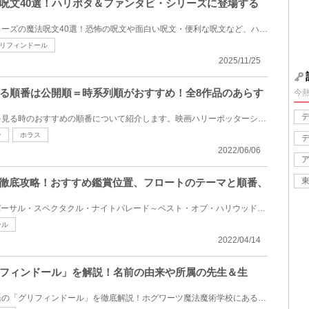
呪文40選！ハリポタ＆ファンタビ・シリーズに登場する
映画『ハリー・ポッター』シリーズの魔法呪文40選！恐怖の呪文や面白い呪文・便利な呪文など、ハリー・...
リフィンドール
2025/11/25
る順番は公開順＝時系列順がおすすめ！全8作品のあらす
今
映画ハリーポッターシリーズを見る時のおすすめの順番について紹介します。映画ハリーポッターシリーズ...
ン
ホラス
2022/06/06
ド徹底攻略！おすすめ鑑賞位置、フロートのテーマと順番、
USJのナイトパレード「ユニバーサル・スペクタクル・ナイトパレード～ベスト・オブ・ハリウッド」を徹底...
ール
2022/04/14
フィンドール」を解説！名前の由来や所属の先生＆生
映画『ハリー・ポッター』用語の「グリフィンドール」を徹底解説！ホグワーツ魔法魔術学校にある4つの寮...