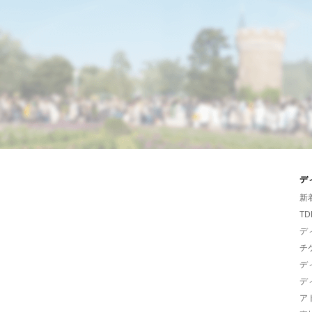
デ
新
TD
デ
チ
デ
デ
ア