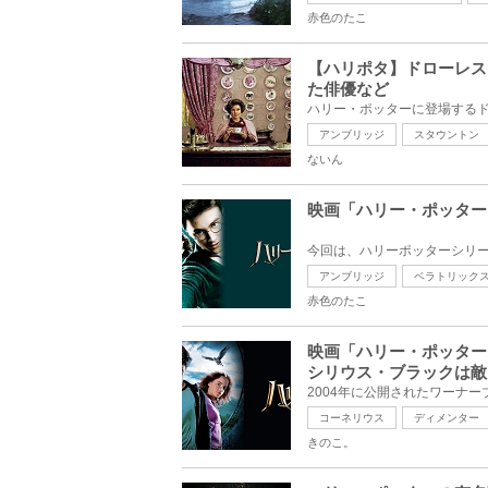
赤色のたこ
【ハリポタ】ドローレス
た俳優など
アンブリッジ
スタウントン
ないん
映画「ハリー・ポッター
アンブリッジ
ベラトリック
赤色のたこ
映画「ハリー・ポッター
シリウス・ブラックは敵
コーネリウス
ディメンター
きのこ。