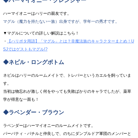
◆ハーマイオニー・グレンジャー
ハーマイオニーはハリーの親友です。
マグル（魔力を持たない一族）出身ですが、学年一の秀才です。
▼マグルについての詳しい解説はこちら！
・
【ハリポタ用語】「マグル」とは？非魔法族のキャラクターまとめ！U
SJではゲストもマグル!?
◆ネビル・ロングボトム
ネビルはハリーのルームメイトで、トレバーというカエルを飼っていま
す。
当初は物忘れが激しく何をやっても失敗ばかりのキャラでしたが、薬草
学が得意な一面も！
◆ラベンダー・ブラウン
ラベンダーはハーマイオニーのルームメイトです。
パーバティ・パチルと仲良しで、のちにダンブルドア軍団のメンバーと