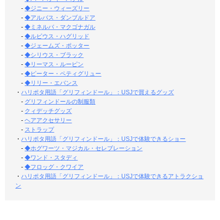
-
◆ジニー・ウィーズリー
-
◆アルバス・ダンブルドア
-
◆ミネルバ・マクゴナガル
-
◆ルビウス・ハグリッド
-
◆ジェームズ・ポッター
-
◆シリウス・ブラック
-
◆リーマス・ルーピン
-
◆ピーター・ペティグリュー
-
◆リリー・エバンス
・
ハリポタ用語「グリフィンドール」：USJで買えるグッズ
-
グリフィンドールの制服類
-
クィデッチグッズ
-
ヘアアクセサリー
-
ストラップ
・
ハリポタ用語「グリフィンドール」：USJで体験できるショー
-
◆ホグワーツ・マジカル・セレブレーション
-
◆ワンド・スタディ
-
◆フロッグ・クワイア
・
ハリポタ用語「グリフィンドール」：USJで体験できるアトラクショ
ン