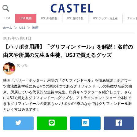
USJ
USJ 映画
USJ新着情報
USJ混雑予想
USJグッズ・お土産
チケッ
ホーム
USJ
映画
2019年09月01日
【ハリポタ用語】「グリフィンドール」を解説！名前の
由来や所属の先生＆生徒、USJで買えるグッズ
めっち
映画『ハリー・ポッター』用語の「グリフィンドール」を徹底解説！ホグワー
ツ魔法魔術学校にある4つの寮の1つであるグリフィンドールの特徴や名前の由
来、所属している代表的な生徒や先生、出身キャラクターを紹介します。さら
にUSJで買えるグリフィンドールグッズや、アトラクション・ショーで体験で
きるグリフィンドールの要素も♪ハリポタの4寮のなかではグリフィンドール派
という方は必見です！