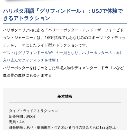
ハリポタ用語「グリフィンドール」：USJで体験で
きるアトラクション
ハリポタエリア内にある「ハリー・ポッター・アンド・ザ・フォービド
ゥン・ジャーニー」は、4寮対抗戦でもおなじみのスポーツ「クィディッ
チ」をテーマにしたライド型アトラクションです。
ゲストはグリフィンドール寮生の一員となり、ハリーポッターの世界に
入り込んでクィディッチを体験！
ハリーポッターをはじめとした登場人物やディメンター、ドラゴンなど
魔法界の魔物にも会えます☆
基本情報
タイプ：ライドアトラクション
所要時間：約5分
定員：4名
身長制限：あり（単独乗車・付き添い者同伴の場合ともに122㎝以上）