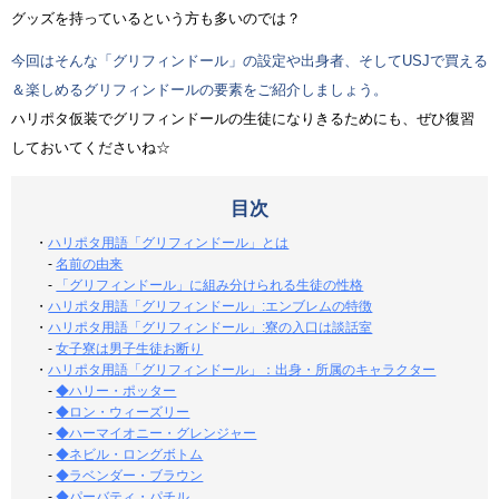
グッズを持っているという方も多いのでは？
今回はそんな「グリフィンドール」の設定や出身者、そしてUSJで買える
＆楽しめるグリフィンドールの要素をご紹介しましょう。
ハリポタ仮装でグリフィンドールの生徒になりきるためにも、ぜひ復習
しておいてくださいね☆
目次
・
ハリポタ用語「グリフィンドール」とは
-
名前の由来
-
「グリフィンドール」に組み分けられる生徒の性格
・
ハリポタ用語「グリフィンドール」:エンブレムの特徴
・
ハリポタ用語「グリフィンドール」:寮の入口は談話室
-
女子寮は男子生徒お断り
・
ハリポタ用語「グリフィンドール」：出身・所属のキャラクター
-
◆ハリー・ポッター
-
◆ロン・ウィーズリー
-
◆ハーマイオニー・グレンジャー
-
◆ネビル・ロングボトム
-
◆ラベンダー・ブラウン
-
◆パーバティ・パチル