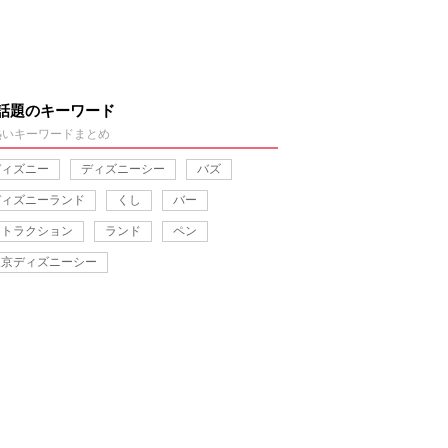
話題のキーワード
熱いキーワードまとめ
ディズニー
ディズニーシー
バズ
ディズニーランド
くし
バー
アトラクション
ランド
ペン
東京ディズニーシー