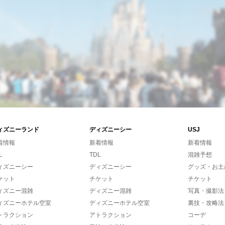
ィズニーランド
ディズニーシー
USJ
着情報
新着情報
新着情報
L
TDL
混雑予想
ィズニーシー
ディズニーシー
グッズ・お土
ケット
チケット
チケット
ィズニー混雑
ディズニー混雑
写真・撮影法
ィズニーホテル空室
ディズニーホテル空室
裏技・攻略法
トラクション
アトラクション
コーデ