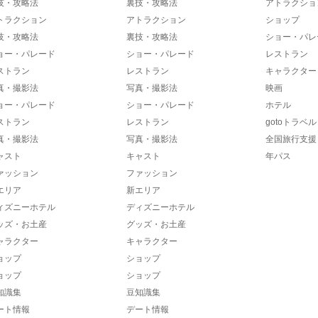
技・攻略法
裏技・攻略法
アトラクショ
トラクション
アトラクション
ショップ
技・攻略法
裏技・攻略法
ショー・パレ
ョー・パレード
ショー・パレード
レストラン
ストラン
レストラン
キャラクター
真・撮影法
写真・撮影法
映画
ョー・パレード
ショー・パレード
ホテル
ストラン
レストラン
gotoトラベル
真・撮影法
写真・撮影法
全国旅行支援
ャスト
キャスト
年パス
ァッション
ファッション
エリア
新エリア
ィズニーホテル
ディズニーホテル
ッズ・お土産
グッズ・お土産
ャラクター
キャラクター
ョップ
ショップ
ョップ
ショップ
知識集
豆知識集
ート情報
デート情報