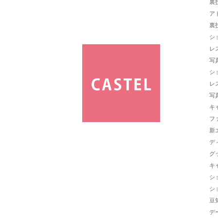
裏
ア
裏
シ
レ
写
シ
レ
写
キ
フ
新
デ
グ
キ
シ
シ
豆
デ