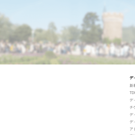
デ
新
TD
デ
チ
デ
デ
ア