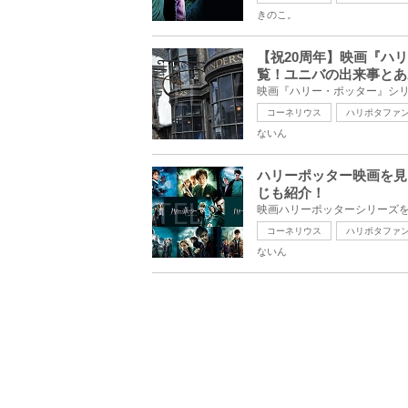
きのこ。
【祝20周年】映画『ハ
覧！ユニバの出来事とあ
コーネリウス
ハリポタファ
ないん
ハリーポッター映画を見
じも紹介！
コーネリウス
ハリポタファ
ないん