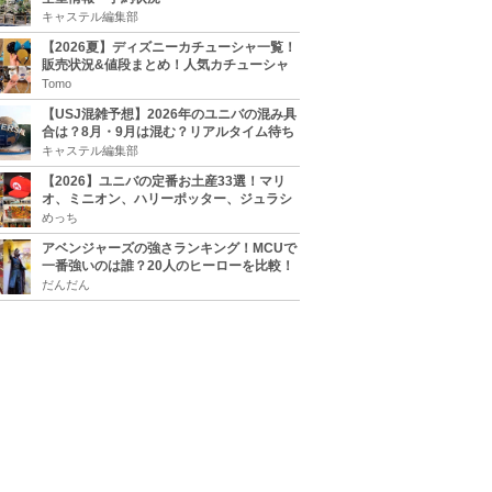
キャステル編集部
【2026夏】ディズニーカチューシャ一覧！
販売状況&値段まとめ！人気カチューシャ
をチェック
Tomo
【USJ混雑予想】2026年のユニバの混み具
合は？8月・9月は混む？リアルタイム待ち
時間アプリも
キャステル編集部
【2026】ユニバの定番お土産33選！マリ
オ、ミニオン、ハリーポッター、ジュラシ
ックパーク、セサミ、SINGなどのグッズ情
めっち
報
アベンジャーズの強さランキング！MCUで
一番強いのは誰？20人のヒーローを比較！
だんだん