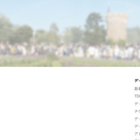
デ
新
TD
デ
チ
デ
デ
ア