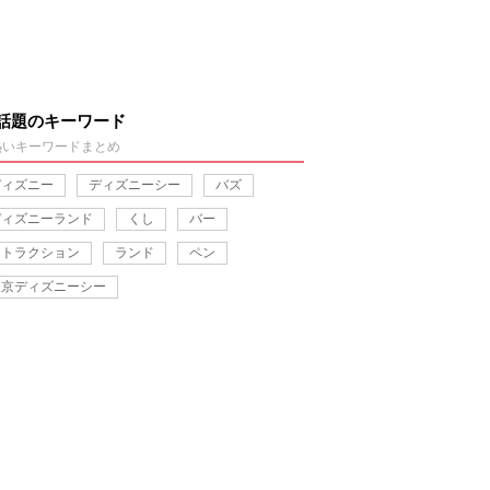
話題のキーワード
熱いキーワードまとめ
ディズニー
ディズニーシー
バズ
ディズニーランド
くし
バー
アトラクション
ランド
ペン
東京ディズニーシー