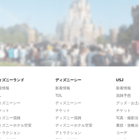
ィズニーランド
ディズニーシー
USJ
着情報
新着情報
新着情報
L
TDL
混雑予想
ィズニーシー
ディズニーシー
グッズ・お土
ケット
チケット
チケット
ィズニー混雑
ディズニー混雑
写真・撮影法
ィズニーホテル空室
ディズニーホテル空室
裏技・攻略法
トラクション
アトラクション
コーデ