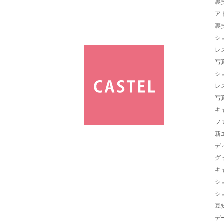
裏
ア
裏
シ
レ
写
シ
レ
写
キ
フ
新
デ
グ
キ
シ
シ
豆
デ