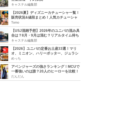
キャステル編集部
【2026夏】ディズニーカチューシャ一覧！
販売状況&値段まとめ！人気カチューシャ
をチェック
Tomo
【USJ混雑予想】2026年のユニバの混み具
合は？8月・9月は混む？リアルタイム待ち
時間アプリも
キャステル編集部
【2026】ユニバの定番お土産33選！マリ
オ、ミニオン、ハリーポッター、ジュラシ
ックパーク、セサミ、SINGなどのグッズ情
めっち
報
アベンジャーズの強さランキング！MCUで
一番強いのは誰？20人のヒーローを比較！
だんだん