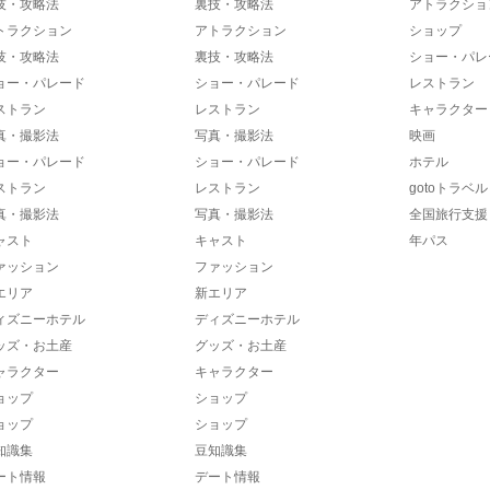
技・攻略法
裏技・攻略法
アトラクショ
トラクション
アトラクション
ショップ
技・攻略法
裏技・攻略法
ショー・パレ
ョー・パレード
ショー・パレード
レストラン
ストラン
レストラン
キャラクター
真・撮影法
写真・撮影法
映画
ョー・パレード
ショー・パレード
ホテル
ストラン
レストラン
gotoトラベル
真・撮影法
写真・撮影法
全国旅行支援
ャスト
キャスト
年パス
ァッション
ファッション
エリア
新エリア
ィズニーホテル
ディズニーホテル
ッズ・お土産
グッズ・お土産
ャラクター
キャラクター
ョップ
ショップ
ョップ
ショップ
知識集
豆知識集
ート情報
デート情報