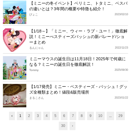
【ミニーの冬イベント】ベリミニ、トタミニ、ベスバ
の違いとは？3年間の概要や特徴も紹介！
ぴょこ
2023/02/10
【1/18～】「ミニー、ウィー・ラブ・ユー！」徹底解
TDL
説！ミニーべスティーズバッシュの新パレード/ショ
ーまとめ
るんにゃん
2022/11/23
ミニーマウスの誕生日は11月18日！2025年で何歳に
なる？ミニーの誕生日を徹底解説！
Tommy
2025/09/30
【1/17発売】ミニー・ベスティーズ・バッシュ！グッ
ズ全種類まとめ！値段&販売場所
まるこさん
2023/01/22
‹
1
2
3
4
5
6
7
8
9
10
...
29
30
›