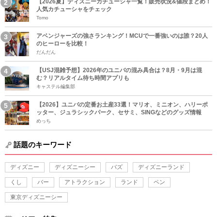
【2026夏】ディズニーカチューシャ一覧！販売状況&値段まとめ！
人気カチューシャをチェック
Tomo
アベンジャーズの強さランキング！MCUで一番強いのは誰？20人
のヒーローを比較！
だんだん
【USJ混雑予想】2026年のユニバの混み具合は？8月・9月は混
む？リアルタイム待ち時間アプリも
キャステル編集部
【2026】ユニバの定番お土産33選！マリオ、ミニオン、ハリーポ
ッター、ジュラシックパーク、セサミ、SINGなどのグッズ情報
めっち
話題のキーワード
ディズニー
ディズニーシー
バズ
ディズニーランド
くし
バー
アトラクション
ランド
ペン
東京ディズニーシー