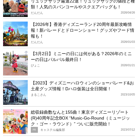
リュックサック厳選22選！リュックサックの値段と種
類！人気のスパンコールやスクエアバッグも！
だんだん
2026/04/26
【2026年】香港ディズニーランド20周年最新攻略情
報！新パレードとドローンショー！グッズやフード情
報も！
だんだん
2026/01/03
【3月2日】ミニーの日には何がある？2026年のミニ
ーの日はパルパル最終日！
ぴょこ
2026/01/21
【2023】ディズニーハロウィンのショーパレード&お
土産グッズ情報！Dハロ仮装は全日開催！
まるこさん
2023/10/05
総収録曲数なんと155曲！東京ディズニーリゾート
(R)40周年記念BOX “Music-Go-Round（ミュージッ
ク・ゴー・ラウンド）” ついに販売開始！
キャステル編集部
2023/07/12
PR