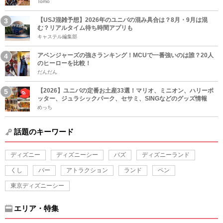
Tomo
【USJ混雑予想】2026年のユニバの混み具合は？8月・9月は混
む？リアルタイム待ち時間アプリも
キャステル編集部
アベンジャーズの強さランキング！MCUで一番強いのは誰？20人
のヒーローを比較！
だんだん
【2026】ユニバの定番お土産33選！マリオ、ミニオン、ハリーポ
ッター、ジュラシックパーク、セサミ、SINGなどのグッズ情報
めっち
話題のキーワード
ディズニー
ディズニーシー
バズ
ディズニーランド
くし
バー
アトラクション
ランド
ペン
東京ディズニーシー
エリア・特集