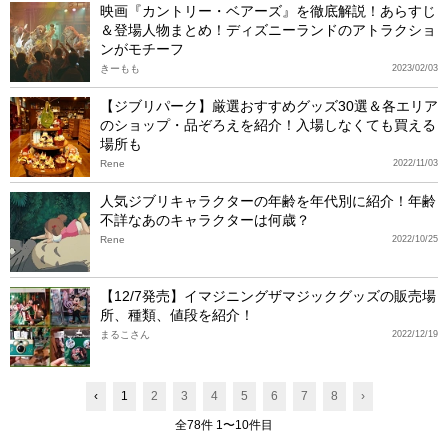
映画『カントリー・ベアーズ』を徹底解説！あらすじ
＆登場人物まとめ！ディズニーランドのアトラクショ
ンがモチーフ
きーもも
2023/02/03
【ジブリパーク】厳選おすすめグッズ30選＆各エリア
のショップ・品ぞろえを紹介！入場しなくても買える
場所も
Rene
2022/11/03
人気ジブリキャラクターの年齢を年代別に紹介！年齢
不詳なあのキャラクターは何歳？
Rene
2022/10/25
【12/7発売】イマジニングザマジックグッズの販売場
所、種類、値段を紹介！
まるこさん
2022/12/19
‹
1
2
3
4
5
6
7
8
›
全78件 1〜10件目