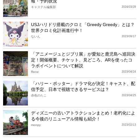
報・予約状況
キャステル編集部
2024/03/29
USJハリドリ搭載のクロミ「Greedy Greedy」とは？
世界クロミ化計画進行中！
ないん
2023/09/17
「アニメージュとジブリ展」が愛知と鹿児島へ巡回決
定！開催概要、チケット、見どころ、ARを使ったコ
ラボイベントについて解説
Rene
2023/04/24
「ハリー・ポッター」ドラマ化が決定！キャスト、配
信予定、日本で視聴できるサービスは？
赤色のたこ
2023/04/25
ディズニーの古いアトラクションまとめ！老朽化によ
る今後のリニューアル情報も紹介！
monpy
2023/02/13