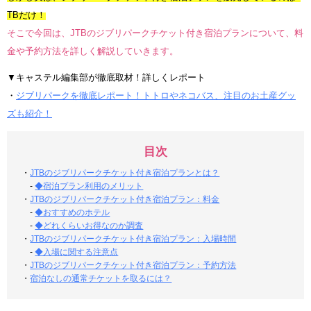
TBだけ！
そこで今回は、JTBのジブリパークチケット付き宿泊プランについて、料
金や予約方法を詳しく解説していきます。
▼キャステル編集部が徹底取材！詳しくレポート
・
ジブリパークを徹底レポート！トトロやネコバス、注目のお土産グッ
ズも紹介！
目次
・
JTBのジブリパークチケット付き宿泊プランとは？
-
◆宿泊プラン利用のメリット
・
JTBのジブリパークチケット付き宿泊プラン：料金
-
◆おすすめのホテル
-
◆どれくらいお得なのか調査
・
JTBのジブリパークチケット付き宿泊プラン：入場時間
-
◆入場に関する注意点
・
JTBのジブリパークチケット付き宿泊プラン：予約方法
・
宿泊なしの通常チケットを取るには？