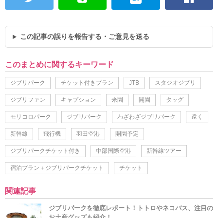
この記事の誤りを報告する・ご意見を送る
このまとめに関するキーワード
ジブリパーク
チケット付きプラン
JTB
スタジオジブリ
ジブリファン
キャプション
来園
開園
タッグ
モリコロパーク
ジブリパーク
わざわざジブリパーク
遠く
新幹線
飛行機
羽田空港
開園予定
ジブリパークチケット付き
中部国際空港
新幹線ツアー
宿泊プラン＋ジブリパークチケット
チケット
関連記事
ジブリパークを徹底レポート！トトロやネコバス、注目の
お土産グッズも紹介！