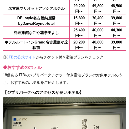
29,200
49,800
48,500
名古屋マリオットアソシアホテル
円〜
円〜
円〜
DELstyle名古屋納屋橋
15,800
36,400
39,800
byDaiwaRoynetHotel
円〜
円〜
円〜
25,400
46,000
44,300
料理旅館なごや花亭美よし
円〜
円〜
円〜
ホテルルートインGrand名古屋藤が丘
20,200
40,800
39,800
駅前
円〜
円〜
円〜
◎
JTBの公式サイト
からチケット付き宿泊プランをチェック
◆おすすめのホテル
18個あるJTBのジブリパークチケット付き宿泊プランの対象ホテルのう
ち、おすすめのホテルをご紹介します。
【ジブリパークへのアクセスが良いホテル】