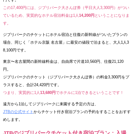
この17,400円には、ジブリパーク大さんぽ券（平日大人3,300円）がつい
ているため、実質的なホテル宿泊料金は1人
14,200円
ということになりま
す。
ジブリパークのチケットにホテル宿泊と往復の新幹線がついたプランの
場合、同じく「ホテル京阪 名古屋」に最安の値段で泊まると、大人1人3
8,100円です。
東京〜名古屋間の新幹線料金は、自由席で片道10,560円、往復21,120
円。
ジブリパークのチケット（ジブリパーク大さんぽ券）の料金3,300円をプ
ラスすると、合計24,420円です。
つまり、実質的に1人
13,680円
でホテルに1泊できるということです！
遠方から1泊してジブリパークに来園する予定の方は、
JTBの公式サイト
からチケット付き宿泊プランの予約をすることをおすす
めします。
JTBのジブリパークチケット付き宿泊プラン：入場