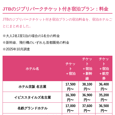
JTBのジブリパークチケット付き宿泊プラン：料金
JTBのジブリパークチケット付き宿泊プランの宿泊料金を、宿泊ホテルご
とにまとめました。
※大人2名1室1泊の場合の1名分の料金
※新幹線、飛行機のいずれも首都圏発の料金
※2025年10月調査
チケッ
チケッ
チケッ
ト
ト
ホテル名
ト
＋宿泊
＋宿泊
＋宿泊
＋新幹
＋航空
線
券
17,500
38,100
36,400
ホテル京阪 名古屋
円〜
円〜
円〜
16,300
36,900
35,200
イビススタイルズ名古屋
円〜
円〜
円〜
17,000
37,600
36,500
名鉄グランドホテル
円〜
円〜
円〜