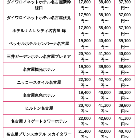
ダイワロイネットホテル名古屋新幹
17,800
38,400
37,300
線口
円〜
円〜
円〜
17,500
38,100
37,000
ダイワロイネットホテル名古屋伏見
円〜
円〜
円〜
17,800
38,400
37,100
ホテルＪＡＬシティ名古屋 錦
円〜
円〜
円〜
19,800
40,400
39,100
ベッセルホテルカンパーナ名古屋
円〜
円〜
円〜
20,700
41,300
40,000
三井ガーデンホテル名古屋プレミア
円〜
円〜
円〜
19,300
39,900
38,600
名古屋観光ホテル
円〜
円〜
円〜
22,100
42,700
41,400
ニッコースタイル名古屋
円〜
円〜
円〜
19,400
40,000
38,300
名古屋東急ホテル
円〜
円〜
円〜
20,700
41,300
39,600
ヒルトン名古屋
円〜
円〜
円〜
22,000
42,600
41,300
名古屋ＪＲゲートタワーホテル
円〜
円〜
円〜
21,400
42,000
40,700
名古屋プリンスホテル スカイタワー
円〜
円〜
円〜