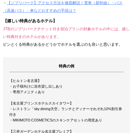
・
【ジブリパーク】アクセス方法を徹底解説！電車（新幹線）・バス
（高速バス）・車などおすすめの手段は？
【嬉しい特典があるホテル】
JTBのジブリパークチケット付き宿泊プランの対象ホテルの中には、嬉し
い特典付きのホテルがあります。
ピンとくる特典があるかどうかでホテルを選ぶのも良いと思います。
特典の例
【ヒルトン名古屋】
・お子様向けに浴衣貸し出しあり
・専用アメニティあり
【名古屋プリンスホテルスカイタワー】
・レストラン「sky dining天空」ランチとディナーそれぞれ10%割引券
付き
・MIKIMOTO COSMETICSのスキンケアセットの用意あり
【三井ガーデンホテル名古屋プレミア】