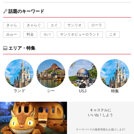
話題のキーワード
きゃら
きゃらぐ
エイ
サンリオ
ローラ
みゅー
料金
カバ
サンリオピューロランド
ニオ
エリア・特集
ランド
シー
USJ
特集
キャステルに
いいね！しよう
テーマパークの最新情報をお届けします!