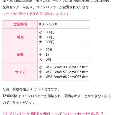
愛・地球博記念公園（モリコロパーク）の北案内所の真横には地球市民
交流センターがあり、コインロッカーが設置されています。
マップ赤丸部分で北案内書の真横にあります。
営業時間
9:00〜18:00
小：300円
料金
中：500円
大：600円
小：20個
個数
中：17
大：8個
小：W35.2cm/H33.5cm/D67.8cm
サイズ
中：W35.2cm/H57.6cm/D67.8cm
大：W35.2cm/H86.2cm/D67.8cm
なお、荷物の預かりは16:00までです。
18:00以降はコインロッカーが施錠され、荷物を出すことができなくなる
のでご注意ください。
ジブリパーク周辺の駅にコインロッカーはある？