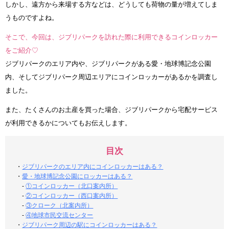
しかし、遠方から来場する方などは、どうしても荷物の量が増えてしま
うものですよね。
そこで、今回は、ジブリパークを訪れた際に利用できるコインロッカー
をご紹介♡
ジブリパークのエリア内や、ジブリパークがある愛・地球博記念公園
内、そしてジブリパーク周辺エリアにコインロッカーがあるかを調査し
ました。
また、たくさんのお土産を買った場合、ジブリパークから宅配サービス
が利用できるかについてもお伝えします。
目次
・
ジブリパークのエリア内にコインロッカーはある？
・
愛・地球博記念公園にロッカーはある？
-
①コインロッカー（北口案内所）
-
②コインロッカー（西口案内所）
-
③クローク（北案内所）
-
④地球市民交流センター
・
ジブリパーク周辺の駅にコインロッカーはある？