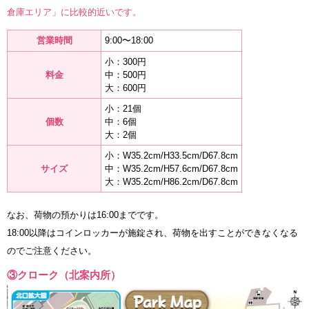
倉庫エリア」に比較的近いです。
営業時間
9:00〜18:00
小：300円
料金
中：500円
大：600円
小：21個
個数
中：6個
大：2個
小：W35.2cm/H33.5cm/D67.8cm
サイズ
中：W35.2cm/H57.6cm/D67.8cm
大：W35.2cm/H86.2cm/D67.8cm
なお、荷物の預かりは16:00までです。
18:00以降はコインロッカーが施錠され、荷物を出すことができなくなる
のでご注意ください。
③クローク（北案内所）