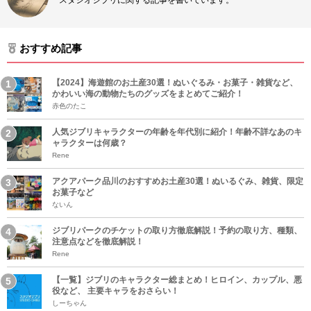
スタジオジブリに関する記事を書いています。
おすすめ記事
【2024】海遊館のお土産30選！ぬいぐるみ・お菓子・雑貨など、
かわいい海の動物たちのグッズをまとめてご紹介！
赤色のたこ
人気ジブリキャラクターの年齢を年代別に紹介！年齢不詳なあのキ
ャラクターは何歳？
Rene
アクアパーク品川のおすすめお土産30選！ぬいるぐみ、雑貨、限定
お菓子など
ないん
ジブリパークのチケットの取り方徹底解説！予約の取り方、種類、
注意点などを徹底解説！
Rene
【一覧】ジブリのキャラクター総まとめ！ヒロイン、カップル、悪
役など、 主要キャラをおさらい！
しーちゃん