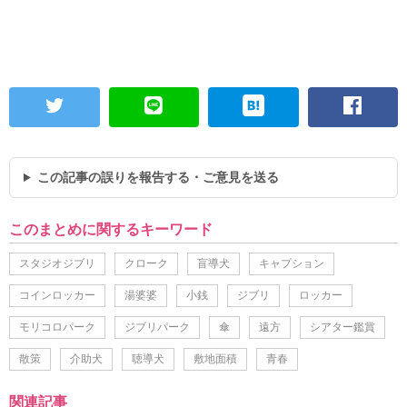
この記事の誤りを報告する・ご意見を送る
このまとめに関するキーワード
スタジオジブリ
クローク
盲導犬
キャプション
コインロッカー
湯婆婆
小銭
ジブリ
ロッカー
モリコロパーク
ジブリパーク
傘
遠方
シアター鑑賞
散策
介助犬
聴導犬
敷地面積
青春
関連記事