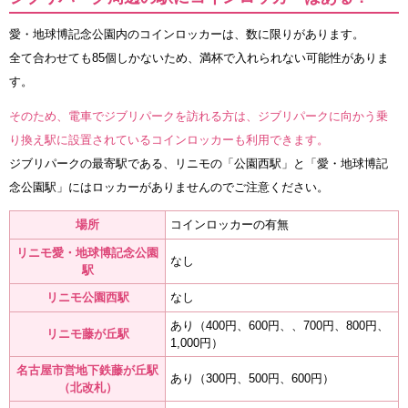
愛・地球博記念公園内のコインロッカーは、数に限りがあります。
全て合わせても85個しかないため、満杯で入れられない可能性がありま
す。
そのため、電車でジブリパークを訪れる方は、ジブリパークに向かう乗
り換え駅に設置されているコインロッカーも利用できます。
ジブリパークの最寄駅である、リニモの「公園西駅」と「愛・地球博記
念公園駅」にはロッカーがありませんのでご注意ください。
場所
コインロッカーの有無
リニモ愛・地球博記念公園
なし
駅
リニモ公園西駅
なし
あり（400円、600円、、700円、800円、
リニモ藤が丘駅
1,000円）
名古屋市営地下鉄藤が丘駅
あり（300円、500円、600円）
（北改札）