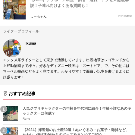
説！子連れ向けよくある質問も！
しーちゃん
2026/04/08
ライタープロフィール
Ikuma
エンタメ系ライターとして東京で活動しています。出没地帯はレゴランドから
上野動物園まで様々。好きなディズニー映画は「ズートピア」で、その他には
マーベル映画などもよく見てます。わかりやすくて面白い記事を書けるように
頑張ります！
おすすめ記事
人気ジブリキャラクターの年齢を年代別に紹介！年齢不詳なあのキ
ャラクターは何歳？
Rene
【2024】海遊館のお土産30選！ぬいぐるみ・お菓子・雑貨など、
かわいい海の動物たちのグッズをまとめてご紹介！