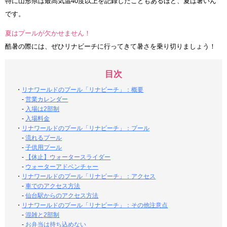
特に山形県は最高気温40度以上を記録したこともあるほど、夏は暑いん
です。
夏はプールが欠かせません！
酷暑の際には、ぜひリナビーチに行ってきて暑さを乗り切りましょう！
目次
・
リナワールドのプール「リナビーチ」：概要
-
営業カレンダー
-
入場は2部制
-
入場料金
・
リナワールドのプール「リナビーチ」：プール
-
流れるプール
-
子供用プール
-
【休止】ウォータースライダー
-
ウォーターアドベンチャー
・
リナワールドのプール「リナビーチ」：アクセス
-
車でのアクセス方法
-
仙台駅からのアクセス方法
・
リナワールドのプール「リナビーチ」：その他注意点
-
混雑と2部制
-
お弁当は持ち込めない