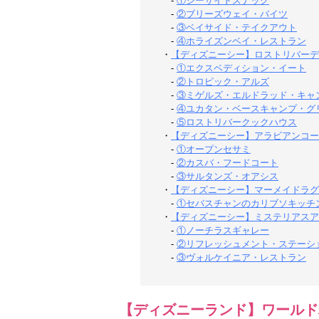
-
①シーサイドスナック
-
②ブリーズウェイ・バイツ
-
③ベイサイド・テイクアウト
-
④ホライズンベイ・レストラン
・
【ディズニーシー】ロストリバーデ
-
①エクスベディション・イート
-
②トロピック・アルズ
-
③ミゲルズ・エルドラッド・キャ
-
④ユカタン・ベースキャンプ・グ
-
⑤ロストリバークックハウス
・
【ディズニーシー】アラビアンコー
-
①オープンセサミ
-
②カスバ・フードコート
-
③サルタンズ・オアシス
・
【ディズニーシー】マーメイドラグ
-
①セバスチャンのカリブソキッチ
・
【ディズニーシー】ミステリアスア
-
①ノーチラスギャレー
-
②リフレッシュメント・ステーシ
-
③ヴォルケイニア・レストラン
【ディズニーランド】ワールド