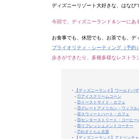
ディズニーリゾート大好きな、はなび
今回で、ディズニーランド＆シーにある
お食事でも、休憩でも、お茶でも、デ
プライオリティ・シーティング（予約
歩きができたり、多種多様なレストラ
・
【ディズニーランド】ワールドバザ
-
①アイスクリームコーン
-
②イーストサイド・カフェ
-
③グレートアメリカン・ワッフル
-
④スウィートハート・カフェ
-
⑤センターストリート・コーヒー
-
⑥リフレッシュメントコーナー
-
⑦れすとらん北斎
・
【ディズニーランド】アドベンチャ