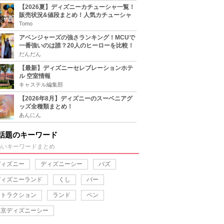
【2026夏】ディズニーカチューシャ一覧！
販売状況&値段まとめ！人気カチューシャ
をチェック
Tomo
アベンジャーズの強さランキング！MCUで
一番強いのは誰？20人のヒーローを比較！
だんだん
【最新】ディズニーセレブレーションホテ
ル 空室情報
キャステル編集部
【2026年8月】ディズニーのスーベニアグ
ッズ全種類まとめ！
あんにん
話題のキーワード
熱いキーワードまとめ
ディズニー
ディズニーシー
バズ
ディズニーランド
くし
バー
アトラクション
ランド
ペン
東京ディズニーシー