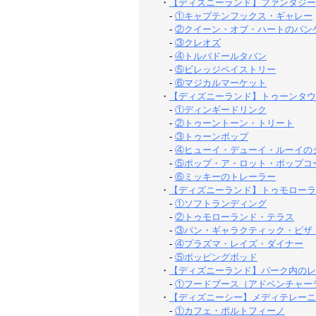
・
【ディズニーランド】ファンタジー
-
①キャプテンフックス・ギャレー
-
②クイーン・オブ・ハートのパン
-
③クレオズ
-
④トルバドールタバン
-
⑤ビレッジペイストリー
-
⑥マジカルマーケット
・
【ディズニーランド】トゥーンタウ
-
①ディンギードリンク
-
②トゥーントーン・トリート
-
③トゥーンポップ
-
④ヒューイ・デューイ・ルーイの
-
⑤ポップ・ア・ロット・ポップコ
-
⑥ミッキーのトレーラー
・
【ディズニーランド】トゥモローラ
-
①ソフトランディング
-
②トゥモローランド・テラス
-
③パン・ギャラクティック・ピザ
-
④プラズマ・レイズ・ダイナー
-
⑤ポッピングボッド
・
【ディズニーランド】パーク内のレ
-
①フードブース（アドベンチャー
・
【ディズニーシー】メディテレーニ
-
①カフェ・ポルトフィーノ