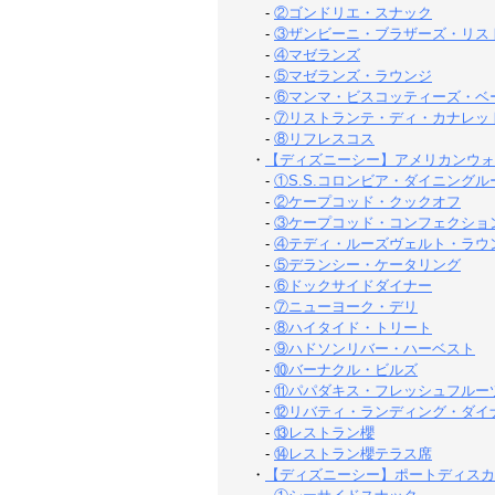
-
②ゴンドリエ・スナック
-
③ザンビーニ・ブラザーズ・リス
-
④マゼランズ
-
⑤マゼランズ・ラウンジ
-
⑥マンマ・ビスコッティーズ・ベ
-
⑦リストランテ・ディ・カナレッ
-
⑧リフレスコス
・
【ディズニーシー】アメリカンウォ
-
①S.S.コロンビア・ダイニングル
-
②ケープコッド・クックオフ
-
③ケープコッド・コンフェクショ
-
④テディ・ルーズヴェルト・ラウ
-
⑤デランシー・ケータリング
-
⑥ドックサイドダイナー
-
⑦ニューヨーク・デリ
-
⑧ハイタイド・トリート
-
⑨ハドソンリバー・ハーベスト
-
⑩バーナクル・ビルズ
-
⑪パパダキス・フレッシュフルー
-
⑫リバティ・ランディング・ダイ
-
⑬レストラン櫻
-
⑭レストラン櫻テラス席
・
【ディズニーシー】ポートディスカ