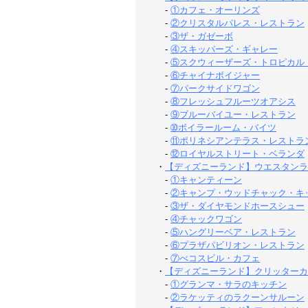
-
①カフェ・オーリンズ
-
②クリスタルパレス・レストラン
-
③ザ・ガゼーボ
-
④スキッパーズ・ギャレー
-
⑤スクウィーザーズ・トロピカル
-
⑥チャイナボイジャー
-
⑦パークサイドワゴン
-
⑧フレッシュフルーツオアシス
-
⑨ブルーバイユー・レストラン
-
➉ボイラールーム・バイツ
-
⑪ポリネシアンテラス・レストラ
-
⑫ロイヤルストリート・ベランダ
・
【ディズニーランド】ウエスタンラ
-
①キャンティーン
-
②キャンプ・ウッドチャック・キ
-
③ザ・ダイヤモンドホースシュー
-
④チャックワゴン
-
⑤ハングリーベア・レストラン
-
⑥プラザパビリオン・レストラン
-
⑦べコスビル・カフェ
・
【ディズニーランド】クリッターカ
-
①グランマ・サラのキッチン
-
②ラケッティのラクーンサルーン