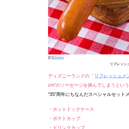
(C)
Disney
リフレッシ
ディズニーランドの「
リフレッシュメ
cm”のソーセージを挟んでしまうとい
“35”周年にちなんだスペシャルセッ
・ホットドックケース
・ポテトカップ
・ドリンクカップ