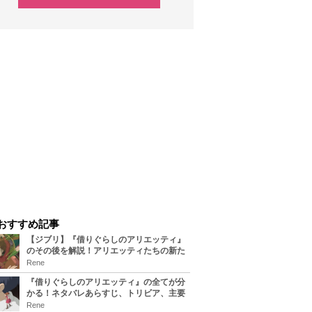
おすすめ記事
【ジブリ】『借りぐらしのアリエッティ』
のその後を解説！アリエッティたちの新た
な住処は？翔の病気は治る？
Rene
『借りぐらしのアリエッティ』の全てが分
かる！ネタバレあらすじ、トリビア、主要
キャラまとめ！
Rene