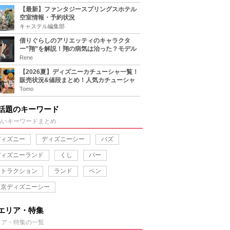
【最新】ファンタジースプリングスホテル
空室情報・予約状況
キャステル編集部
借りぐらしのアリエッティのキャラクタ
ー”翔”を解説！翔の病気は治った？モデル
は誰？
Rene
【2026夏】ディズニーカチューシャ一覧！
販売状況&値段まとめ！人気カチューシャ
をチェック
Tomo
話題のキーワード
熱いキーワードまとめ
ディズニー
ディズニーシー
バズ
ディズニーランド
くし
バー
アトラクション
ランド
ペン
東京ディズニーシー
エリア・特集
リア・特集の一覧