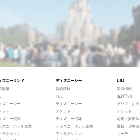
ィズニーランド
ディズニーシー
USJ
着情報
新着情報
新着情報
L
TDL
混雑予想
ィズニーシー
ディズニーシー
グッズ・お土
ケット
チケット
チケット
ィズニー混雑
ディズニー混雑
写真・撮影法
ィズニーホテル空室
ディズニーホテル空室
裏技・攻略法
トラクション
アトラクション
コーデ