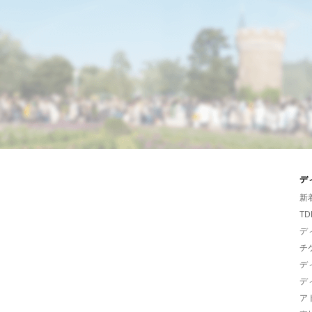
デ
新
TD
デ
チ
デ
デ
ア