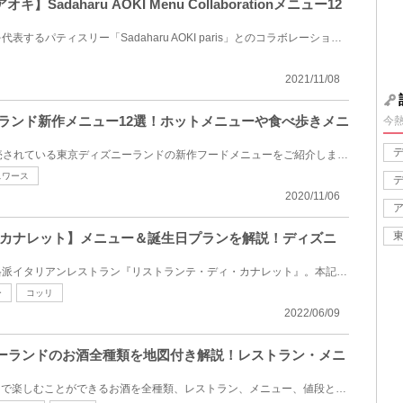
adaharu AOKI Menu Collaborationメニュー12
ディズニーランドとフランスを代表するパティスリー「Sadaharu AOKI paris」とのコラボレーションメニュ...
2021/11/08
ニーランド新作メニュー12選！ホットメニューや食べ歩きメニ
今
2020年11月2日（月）より販売されている東京ディズニーランドの新作フードメニューをご紹介します。これ...
スワース
2020/11/06
カナレット】メニュー＆誕生日プランを解説！ディズニ
東京ディズニーシーにある本格派イタリアンレストラン『リストランテ・ディ・カナレット』。本記事では...
ー
コッリ
2022/06/09
ズニーランドのお酒全種類を地図付き解説！レストラン・メニ
2026年8月にディズニーランドで楽しむことができるお酒を全種類、レストラン、メニュー、値段とともに地...