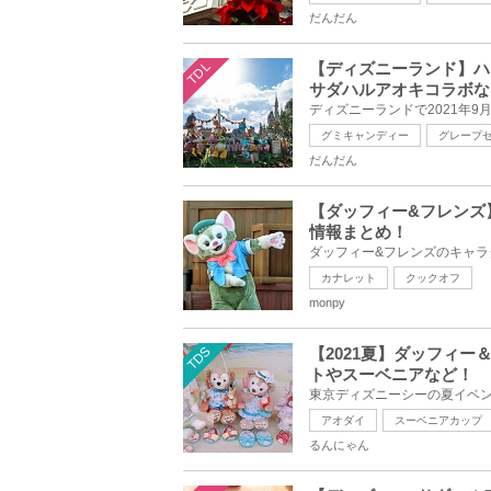
だんだん
TDL
【ディズニーランド】ハ
サダハルアオキコラボな
グミキャンディー
グレープ
だんだん
【ダッフィー&フレンズ
情報まとめ！
カナレット
クックオフ
monpy
TDS
【2021夏】ダッフィ
トやスーベニアなど！
アオダイ
スーベニアカップ
るんにゃん