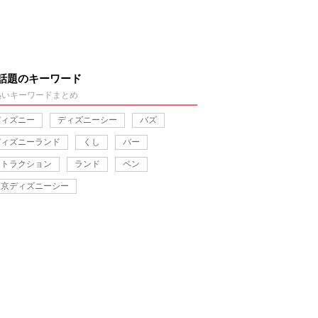
話題のキーワード
熱いキーワードまとめ
ディズニー
ディズニーシー
バズ
ディズニーランド
くし
バー
アトラクション
ランド
ペン
東京ディズニーシー