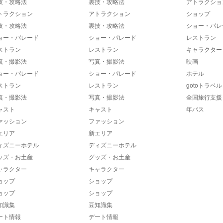
技・攻略法
裏技・攻略法
アトラクショ
トラクション
アトラクション
ショップ
技・攻略法
裏技・攻略法
ショー・パレ
ョー・パレード
ショー・パレード
レストラン
ストラン
レストラン
キャラクター
真・撮影法
写真・撮影法
映画
ョー・パレード
ショー・パレード
ホテル
ストラン
レストラン
gotoトラベル
真・撮影法
写真・撮影法
全国旅行支援
ャスト
キャスト
年パス
ァッション
ファッション
エリア
新エリア
ィズニーホテル
ディズニーホテル
ッズ・お土産
グッズ・お土産
ャラクター
キャラクター
ョップ
ショップ
ョップ
ショップ
知識集
豆知識集
ート情報
デート情報