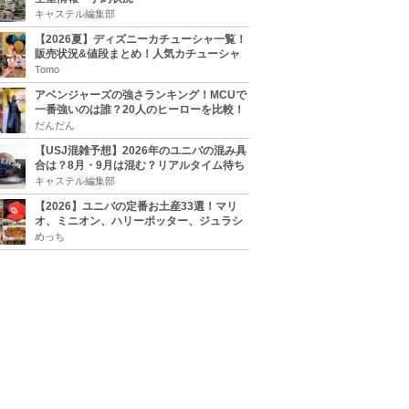
キャステル編集部
【2026夏】ディズニーカチューシャ一覧！
販売状況&値段まとめ！人気カチューシャ
をチェック
Tomo
アベンジャーズの強さランキング！MCUで
一番強いのは誰？20人のヒーローを比較！
だんだん
【USJ混雑予想】2026年のユニバの混み具
合は？8月・9月は混む？リアルタイム待ち
時間アプリも
キャステル編集部
【2026】ユニバの定番お土産33選！マリ
オ、ミニオン、ハリーポッター、ジュラシ
ックパーク、セサミ、SINGなどのグッズ情
めっち
報