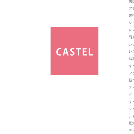
裏
ア
裏
シ
レ
写
シ
レ
写
キ
フ
新
デ
グ
キ
シ
シ
豆
デ