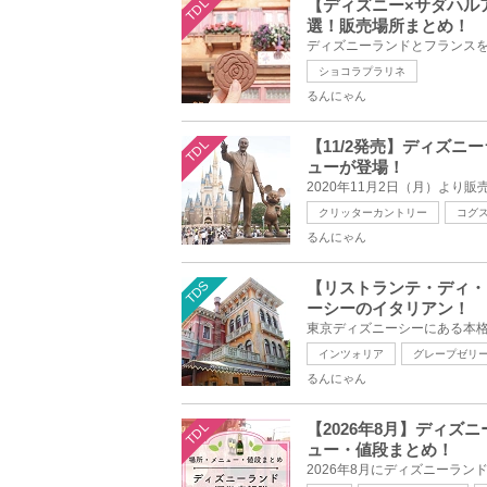
TDL
【ディズニー×サダハルアオキ】S
選！販売場所まとめ！
ショコラプラリネ
るんにゃん
TDL
【11/2発売】ディズ
ューが登場！
クリッターカントリー
コグ
るんにゃん
TDS
【リストランテ・ディ・
ーシーのイタリアン！
インツォリア
グレープゼリ
るんにゃん
TDL
【2026年8月】ディ
ュー・値段まとめ！