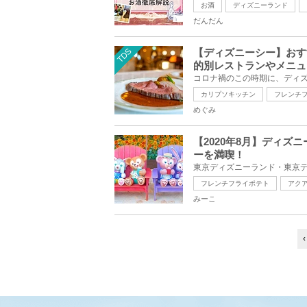
お酒
ディズニーランド
だんだん
TDS
【ディズニーシー】おす
的別レストランやメニュ
カリプソキッチン
フレンチ
めぐみ
【2020年8月】ディ
ーを満喫！
フレンチフライポテト
アク
みーこ
‹