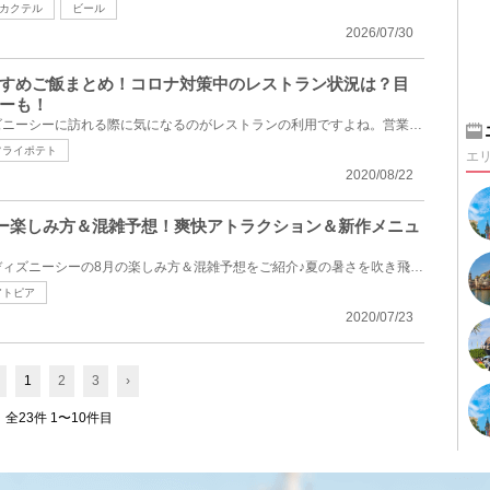
カクテル
ビール
2026/07/30
すめご飯まとめ！コロナ対策中のレストラン状況は？目
ーも！
コロナ禍のこの時期に、ディズニーシーに訪れる際に気になるのがレストランの利用ですよね。営業中のレ...
フライポテト
エ
2020/08/22
ズニー楽しみ方＆混雑予想！爽快アトラクション＆新作メニュ
東京ディズニーランド・東京ディズニーシーの8月の楽しみ方＆混雑予想をご紹介♪夏の暑さを吹き飛ばす爽...
アトピア
2020/07/23
1
2
3
›
全23件 1〜10件目