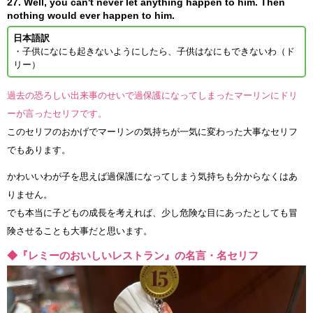
27. Well, you can't never let anything happen to him. Then
nothing would ever happen to him.
日本語訳
・子供になにも起きないようにしたら、子供はなにもできないわ（ド
リー）
過去の恐ろしい出来事のせいで過保護になってしまったマーリンにドリ
ーが言ったセリフです。
このセリフのおかげでマーリンの気持ちが一気に変わった大事なセリフ
でもあります。
かわいいわが子を思えば過保護になってしまう気持ちも分からなくはあ
りません。
でも本当に子どもの成長を考えれば、少し危険な目にあったとしても冒
険させることも大事だと思います。
◆『レミーのおいしいレストラン』の名言・名セリフ