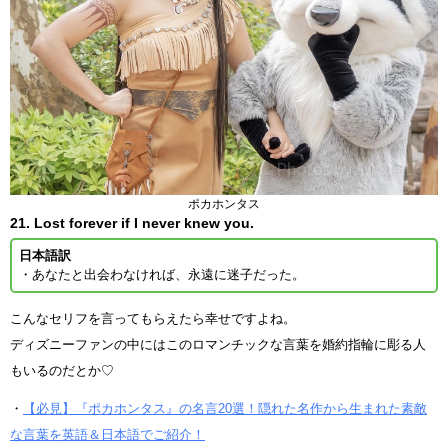
ポカホンタス
21. Lost forever if I never knew you.
日本語訳
・あなたと出会わなければ、永遠に迷子だった。
こんなセリフを言ってもらえたら幸せですよね。
ディズニーファンの中にはこのロマンチックな言葉を婚約指輪に彫る人
もいるのだとか♡
・
【必見】『ポカホンタス』の名言20選！隠れた名作から生まれた素敵
な言葉を英語＆日本語でご紹介！