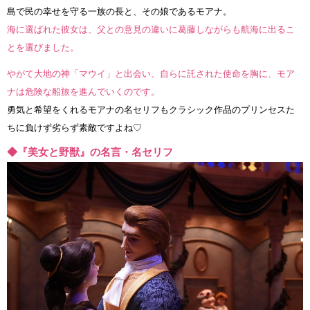
島で民の幸せを守る一族の長と、その娘であるモアナ。
海に選ばれた彼女は、父との意見の違いに葛藤しながらも航海に出るこ
とを選びました。
やがて大地の神「マウイ」と出会い、自らに託された使命を胸に、モア
ナは危険な船旅を進んでいくのです。
勇気と希望をくれるモアナの名セリフもクラシック作品のプリンセスた
ちに負けず劣らず素敵ですよね♡
◆『美女と野獣』の名言・名セリフ