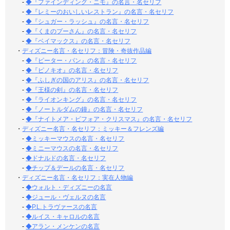
-
◆『ファインディング・ニモ』の名言・名セリフ
-
◆『レミーのおいしいレストラン』の名言・名セリフ
-
◆『シュガー・ラッシュ』の名言・名セリフ
-
◆『くまのプーさん』の名言・名セリフ
-
◆『ベイマックス』の名言・名セリフ
・
ディズニー名言・名セリフ：冒険・奇抜作品編
-
◆『ピーター・パン』の名言・名セリフ
-
◆『ピノキオ』の名言・名セリフ
-
◆『ふしぎの国のアリス』の名言・名セリフ
-
◆『王様の剣』の名言・名セリフ
-
◆『ライオンキング』の名言・名セリフ
-
◆『ノートルダムの鐘』の名言・名セリフ
-
◆『ナイトメア・ビフォア・クリスマス』の名言・名セリフ
・
ディズニー名言・名セリフ：ミッキー＆フレンズ編
-
◆ミッキーマウスの名言・名セリフ
-
◆ミニーマウスの名言・名セリフ
-
◆ドナルドの名言・名セリフ
-
◆チップ＆デールの名言・名セリフ
・
ディズニー名言・名セリフ：実在人物編
-
◆ウォルト・ディズニーの名言
-
◆ジュール・ヴェルヌの名言
-
◆P.L.トラヴァースの名言
-
◆ルイス・キャロルの名言
-
◆アラン・メンケンの名言