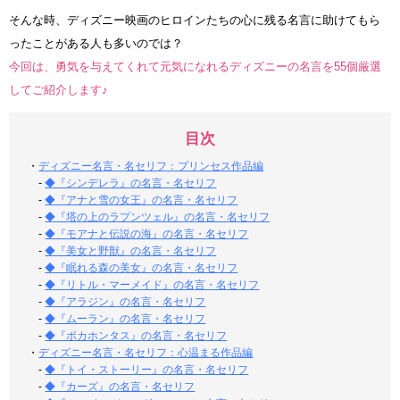
そんな時、ディズニー映画のヒロインたちの心に残る名言に助けてもら
ったことがある人も多いのでは？
今回は、勇気を与えてくれて元気になれるディズニーの名言を55個厳選
してご紹介します♪
目次
・
ディズニー名言・名セリフ：プリンセス作品編
-
◆『シンデレラ』の名言・名セリフ
-
◆『アナと雪の女王』の名言・名セリフ
-
◆『塔の上のラプンツェル』の名言・名セリフ
-
◆『モアナと伝説の海』の名言・名セリフ
-
◆『美女と野獣』の名言・名セリフ
-
◆『眠れる森の美女』の名言・名セリフ
-
◆『リトル・マーメイド』の名言・名セリフ
-
◆『アラジン』の名言・名セリフ
-
◆『ムーラン』の名言・名セリフ
-
◆『ポカホンタス』の名言・名セリフ
・
ディズニー名言・名セリフ：心温まる作品編
-
◆『トイ・ストーリー』の名言・名セリフ
-
◆『カーズ』の名言・名セリフ