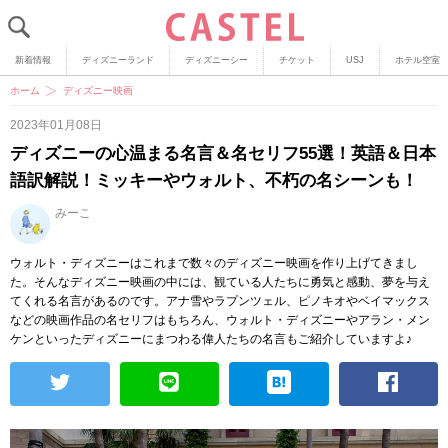
新着情報
ディズニーランド
ディズニーシー
チケット
USJ
ホテル空室
ホーム
ディズニー映画
2023年01月08日
ディズニーの心温まる名言＆名セリフ55選！英語＆日本
語訳解説！ミッキーやウォルト、不朽の名シーンも！
みーこ
ウォルト・ディズニーはこれまで数々のディズニー映画を作り上げてきまし
た。そんなディズニー映画の中には、観ている人たちに勇気と感動、夢を与え
てくれる名言があるのです。アナ雪やラプンツェル、ピノキオやベイマックス
などの映画作品の名セリフはもちろん、ウォルト・ディズニーやアラン・メン
ケンといったディズニーにまつわる偉人たちの名言もご紹介していますよ♪