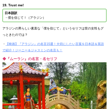
19. Trust me!
日本語訳
・僕を信じて！（アラジン）
アラジンの男らしい素直な「僕を信じて」というセリフは世の女性もグ
っときたのでは？
・
【映画】『アラジン』の名言15選！大切にしたい言葉を日本語＆英語
で紹介！ジーニー＆ジャスミンの名言も！
◆『ムーラン』の名言・名セリフ