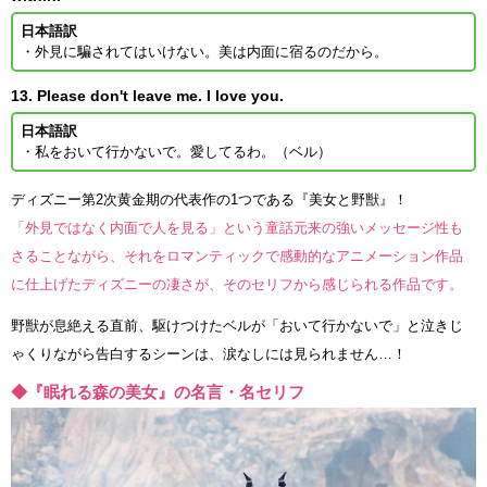
日本語訳
・外見に騙されてはいけない。美は内面に宿るのだから。
13. Please don't leave me. I love you.
日本語訳
・私をおいて行かないで。愛してるわ。（ベル）
ディズニー第2次黄金期の代表作の1つである『美女と野獣』！
「外見ではなく内面で人を見る」という童話元来の強いメッセージ性も
さることながら、それをロマンティックで感動的なアニメーション作品
に仕上げたディズニーの凄さが、そのセリフから感じられる作品です。
野獣が息絶える直前、駆けつけたベルが「おいて行かないで」と泣きじ
ゃくりながら告白するシーンは、涙なしには見られません…！
◆『眠れる森の美女』の名言・名セリフ