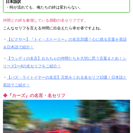
日本語訳
・時が流れても、俺たちの絆は変わらない。
仲間との絆を象徴している感動の名セリフです。
こんなセリフを言える仲間に出会えたら幸せ者ですよね。
・
【ピクサー】『トイ・ストーリー』の名言20選！心に残る言葉を英語
＆日本語で紹介！
・
【ウッディの名言】おもちゃの仲間たちを大切に思う言葉まとめ！シ
リーズ1〜4の名セリフをご紹介！
・
【バズ・ライトイヤーの名言】元気をくれる名セリフ10選！日本語と
英語でご紹介！
◆『カーズ』の名言・名セリフ