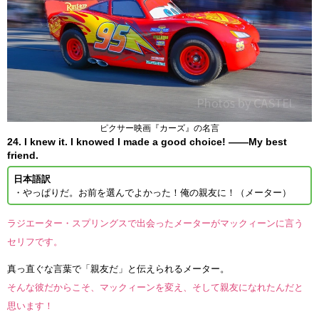
ピクサー映画『カーズ』の名言
24. I knew it. I knowed I made a good choice! ——My best
friend.
日本語訳
・やっぱりだ。お前を選んでよかった！俺の親友に！（メーター）
ラジエーター・スプリングスで出会ったメーターがマックィーンに言う
セリフです。
真っ直ぐな言葉で「親友だ」と伝えられるメーター。
そんな彼だからこそ、マックィーンを変え、そして親友になれたんだと
思います！