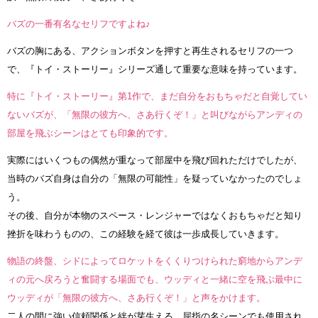
バズの一番有名なセリフですよね♪
バズの胸にある、アクションボタンを押すと再生されるセリフの一つ
で、『トイ・ストーリー』シリーズ通して重要な意味を持っています。
特に『トイ・ストーリー』第1作で、まだ自分をおもちゃだと自覚してい
ないバズが、「無限の彼方へ、さあ行くぞ！」と叫びながらアンディの
部屋を飛ぶシーンはとても印象的です。
実際にはいくつもの偶然が重なって部屋中を飛び回れただけでしたが、
当時のバズ自身は自分の「無限の可能性」を疑っていなかったのでしょ
う。
その後、自分が本物のスペース・レンジャーではなくおもちゃだと知り
挫折を味わうものの、この経験を経て彼は一歩成長していきます。
物語の終盤、シドによってロケットをくくりつけられた窮地からアンデ
ィの元へ戻ろうと奮闘する場面でも、ウッディと一緒に空を飛ぶ最中に
ウッディが「無限の彼方へ、さあ行くぞ！」と声をかけます。
二人の間に強い信頼関係と絆が芽生える、屈指の名シーンでも使用され