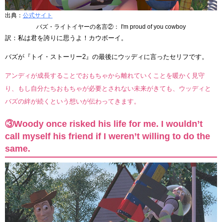
出典：
公式サイト
バズ・ライトイヤーの名言②： I'm proud of you cowboy
訳：私は君を誇りに思うよ！カウボーイ。
バズが『トイ・ストーリー2』の最後にウッディに言ったセリフです。
アンディが成長することでおもちゃから離れていくことを暖かく見守
り、もし自分たちおもちゃが必要とされない未来がきても、ウッディと
バズの絆が続くという想いが伝わってきます。
③Woody once risked his life for me. I wouldn’t
call myself his friend if I weren’t willing to do the
same.