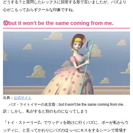
どうする？と質問したレックスに回答する形で言いましたが、バズより
心がこもっておらずクールな印象ですね。
⑩but it won't be the same coming from me.
出典：
公式サイト
バズ・ライトイヤーの名言⑩：but it won't be the same coming from me.
訳：しかし、私がすると別のものになってしまう
『トイ・ストーリー2』でウッディを助けに行くバズに、ボーが私からウ
ッディに、と言ってかわりにバズのほっぺにキスをするシーンで登場す