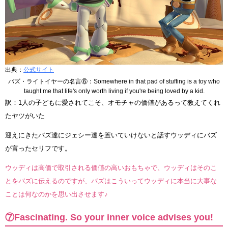
出典：
公式サイト
バズ・ライトイヤーの名言⑥：Somewhere in that pad of stuffing is a toy who
taught me that life's only worth living if you're being loved by a kid.
訳：1人の子どもに愛されてこそ、オモチャの価値があるって教えてくれ
たヤツがいた
迎えにきたバズ達にジェシー達を置いていけないと話すウッディにバズ
が言ったセリフです。
ウッディは高価で取引される価値の高いおもちゃで、ウッディはそのこ
とをバズに伝えるのですが、バズはこういってウッディに本当に大事な
ことは何なのかを思い出させます♪
⑦Fascinating. So your inner voice advises you!