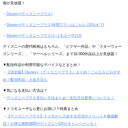
画が見放題！
・
Disney+(ディズニープラス)
・
Disney+(ディズニープラス)年間プランはこちら (15%オフ)
・
Disney+(ディズニープラス)ドコモユーザの方
ディズニーの歴代映画はもちろん、「ピクサー作品」や「スターウォー
ズシリーズ」、「マーベルシリーズ」まで16,000作品以上が見放題！
▼配信作品や利用可能なデバイスなどまとめ！
・
【決定版】Disney+（ディズニープラス）まとめ！こんな人におすす
め！配信作品・入会方法も
▼気になる支払い方法は？
・
ディズニープラス支払い方法まとめ！支払方法変更についても！
▼ドコモユーザなら更にお得に!？特典まとめ
・
【ディズニープラス】ドコモから入会する方法やメリットを徹底解
説！お得な無料期間やディズニーDXのキャンペーンも！