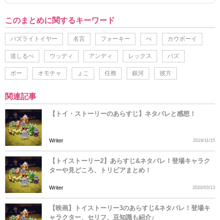
このまとめに関するキーワード
バズライトイヤー
名言
フォーキー
ぺ
カウボーイ
道しるべ
ウッディ
アンディ
レックス
バズ
ボー
オモチャ
ょこ
任務
銀河
彼方
関連記事
【トイ・ストーリーのあらすじ】ネタバレと感想！
Writer
2019/11/15
【トイストーリー2】あらすじ&ネタバレ！登場キャラク
ターや見どころ、トリビアまとめ！
Writer
2020/03/13
【映画】トイストーリー3のあらすじ&ネタバレ！登場キ
ャラクター、セリフ、豆知識も紹介♪