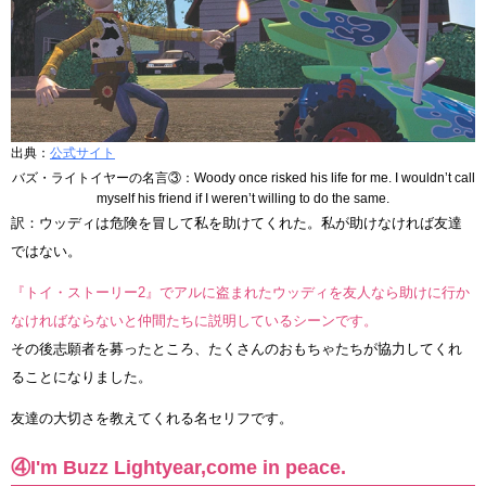
出典：
公式サイト
バズ・ライトイヤーの名言③：Woody once risked his life for me. I wouldn’t call
myself his friend if I weren’t willing to do the same.
訳：ウッディは危険を冒して私を助けてくれた。私が助けなければ友達
ではない。
『トイ・ストーリー2』でアルに盗まれたウッディを友人なら助けに行か
なければならないと仲間たちに説明しているシーンです。
その後志願者を募ったところ、たくさんのおもちゃたちが協力してくれ
ることになりました。
友達の大切さを教えてくれる名セリフです。
④I'm Buzz Lightyear,come in peace.