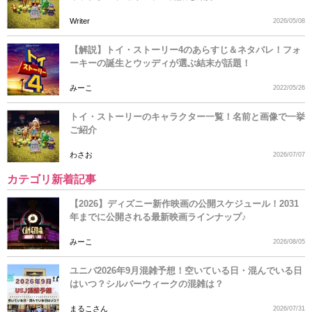
Writer
2026/05/08
【解説】トイ・ストーリー4のあらすじ＆ネタバレ！フォ
ーキーの誕生とウッディが選ぶ結末が話題！
みーこ
2022/05/26
トイ・ストーリーのキャラクター一覧！名前と画像で一挙
ご紹介
わさお
2026/07/07
カテゴリ新着記事
【2026】ディズニー新作映画の公開スケジュール！2031
年までに公開される最新映画ラインナップ♪
みーこ
2026/08/05
ユニバ2026年9月混雑予想！空いている日・混んでいる日
はいつ？シルバーウィークの混雑は？
まるこさん
2026/07/31