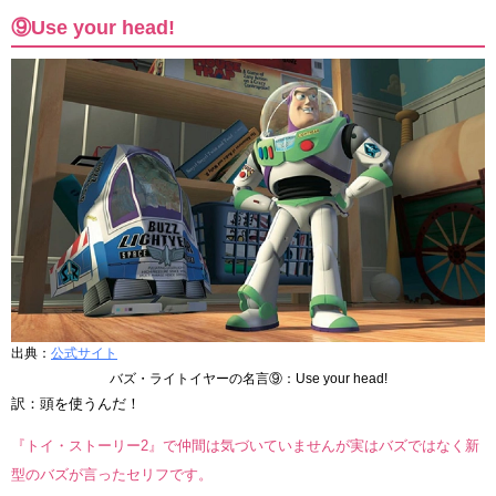
⑨Use your head!
出典：
公式サイト
バズ・ライトイヤーの名言⑨：Use your head!
訳：頭を使うんだ！
『トイ・ストーリー2』で仲間は気づいていませんが実はバズではなく新
型のバズが言ったセリフです。