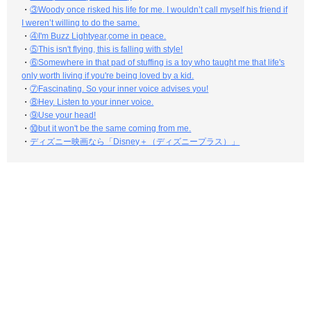
・
③Woody once risked his life for me. I wouldn’t call myself his friend if
I weren’t willing to do the same.
・
④I'm Buzz Lightyear,come in peace.
・
⑤This isn't flying, this is falling with style!
・
⑥Somewhere in that pad of stuffing is a toy who taught me that life's
only worth living if you're being loved by a kid.
・
⑦Fascinating. So your inner voice advises you!
・
⑧Hey. Listen to your inner voice.
・
⑨Use your head!
・
⑩but it won't be the same coming from me.
・
ディズニー映画なら「Disney＋（ディズニープラス）」