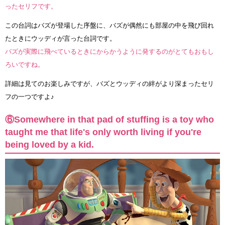
ったセリフです。
この台詞はバズが登場した序盤に、バズが偶然にも部屋の中を飛び回れ
たときにウッディが言った台詞です。
バズが実際に飛べているときにからかうように発するのがとてもおもし
ろいですね。
詳細は見てのお楽しみですが、バズとウッディの絆がより深まったセリ
フの一つですよ♪
⑥Somewhere in that pad of stuffing is a toy who
taught me that life's only worth living if you're
being loved by a kid.