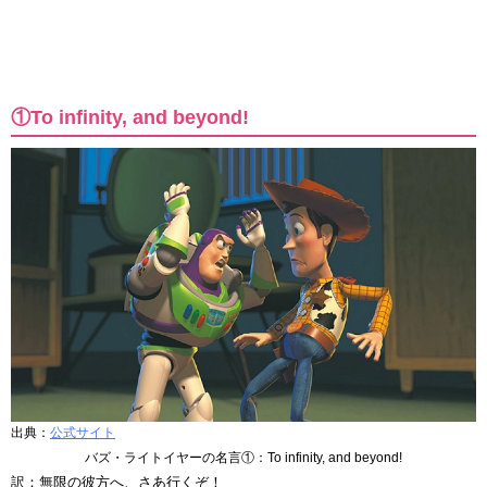
①To infinity, and beyond!
出典：
公式サイト
バズ・ライトイヤーの名言①：To infinity, and beyond!
訳：無限の彼方へ、さあ行くぞ！