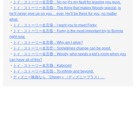
・
トイ・ストーリー名言⑫：No,no,it’s my fault for leaving you guys.
・
トイ・ストーリー名言⑬：The thing that makes Woody special, is
he’ll never give up on you… ever. He’ll be there for you, no matter
what.
・
トイ・ストーリー名言⑭：I want you to meet Forky.
・
トイ・ストーリー名言⑮：Forky is the most important toy to Bonnie
right now.
・
トイ・ストーリー名言⑯：Why am I alive?
・
トイ・ストーリー名言⑰：Sometimes change can be good.
・
トイ・ストーリー名言⑱：Woody, who needs a kid’s room when you
can have all of this?
・
トイ・ストーリー名言⑲：Kaboom!
・
トイ・ストーリー名言⑳：To infinity and beyond.
・
ディズニー映画なら「Disney＋（ディズニープラス）」