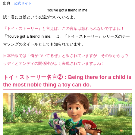
出典：
公式サイト
You’ve got a friend in me.
訳：君には僕という友達がついているよ。
『トイ・ストーリー』と言えば、この言葉は忘れられないですよね！
「You’ve got a friend in me.」は、『トイ・ストーリー』シリーズのテー
マソングのタイトルとしても知られています。
日本語版では「俺がついてるぜ」と訳されていますが、その訳からもウ
ッディとアンディの関係性がよく表現されていますよね！
トイ・ストーリー名言②：Being there for a child is
the most noble thing a toy can do.