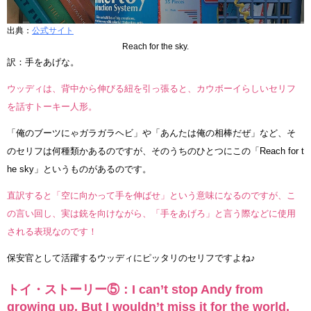
出典：
公式サイト
Reach for the sky.
訳：手をあげな。
ウッディは、背中から伸びる紐を引っ張ると、カウボーイらしいセリフ
を話すトーキー人形。
「俺のブーツにゃガラガラヘビ」や「あんたは俺の相棒だぜ」など、そ
のセリフは何種類かあるのですが、そのうちのひとつにこの「Reach for t
he sky」というものがあるのです。
直訳すると「空に向かって手を伸ばせ」という意味になるのですが、こ
の言い回し、実は銃を向けながら、「手をあげろ」と言う際などに使用
される表現なのです！
保安官として活躍するウッディにピッタリのセリフですよね♪
トイ・ストーリー⑤：I can’t stop Andy from
growing up. But I wouldn’t miss it for the world.