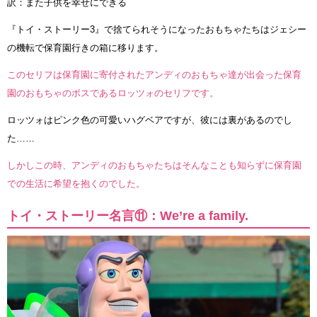
訳：また子供を幸せにできる
『トイ・ストーリー3』で捨てられそうになったおもちゃたちはジェシー
の機転で保育園行きの箱に移ります。
このセリフは保育園に寄付されたアンディのおもちゃ達が出会った保育
園のおもちゃのボスであるロッツォのセリフです。
ロッツォはピンク色の可愛いハグベアですが、彼には裏があるのでし
た……
しかしこの時、アンディのおもちゃたちはそんなことも知らずに保育園
での生活に希望を抱くのでした。
トイ・ストーリー名言⑪：We’re a family.