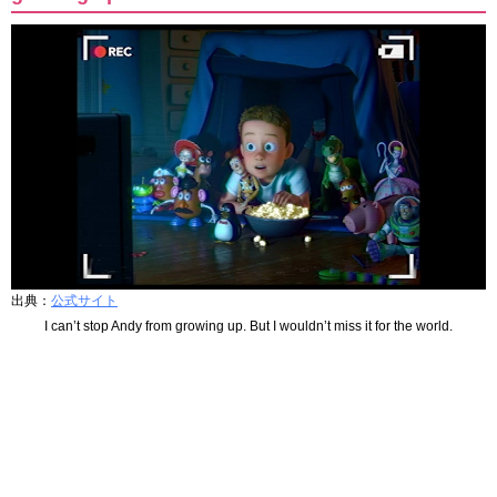
出典：
公式サイト
I can’t stop Andy from growing up. But I wouldn’t miss it for the world.