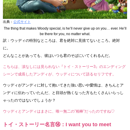
出典：
公式サイト
The thing that makes Woody special, is he’ll never give up on you… ever. He’ll
be there for you, no matter what.
訳：ウッディの特別なところは、君を絶対に見捨てないところ。絶対
に。
どんなことがあっても、彼はいつも君のそばにいてくれるんだ。
こちらは、涙なしには見られない『トイ・ストーリー3』のエンディング
シーンで成長したアンディが、ウッディについて語るセリフです。
ウッディがアンディに対して抱いてきた強い思いや愛情は、きちんとア
ンディに伝わっていたんだ、と目頭が熱くなった方もたくさんいらっし
ゃったのではないでしょうか？
ウッディとアンディはまさに、唯一無二の”相棒”だったのですね♡
トイ・ストーリー名言⑭：I want you to meet