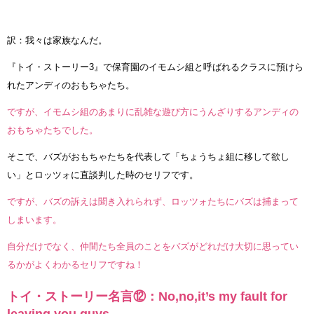
訳：我々は家族なんだ。
『トイ・ストーリー3』で保育園のイモムシ組と呼ばれるクラスに預けら
れたアンディのおもちゃたち。
ですが、イモムシ組のあまりに乱雑な遊び方にうんざりするアンディの
おもちゃたちでした。
そこで、バズがおもちゃたちを代表して「ちょうちょ組に移して欲し
い」とロッツォに直談判した時のセリフです。
ですが、バズの訴えは聞き入れられず、ロッツォたちにバズは捕まって
しまいます。
自分だけでなく、仲間たち全員のことをバズがどれだけ大切に思ってい
るかがよくわかるセリフですね！
トイ・ストーリー名言⑫：No,no,it’s my fault for
leaving you guys.