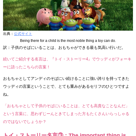
出典：
公式サイト
Being there for a child is the most noble thing a toy can do.
訳：子供のそばにいることは、おもちゃができる最も気高い行いだ。
続いてご紹介する名言は、『トイ・ストーリー4』でウッディがフォーキ
ーに語ったこちらの言葉！
おもちゃとしてアンディのそばにい続けることに強い誇りを持ってきた
ウッディの言葉ということで、とても重みがあるセリフのひとつですよ
ね。
「おもちゃとして子供のそばにいることは、とても高貴なことなんだ」
という言葉に、思わずじーんときてしまった方もたくさんいらっしゃる
のではないでしょうか？
トイ・ストーリー名言③：The important thing is