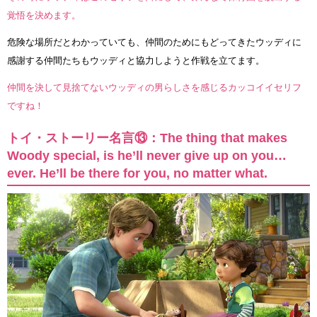
覚悟を決めます。
危険な場所だとわかっていても、仲間のためにもどってきたウッディに
感謝する仲間たちもウッディと協力しようと作戦を立てます。
仲間を決して見捨てないウッディの男らしさを感じるカッコイイセリフ
ですね！
トイ・ストーリー名言⑬：The thing that makes
Woody special, is he’ll never give up on you…
ever. He’ll be there for you, no matter what.