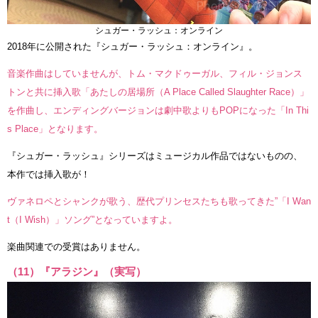
シュガー・ラッシュ：オンライン
2018年に公開された『シュガー・ラッシュ：オンライン』。
音楽作曲はしていませんが、トム・マクドゥーガル、フィル・ジョンス
トンと共に挿入歌「あたしの居場所（A Place Called Slaughter Race）」
を作曲し、エンディングバージョンは劇中歌よりもPOPになった「In Thi
s Place」となります。
『シュガー・ラッシュ』シリーズはミュージカル作品ではないものの、
本作では挿入歌が！
ヴァネロペとシャンクが歌う、歴代プリンセスたちも歌ってきた”「I Wan
t（I Wish）」ソング”となっていますよ。
楽曲関連での受賞はありません。
（11）『アラジン』（実写）