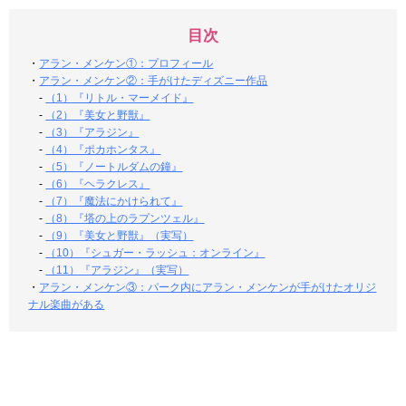
目次
・
アラン・メンケン①：プロフィール
・
アラン・メンケン②：手がけたディズニー作品
-
（1）『リトル・マーメイド』
-
（2）『美女と野獣』
-
（3）『アラジン』
-
（4）『ポカホンタス』
-
（5）『ノートルダムの鐘』
-
（6）『ヘラクレス』
-
（7）『魔法にかけられて』
-
（8）『塔の上のラプンツェル』
-
（9）『美女と野獣』（実写）
-
（10）『シュガー・ラッシュ：オンライン』
-
（11）『アラジン』（実写）
・
アラン・メンケン③：パーク内にアラン・メンケンが手がけたオリジ
ナル楽曲がある