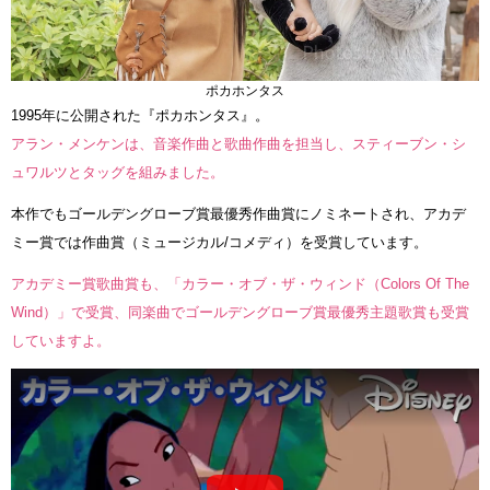
ポカホンタス
1995年に公開された『ポカホンタス』。
アラン・メンケンは、音楽作曲と歌曲作曲を担当し、スティーブン・シ
ュワルツとタッグを組みました。
本作でもゴールデングローブ賞最優秀作曲賞にノミネートされ、アカデ
ミー賞では作曲賞（ミュージカル/コメディ）を受賞しています。
アカデミー賞歌曲賞も、「カラー・オブ・ザ・ウィンド（Colors Of The
Wind）」で受賞、同楽曲でゴールデングローブ賞最優秀主題歌賞も受賞
していますよ。