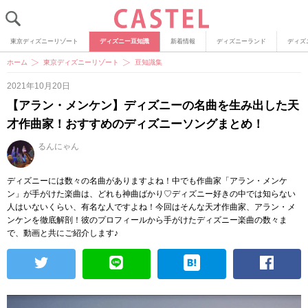
東京ディズニーリゾート
ディズニー豆知識
新着情報
ディズニーランド
ディズ
ホーム
東京ディズニーリゾート
豆知識集
2021年10月20日
【アラン・メンケン】ディズニーの名曲を生み出した天
才作曲家！おすすめのディズニーソングまとめ！
るんにゃん
ディズニーには数々の名曲がありますよね！中でも作曲家「アラン・メンケ
ン」が手がけた楽曲は、どれも神曲ばかり♡ディズニー好きの中では知らない
人はいないくらい、有名な人ですよね！今回はそんな天才作曲家、アラン・メ
ンケンを徹底解剖！彼のプロフィールから手がけたディズニー楽曲の数々ま
で、動画と共にご紹介します♪