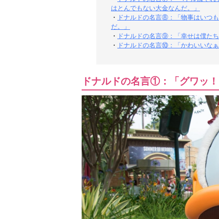
はとんでもない大金なんだ。」
・
ドナルドの名言⑧：「物事はいつも
だ。」
・
ドナルドの名言⑨：「幸せは僕たち
・
ドナルドの名言⑩：「かわいいなぁ
ドナルドの名言①：「グワッ！