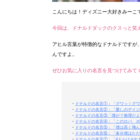
こんにちは！ディズニー大好きみーこ
今回は、ドナルドダックのクスっと笑
アヒル言葉が特徴的なドナルドですが
んですよ。
ぜひお気に入りの名言を見つけてみて
・
ドナルドの名言①：「グワッ！グワ
・
ドナルドの名言②：「愛しのデイジ
・
ドナルドの名言③「僕が？無理だよ
・
ドナルドの名言④：「このロバ、ボ
・
ドナルドの名言⑤：「僕は高く飛ん
・
ドナルドの名言⑥：「多分僕はただ
・
ドナルドの名言⑦：「4ドルはそれ