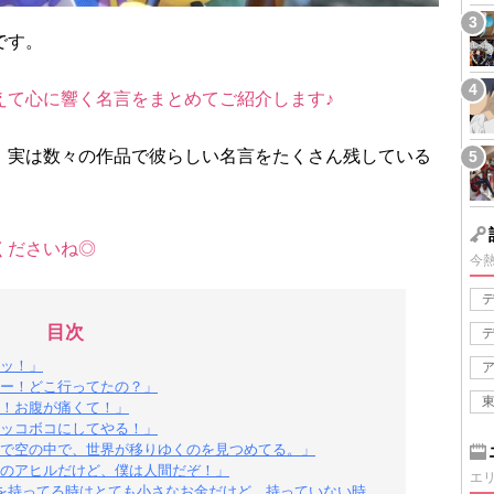
です。
えて心に響く名言をまとめてご紹介します♪
、実は数々の作品で彼らしい名言をたくさん残している
くださいね◎
今
目次
ッ！」
ー！どこ行ってたの？」
！お腹が痛くて！」
ッコボコにしてやる！」
で空の中で、世界が移りゆくのを見つめてる。」
のアヒルだけど、僕は人間だぞ！」
エ
を持ってる時はとても小さなお金だけど、持っていない時