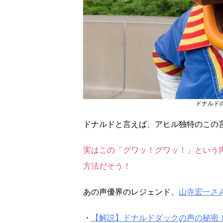
ドナルド
ドナルドと言えば、アヒル独特のこの
実はこの「グワッ！グワッ！」という
方法だそう！
あの声優界のレジェンド、
山寺宏一さ
・
【解説】ドナルドダックの声の秘密