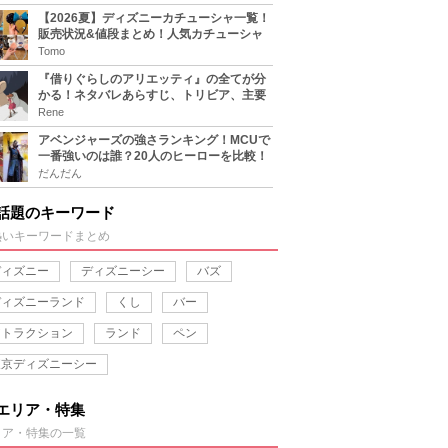
【2026夏】ディズニーカチューシャ一覧！
販売状況&値段まとめ！人気カチューシャ
をチェック
Tomo
『借りぐらしのアリエッティ』の全てが分
かる！ネタバレあらすじ、トリビア、主要
キャラまとめ！
Rene
アベンジャーズの強さランキング！MCUで
一番強いのは誰？20人のヒーローを比較！
だんだん
話題のキーワード
熱いキーワードまとめ
ディズニー
ディズニーシー
バズ
ディズニーランド
くし
バー
アトラクション
ランド
ペン
東京ディズニーシー
エリア・特集
リア・特集の一覧