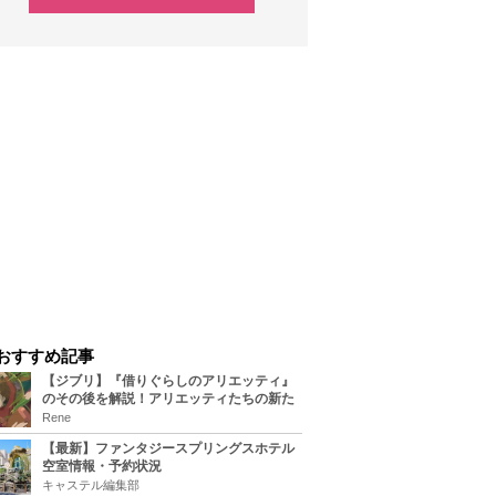
おすすめ記事
【ジブリ】『借りぐらしのアリエッティ』
のその後を解説！アリエッティたちの新た
な住処は？翔の病気は治る？
Rene
【最新】ファンタジースプリングスホテル
空室情報・予約状況
キャステル編集部