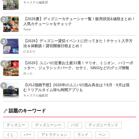
キャステル編集部
【2026夏】ディズニーカチューシャ一覧！販売状況&値段まとめ！
人気カチューシャをチェック
Tomo
【2026】ディズニー貸切イベントに行ってきた！チケット入手方
法＆体験談！貸切開催日程まとめ！
ひまわり
【2026】ユニバの定番お土産33選！マリオ、ミニオン、ハリーポ
ッター、ジュラシックパーク、セサミ、SINGなどのグッズ情報
めっち
【USJ混雑予想】2026年のユニバの混み具合は？8月・9月は混
む？リアルタイム待ち時間アプリも
キャステル編集部
話題のキーワード
ディズニー
ディズニーシー
バズ
ディズニーランド
くし
バー
アトラクション
ランド
ペン