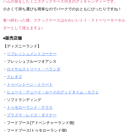
ハムの形をしたミニスナックケース付きのグミキャンディーです。
小さくて持ち運びも簡単なのでパークでのおともにぴったりですね！
食べ終わった後、スナックケースはかわいいトイ・ストーリーキーホル
ダーとして使えますよ♪
●販売店舗
【ディズニーランド】
・
リフレッシュメントコーナー
・フレッシュフルーツオアシス
・
ロイヤルストリート・ベランダ
・
クレオズ
・
トゥーントーン・トリート
・
ヒューイ・デューイ・ルーイのグッドタイム・カフェ
・ソフトランディング
・
トゥモローランド・テラス
・
プラズマ・レイズ・ダイナー
・フードブース(アドベンチャーランド側)
・フードブース(トゥモローランド側)