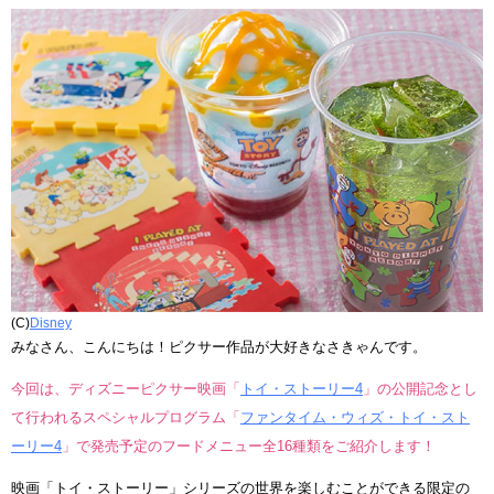
(C)
Disney
みなさん、こんにちは！ピクサー作品が大好きなさきゃんです。
今回は、ディズニーピクサー映画「
トイ・ストーリー4
」の公開記念とし
て行われるスペシャルプログラム「
ファンタイム・ウィズ・トイ・スト
ーリー4
」で発売予定のフードメニュー全16種類をご紹介します！
映画「トイ・ストーリー」シリーズの世界を楽しむことができる限定の