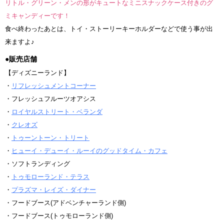
リトル・グリーン・メンの形がキュートなミニスナックケース付きのグ
ミキャンディーです！
食べ終わったあとは、トイ・ストーリーキーホルダーなどで使う事が出
来ますよ♪
●販売店舗
【ディズニーランド】
・
リフレッシュメントコーナー
・フレッシュフルーツオアシス
・
ロイヤルストリート・ベランダ
・
クレオズ
・
トゥーントーン・トリート
・
ヒューイ・デューイ・ルーイのグッドタイム・カフェ
・ソフトランディング
・
トゥモローランド・テラス
・
プラズマ・レイズ・ダイナー
・フードブース(アドベンチャーランド側)
・フードブース(トゥモローランド側)