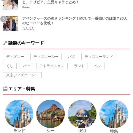
じ、トリビア、主要キャラまとめ！
Rene
アベンジャーズの強さランキング！MCUで一番強いのは誰？20人
のヒーローを比較！
だんだん
話題のキーワード
ディズニー
ディズニーシー
バズ
ディズニーランド
くし
バー
アトラクション
ランド
ペン
東京ディズニーシー
エリア・特集
ランド
シー
USJ
特集