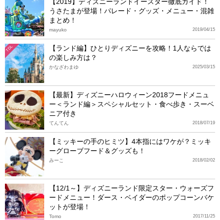
【2019】ディズニーランドイースター徹底ガイド！
うさたまが登場！パレード・グッズ・メニュー・混雑
まとめ！
mayuko
2019/04/15
【ランド編】ひとりディズニーを攻略！1人ならでは
TDL
の楽しみ方は？
かなざわまゆ
2025/03/15
【最新】ディズニーハロウィーン2018フードメニュ
ー＜ランド編＞スペシャルセット・食べ歩き・スーベ
ニア付き
てんてん
2018/07/19
【ミッキーの手のヒミツ】4本指にはワケが？ミッキ
ーグローブフード＆グッズも！
みーこ
2018/02/02
【12/1～】ディズニーランド限定スター・ウォーズフ
ードメニュー！ダース・ベイダーのポップコーンバケ
ットが登場！
Tomo
2017/11/25