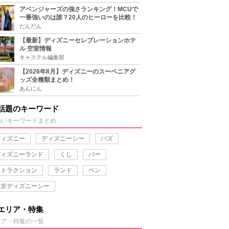
アベンジャーズの強さランキング！MCUで
一番強いのは誰？20人のヒーローを比較！
だんだん
【最新】ディズニーセレブレーションホテ
ル 空室情報
キャステル編集部
【2026年8月】ディズニーのスーベニアグ
ッズ全種類まとめ！
あんにん
話題のキーワード
熱いキーワードまとめ
ディズニー
ディズニーシー
バズ
ディズニーランド
くし
バー
アトラクション
ランド
ペン
東京ディズニーシー
エリア・特集
リア・特集の一覧