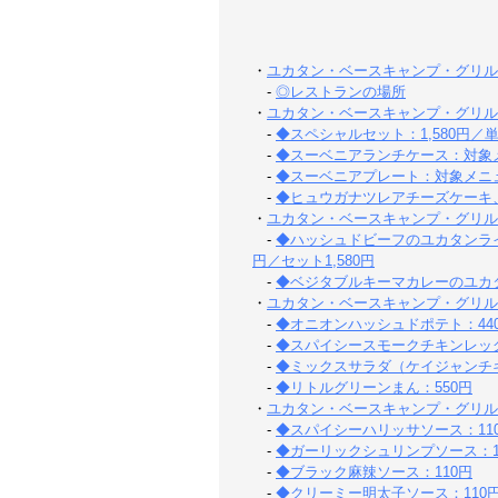
・
ユカタン・ベースキャンプ・グリル
-
◎レストランの場所
・
ユカタン・ベースキャンプ・グリル
-
◆スペシャルセット：1,580円／単品
-
◆スーベニアランチケース：対象メ
-
◆スーベニアプレート：対象メニュ
-
◆ヒュウガナツレアチーズケーキ、
・
ユカタン・ベースキャンプ・グリル
-
◆ハッシュドビーフのユカタンライ
円／セット1,580円
-
◆ベジタブルキーマカレーのユカタン
・
ユカタン・ベースキャンプ・グリル
-
◆オニオンハッシュドポテト：44
-
◆スパイシースモークチキンレッグ
-
◆ミックスサラダ（ケイジャンチキ
-
◆リトルグリーンまん：550円
・
ユカタン・ベースキャンプ・グリル
-
◆スパイシーハリッサソース：11
-
◆ガーリックシュリンプソース：1
-
◆ブラック麻辣ソース：110円
-
◆クリーミー明太子ソース：110