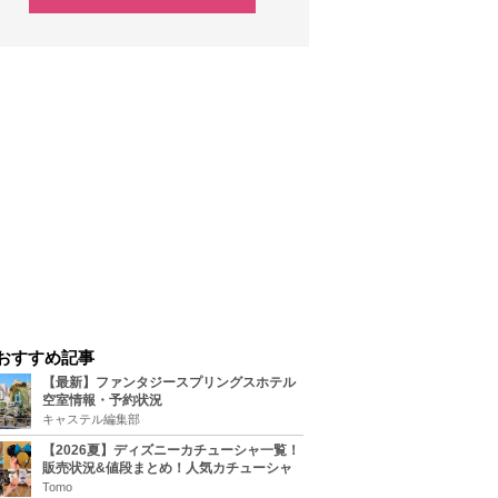
おすすめ記事
【最新】ファンタジースプリングスホテル
空室情報・予約状況
キャステル編集部
【2026夏】ディズニーカチューシャ一覧！
販売状況&値段まとめ！人気カチューシャ
をチェック
Tomo