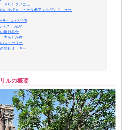
：ドリンクメニュー
のお子様メニュー＆低アレルゲンメニュー
ライス：820円
イス：820円
の混雑具合
：内装と座席
のストーリー
の隠れミッキー
リルの概要