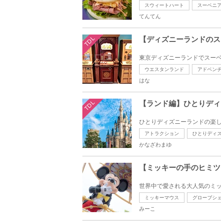
スウィートハート
スーベニ
てんてん
TDL
【ディズニーランドのス
東京ディズニーランドでスーベ
ウエスタンランド
アドベン
はな
TDL
【ランド編】ひとりディ
ひとりディズニーランドの楽し
アトラクション
ひとりディ
かなざわまゆ
【ミッキーの手のヒミツ
世界中で愛される大人気のミッ
ミッキーマウス
グローブシ
みーこ