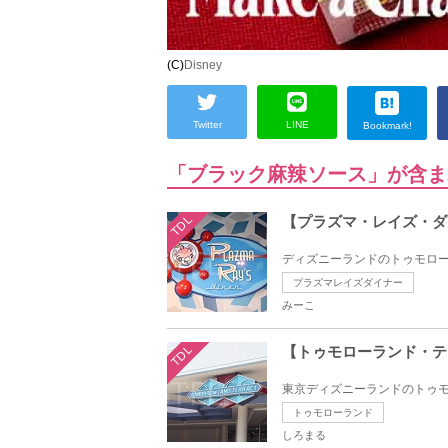
(C)
Disney
Twitter
LINE
Bookmark!
「ブラック麻辣ソース」が含ま
TDL
【プラズマ・レイズ・ダ
ディズニーランドのトゥモロー
プラズマレイズダイナー
みーこ
TDL
【トゥモローランド・テ
東京ディズニーランドのトゥモ
トゥモローランド
しろまる