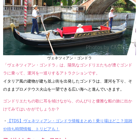
ヴェネツィアン・ゴンドラ
「ヴェネツィアン・ゴンドラ」は、陽気なゴンドリエたちが漕ぐゴンド
ラに乗って、運河を一巡りするアトラクションです。
イタリア風の建物が建ち並ぶ街を出発したゴンドラは、運河を下り、そ
のままプロメテウス火山を一望できる広い海へと進んでいきます。
ゴンドリエたちの歌に耳を傾けながら、のんびりと優雅な船の旅に出か
けてみてはいかがでしょうか？
・
【TDS】ヴェネツィアン・ゴンドラ情報まとめ！乗り場はどこ？混雑
や待ち時間情報、トリビアも！