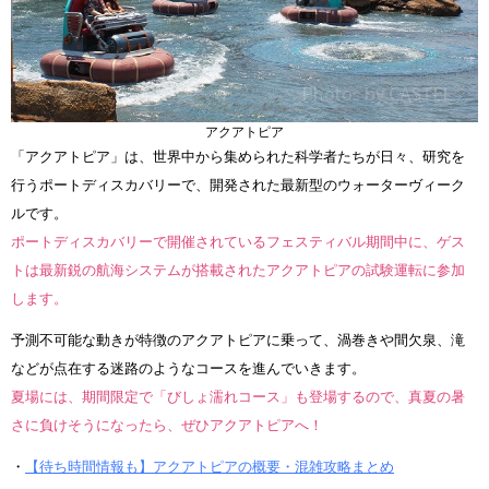
アクアトピア
「アクアトピア」は、世界中から集められた科学者たちが日々、研究を
行うポートディスカバリーで、開発された最新型のウォーターヴィーク
ルです。
ポートディスカバリーで開催されているフェスティバル期間中に、ゲス
トは最新鋭の航海システムが搭載されたアクアトピアの試験運転に参加
します。
予測不可能な動きが特徴のアクアトピアに乗って、渦巻きや間欠泉、滝
などが点在する迷路のようなコースを進んでいきます。
夏場には、期間限定で「びしょ濡れコース」も登場するので、真夏の暑
さに負けそうになったら、ぜひアクアトピアへ！
・
【待ち時間情報も】アクアトピアの概要・混雑攻略まとめ