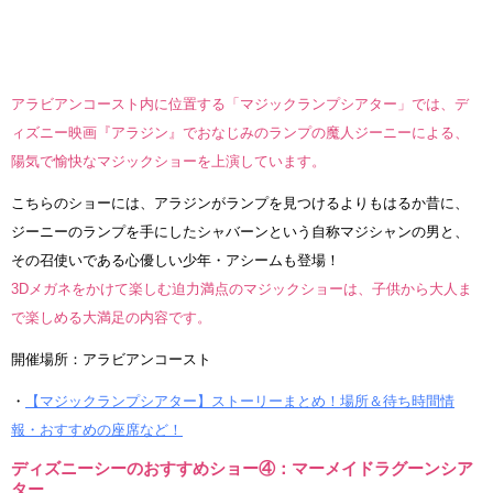
アラビアンコースト内に位置する「マジックランプシアター」では、デ
ィズニー映画『アラジン』でおなじみのランプの魔人ジーニーによる、
陽気で愉快なマジックショーを上演しています。
こちらのショーには、アラジンがランプを見つけるよりもはるか昔に、
ジーニーのランプを手にしたシャバーンという自称マジシャンの男と、
その召使いである心優しい少年・アシームも登場！
3Dメガネをかけて楽しむ迫力満点のマジックショーは、子供から大人ま
で楽しめる大満足の内容です。
開催場所：アラビアンコースト
・
【マジックランプシアター】ストーリーまとめ！場所＆待ち時間情
報・おすすめの座席など！
ディズニーシーのおすすめショー④：マーメイドラグーンシア
ター