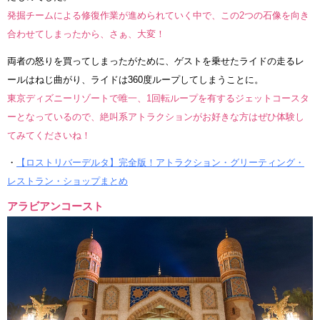
発掘チームによる修復作業が進められていく中で、この2つの石像を向き
合わせてしまったから、さぁ、大変！
両者の怒りを買ってしまったがために、ゲストを乗せたライドの走るレ
ールはねじ曲がり、ライドは360度ループしてしまうことに。
東京ディズニーリゾートで唯一、1回転ループを有するジェットコースタ
ーとなっているので、絶叫系アトラクションがお好きな方はぜひ体験し
てみてくださいね！
・
【ロストリバーデルタ】完全版！アトラクション・グリーティング・
レストラン・ショップまとめ
アラビアンコースト