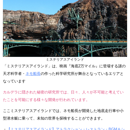
ミステリアスアイランド
「ミステリアスアイランド」は、映画『海底2万マイル』に登場する謎の
天才科学者・
ネモ船長
の作った科学研究所が舞台となっているエリアと
なっています
カルデラに隠された秘密の研究所では、日々、人々が不可能と考えてい
たことを可能にする様々な開発が行われています。
ここミステリアスアイランドでは、ネモ船長が開発した地底走行車や小
型潜水艇に乗って、未知の世界を探検することができます。
・
【ミステリアスアイランド】アトラクション・レストラン・BGM＆シ