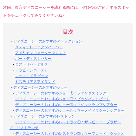
次回、東京ディズニーシーを訪れる際には、ぜひ今回ご紹介するスポッ
トをチェックしてみてくださいね♪
目次
・
ディズニーシーのおすすめアトラクション
-
メディテレーニアンハーバー
-
アメリカンウォーターフロント
-
ポートディスカバリー
-
ロストリバーデルタ
-
アラビアンコースト
-
マーメイドラグーン
-
ミステリアスアイランド
・
ディズニーシーのおすすめショー
-
ディズニーシーのおすすめショー①：ファンタズミック！
-
ディズニーシーのおすすめショー②：ビッグバンドビート
-
ディズニーシーのおすすめショー③：マジックランプシアター
-
ディズニーシーのおすすめショー④：マーメイドラグーンシアター
・
ディズニーシーのおすすめレストラン
-
ディズニーシーのおすすめレストラン①：ザンビーニ・ブラザー
ズ・リストランテ
-
ディズニーシーのおすすめレストラン②：ケープコッド・クックオ