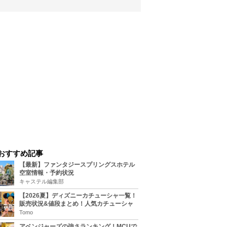
おすすめ記事
【最新】ファンタジースプリングスホテル
空室情報・予約状況
キャステル編集部
【2026夏】ディズニーカチューシャ一覧！
販売状況&値段まとめ！人気カチューシャ
をチェック
Tomo
アベンジャーズの強さランキング！MCUで