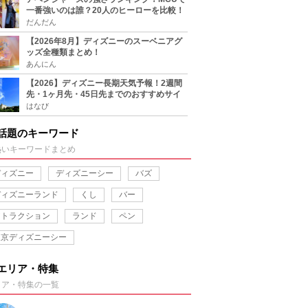
一番強いのは誰？20人のヒーローを比較！
だんだん
【2026年8月】ディズニーのスーベニアグ
ッズ全種類まとめ！
あんにん
【2026】ディズニー長期天気予報！2週間
先・1ヶ月先・45日先までのおすすめサイ
ト＆アプリまとめ！
はなび
話題のキーワード
熱いキーワードまとめ
ディズニー
ディズニーシー
バズ
ディズニーランド
くし
バー
アトラクション
ランド
ペン
東京ディズニーシー
エリア・特集
リア・特集の一覧