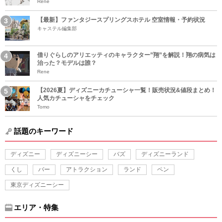
Rene
【最新】ファンタジースプリングスホテル 空室情報・予約状況
キャステル編集部
借りぐらしのアリエッティのキャラクター”翔”を解説！翔の病気は
治った？モデルは誰？
Rene
【2026夏】ディズニーカチューシャ一覧！販売状況&値段まとめ！
人気カチューシャをチェック
Tomo
話題のキーワード
ディズニー
ディズニーシー
バズ
ディズニーランド
くし
バー
アトラクション
ランド
ペン
東京ディズニーシー
エリア・特集