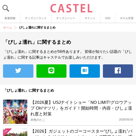
新着情報
ディズニーランド
ディズニーシー
チケット
USJ
ホテル空室
ホーム
びしょ濡れに関するまとめ
「びしょ濡れ」に関するまとめ
「びしょ濡れ」に関するまとめが58件あります。
皆様が知りたい話題の「びし
ょ濡れ」に関する記事はキャステルでお楽しみいただけます。
「びしょ濡れ」に関するまとめ
【2026夏】USJナイトショー「NO LIMIT!グロウアッ
プ Oh!マツリ」をガイド！開始時間・内容・びしょ濡
れ度と対策
赤色のたこ
2026/05/16
【2026】ガジェットのゴーコースター“びしょ濡れ”バ
TDL