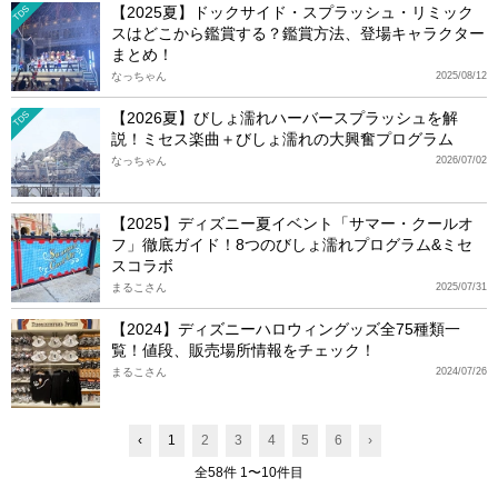
【2025夏】ドックサイド・スプラッシュ・リミック
TDS
スはどこから鑑賞する？鑑賞方法、登場キャラクター
まとめ！
なっちゃん
2025/08/12
【2026夏】びしょ濡れハーバースプラッシュを解
TDS
説！ミセス楽曲＋びしょ濡れの大興奮プログラム
なっちゃん
2026/07/02
【2025】ディズニー夏イベント「サマー・クールオ
フ」徹底ガイド！8つのびしょ濡れプログラム&ミセ
スコラボ
まるこさん
2025/07/31
【2024】ディズニーハロウィングッズ全75種類一
覧！値段、販売場所情報をチェック！
まるこさん
2024/07/26
‹
1
2
3
4
5
6
›
全58件 1〜10件目