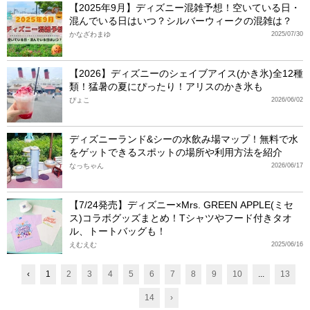
【2025年9月】ディズニー混雑予想！空いている日・
混んでいる日はいつ？シルバーウィークの混雑は？
かなざわまゆ
2025/07/30
【2026】ディズニーのシェイブアイス(かき氷)全12種
類！猛暑の夏にぴったり！アリスのかき氷も
ぴょこ
2026/06/02
ディズニーランド&シーの水飲み場マップ！無料で水
をゲットできるスポットの場所や利用方法を紹介
なっちゃん
2026/06/17
【7/24発売】ディズニー×Mrs. GREEN APPLE(ミセ
ス)コラボグッズまとめ！Tシャツやフード付きタオ
ル、トートバッグも！
えむえむ
2025/06/16
‹
1
2
3
4
5
6
7
8
9
10
...
13
14
›