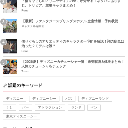
『借りぐらしのアリエッティ』の全てが分かる！ネタバレあらす
じ、トリビア、主要キャラまとめ！
Rene
【最新】ファンタジースプリングスホテル 空室情報・予約状況
キャステル編集部
借りぐらしのアリエッティのキャラクター”翔”を解説！翔の病気は
治った？モデルは誰？
Rene
【2026夏】ディズニーカチューシャ一覧！販売状況&値段まとめ！
人気カチューシャをチェック
Tomo
話題のキーワード
ディズニー
ディズニーシー
バズ
ディズニーランド
くし
バー
アトラクション
ランド
ペン
東京ディズニーシー