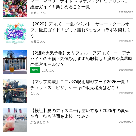
マー・マツリ・ナイト ～ネオン・グロウアップ～」
総合ガイド！楽しめること一覧
まるこさん
2026/07/02
【2026】ディズニー夏イベント「サマー・クールオ
フ」徹底ガイド！びしょ濡れ&ミセスコラボを楽しも
う
まるこさん
2026/05/27
【2週間天気予報】カリフォルニアディズニー！アナ
ハイムの天候・気候やおすすめ服装も！強風や高温時
の運営ルールは？
だんだん
2026/08/08
NEW
【マップ掲載】ユニバの呪術廻戦フード2026一覧！
チュリトス、ピザ、ケーキの販売場所はどこ？
ないん
2026/03/10
【検証】夏のディズニーは空いてる？2025年の夏vs
冬春！待ち時間を比較してみた
かなざわまゆ
2026/05/22