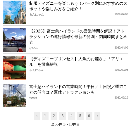
制服ディズニーを楽しもう！パーク別におすすめのス
ポットや楽しみ方をご紹介！
るんにゃん
2022/02/03
【2025】富士急ハイランドの営業時間を解説！アト
ラクションの運行情報や最新の開園・閉園時間まとめ
☆
ないん
2025/04/05
【ディズニープリンセス】人魚のお姫さま「アリエ
ル」を徹底解説！
るんにゃん
2021/09/05
富士急ハイランドの営業時間！平日／土日祝／季節ご
との傾向は？運休アトラクションも
Writer
2022/02/25
‹
1
2
3
4
5
6
›
全55件 1〜10件目