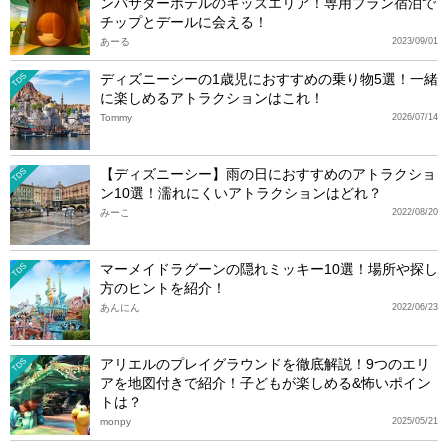
ンバサダーホテルのキッズエリア！専用プラン宿泊で
チップとデールに会える！
あーる
2023/09/01
ディズニーシーの1歳児におすすめの乗り物5選！一緒
TDS
に楽しめるアトラクションはこれ！
Tommy
2026/07/14
【ディズニーシー】雨の日におすすめのアトラクショ
TDS
ン10選！濡れにくいアトラクションはどれ？
みーこ
2022/08/20
マーメイドラグーンの隠れミッキー10選！場所や探し
TDS
方のヒントを紹介！
あんにん
2022/06/23
アリエルのプレイグラウンドを徹底解説！9つのエリ
TDS
アを地図付きで紹介！子どもが楽しめる&怖いポイン
トは？
monpy
2025/05/21