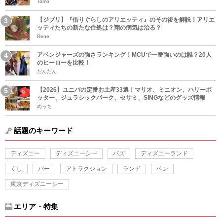
Tomo
【ジブリ】『借りぐらしのアリエッティ』のその後を解説！アリエ
ッティたちの新たな住処は？翔の病気は治る？
Rene
アベンジャーズの強さランキング！MCUで一番強いのは誰？20人
のヒーローを比較！
だんだん
【2026】ユニバの定番お土産33選！マリオ、ミニオン、ハリーポ
ッター、ジュラシックパーク、セサミ、SINGなどのグッズ情報
めっち
話題のキーワード
ディズニー
ディズニーシー
バズ
ディズニーランド
くし
バー
アトラクション
ランド
ペン
東京ディズニーシー
エリア・特集