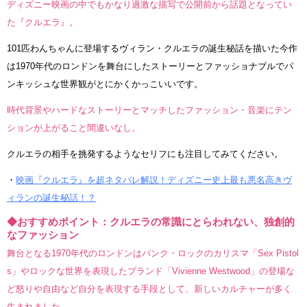
ディズニー映画の中でもかなり過激な描写で公開前から話題となってい
た『クルエラ』。
101匹わんちゃんに登場するヴィラン・クルエラの誕生秘話を描いた今作
は1970年代のロンドンを舞台にしたストーリーとファッショナブルでパ
ンキッシュな世界観がとにかくかっこいいです。
時代背景やハードなストーリーとマッチしたファッション・音楽にテン
ションが上がること間違いなし。
クルエラの相手を挑発するようなセリフにも注目してみてください。
・
映画『クルエラ』を超ネタバレ解説！ディズニー史上最も悪名高きヴ
ィランの誕生秘話！？
◆おすすめポイント：クルエラの常識にとらわれない、独創的
なファッション
舞台となる1970年代のロンドンはパンク・ロックのカリスマ「Sex Pistol
s」やロックな世界を表現したブランド「Vivienne Westwood」の登場な
ど怒りや自由など自分を表現する手段として、新しいカルチャーが多く
生まれました。