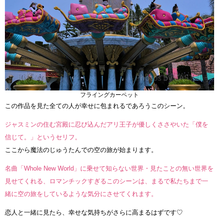
フライングカーペット
この作品を見た全ての人が幸せに包まれるであろうこのシーン。
ジャスミンの住む宮殿に忍び込んだアリ王子が優しくささやいた「僕を
信じて。」というセリフ。
ここから魔法のじゅうたんでの空の旅が始まります。
名曲「Whole New World」に乗せて知らない世界・見たことの無い世界を
見せてくれる、ロマンチックすぎるこのシーンは、まるで私たちまで一
緒に空の旅をしているような気分にさせてくれます。
恋人と一緒に見たら、幸せな気持ちがさらに高まるはずです♡