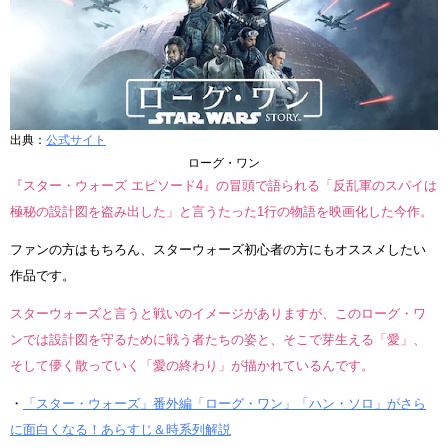
出典：
公式サイト
ローグ・ワン
『スター・ウォーズ エピソード4』の冒頭で語られる「反乱軍のスパイは
極秘の設計図を盗み出した」と言うたった1行の物語を映画化した今作。
ファンの方はもちろん、スターウォーズ初心者の方にもオススメしたい
作品です。
スターウォーズと言うと戦いのイメージがありますが、このローグ・ワ
ンでは設計図を守るために戦う者たちの姿と、そこで芽生える「愛」、
そして儚く散っていく「愛の終わり」が描かれているんです。
・
「スター・ウォーズ」番外編「ローグ・ワン」「ハン・ソロ」がさら
に面白くなる！あらすじ＆時系列解説