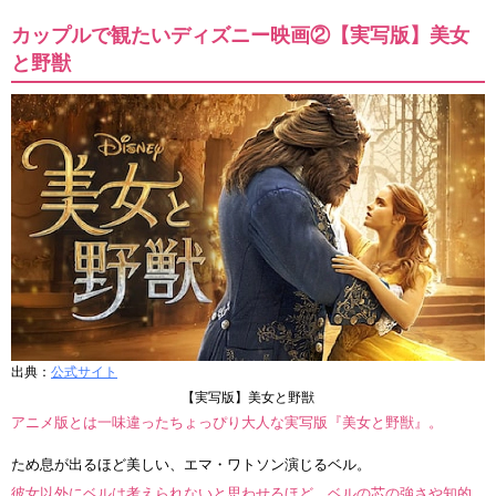
カップルで観たいディズニー映画②【実写版】美女
と野獣
出典：
公式サイト
【実写版】美女と野獣
アニメ版とは一味違ったちょっぴり大人な実写版『美女と野獣』。
ため息が出るほど美しい、エマ・ワトソン演じるベル。
彼女以外にベルは考えられないと思わせるほど、ベルの芯の強さや知的