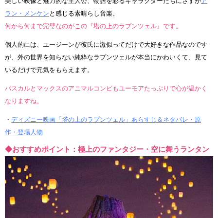
美しい映像と魅力的な主人公、物語を彩るキャラクターたちにさすが
ア
ラン・メンケン
と感じる素晴らし音楽。
何から何まで完璧なのがこの『塔の上のラプンツェル』です。
個人的には、ユージーンが彼氏に激似ってだけで大好きな作品なのです
が、外の世界を知らない純粋なラプンツェルが本当にかわいくて、見て
いるだけで元気をもらえます。
パスカルとマックスのアニマルコンビもユーモアたっぷりで心が温かく
なりますね。
・
ディズニー映画「塔の上のラプンツェル」あらすじ＆ネタバレ・原
作・登場人物
◆おすすめポイント：極上のファンタジー・空に舞うランタン