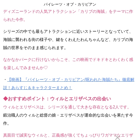
パイレーツ・オブ・カリビアン
ディズニーランドの人気アトラクション「カリブの海賊」をテーマに作
られた今作。
シリーズの中でも最もアトラクションに近いストーリーとなっていて、
海賊に襲われる街の様子や、鍵をくわえたわんちゃんなど、カリブの海
賊の世界をそのまま感じられます。
なかなかパークに行けないからこそ、この映画でドキドキとわくわく感
を楽しんでみませんか♡
・
【映画】『パイレーツ・オブ・カリビアン/呪われた海賊たち』徹底解
説！あらすじ＆キャラクターまとめ！
◆おすすめポイント：ウィルとエリザベスの出会い
ウィルとエリザベスは、シリーズを通して大きな存在となる2人です。
鍛治職人のウィルと総督の娘・エリザベスが運命的な出会いを果たす今
作。
真面目で誠実なウィルと、正義感が強くてちょっぴりワガママなエリザ