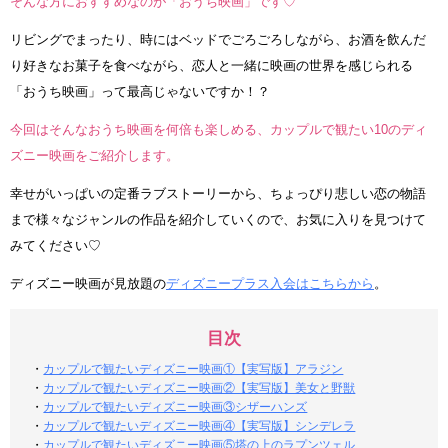
そんな方におすすめなのが「おうち映画」です♡
リビングでまったり、時にはベッドでごろごろしながら、お酒を飲んだ
り好きなお菓子を食べながら、恋人と一緒に映画の世界を感じられる
「おうち映画」って最高じゃないですか！？
今回はそんなおうち映画を何倍も楽しめる、カップルで観たい10のディ
ズニー映画をご紹介します。
幸せがいっぱいの定番ラブストーリーから、ちょっぴり悲しい恋の物語
まで様々なジャンルの作品を紹介していくので、お気に入りを見つけて
みてください♡
ディズニー映画が見放題の
ディズニープラス入会はこちらから
。
目次
・
カップルで観たいディズニー映画①【実写版】アラジン
・
カップルで観たいディズニー映画②【実写版】美女と野獣
・
カップルで観たいディズニー映画③シザーハンズ
・
カップルで観たいディズニー映画④【実写版】シンデレラ
・
カップルで観たいディズニー映画⑤塔の上のラプンツェル