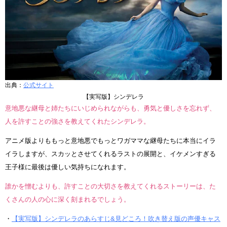
出典：
公式サイト
【実写版】シンデレラ
意地悪な継母と姉たちにいじめられながらも、勇気と優しさを忘れず、
人を許すことの強さを教えてくれたシンデレラ。
アニメ版よりももっと意地悪でもっとワガママな継母たちに本当にイラ
イラしますが、スカッとさせてくれるラストの展開と、イケメンすぎる
王子様に最後は優しい気持ちになれます。
誰かを憎むよりも、許すことの大切さを教えてくれるストーリーは、た
くさんの人の心に深く刻まれるでしょう。
・
【実写版】シンデレラのあらすじ&見どころ！吹き替え版の声優キャス