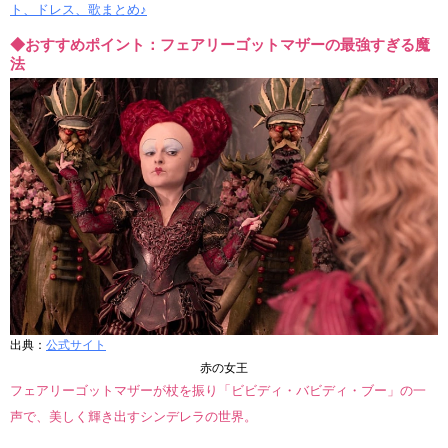
ト、ドレス、歌まとめ♪
◆おすすめポイント：フェアリーゴットマザーの最強すぎる魔
法
出典：
公式サイト
赤の女王
フェアリーゴットマザーが杖を振り「ビビディ・バビディ・ブー」の一
声で、美しく輝き出すシンデレラの世界。