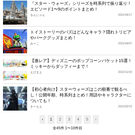
『スター・ウォーズ』シリーズを時系列で振り返り！
エピソード1〜9のポイントまとめ！
るんにゃん
2021/04/17
トイストーリーのバズはどんなキャラ？隠れトリビア
やパークグッズまとめ！
みーこ
2021/04/07
【激レア】ディズニーのポップコーンバケット15選！
ミッキーからダッフィーまで！
えびまよ
2022/12/20
【初心者向け】スターウォーズはこの順番で観るべ
し！公開年順、時系列まとめ！用語やキャラクターに
ついても！
きーもも
2021/02/15
‹
1
2
3
4
5
›
全45件 1〜10件目