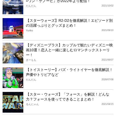
=ワン・ケノービ』が2022年より配信！
だんだん
2021/10/02
【スターウォーズ】R2-D2を徹底解説！エピソード別
の活躍っぷりとグッズまとめ！
Yuriko
2021/09/10
【ディズニープラス】カップルで観たいディズニー映
画10選！恋人と一緒に楽しむロマンチックストーリ
ー！
きーもも
2021/06/07
【トイストーリー】バズ・ライトイヤーを徹底解説！
声優やトリビアなど
だんだん
2026/07/08
【スター・ウォーズ】「フォース」を解説！どんな
力？フォースを使ってできることまとめ！
るんにゃん
2021/04/15