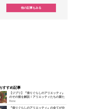
他の記事もみる
おすすめ記事
【ジブリ】『借りぐらしのアリエッティ』
のその後を解説！アリエッティたちの新た
な住処は？翔の病気は治る？
Rene
『借りぐらしのアリエッティ』の全てが分