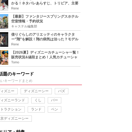
かる！ネタバレあらすじ、トリビア、主要
キャラまとめ！
Rene
【最新】ファンタジースプリングスホテル
空室情報・予約状況
キャステル編集部
借りぐらしのアリエッティのキャラクタ
ー”翔”を解説！翔の病気は治った？モデル
は誰？
Rene
【2026夏】ディズニーカチューシャ一覧！
販売状況&値段まとめ！人気カチューシャ
をチェック
Tomo
話題のキーワード
熱いキーワードまとめ
ディズニー
ディズニーシー
バズ
ディズニーランド
くし
バー
アトラクション
ランド
ペン
東京ディズニーシー
エリア・特集