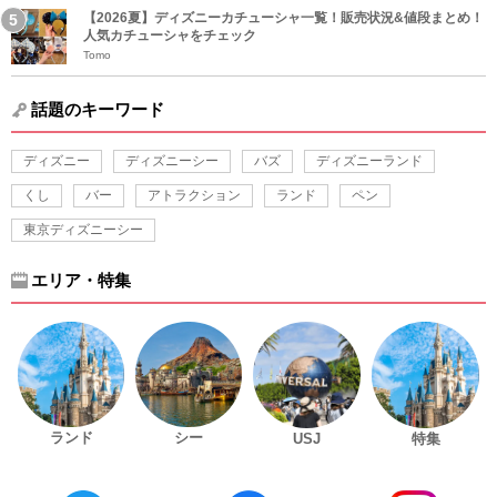
【2026夏】ディズニーカチューシャ一覧！販売状況&値段まとめ！
人気カチューシャをチェック
Tomo
話題のキーワード
ディズニー
ディズニーシー
バズ
ディズニーランド
くし
バー
アトラクション
ランド
ペン
東京ディズニーシー
エリア・特集
ランド
シー
USJ
特集